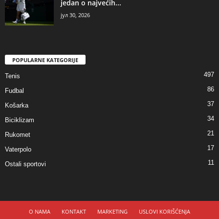
jedan o najvećih...
јул 30, 2026
POPULARNE KATEGORIJE
497
Tenis
86
Fudbal
37
Košarka
34
Biciklizam
21
Rukomet
17
Vaterpolo
11
Ostali sportovi
O NAMA
KONTAKT
MARKETING
USLOVI KORIŠĆENJA