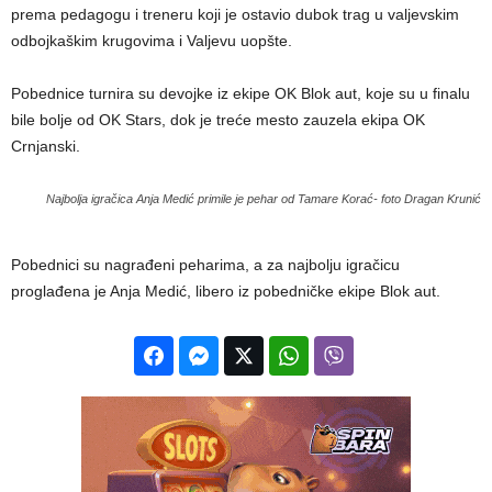
prema pedagogu i treneru koji je ostavio dubok trag u valjevskim
odbojkaškim krugovima i Valjevu uopšte.
Pobednice turnira su devojke iz ekipe OK Blok aut, koje su u finalu
bile bolje od OK Stars, dok je treće mesto zauzela ekipa OK
Crnjanski.
Najbolja igračica Anja Medić primile je pehar od Tamare Korać- foto Dragan Krunić
Pobednici su nagrađeni peharima, a za najbolju igračicu
proglađena je Anja Medić, libero iz pobedničke ekipe Blok aut.