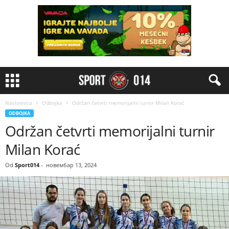
Naslovnica
Odbojka
Održan četvrti memorijalni turnir Milan Korać
ODBOJKA
Održan četvrti memorijalni turnir
Milan Korać
Od
Sport014
-
новембар 13, 2024