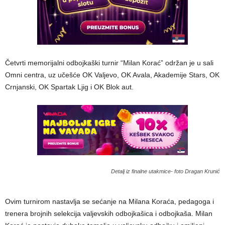
Četvrti memorijalni odbojkaški turnir “Milan Korać” održan je u sali
Omni centra, uz učešće OK Valjevo, OK Avala, Akademije Stars, OK
Crnjanski, OK Spartak Ljig i OK Blok aut.
Detalj iz finalne utakmice- foto Dragan Krunić
Ovim turnirom nastavlja se sećanje na Milana Koraća, pedagoga i
trenera brojnih selekcija valjevskih odbojkašica i odbojkaša. Milan