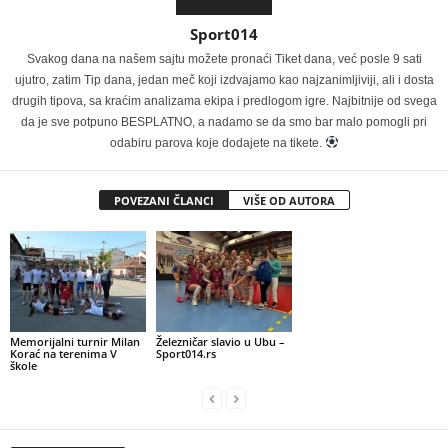
Sport014
Svakog dana na našem sajtu možete pronaći Tiket dana, već posle 9 sati
ujutro, zatim Tip dana, jedan meč koji izdvajamo kao najzanimljiviji, ali i dosta
drugih tipova, sa kraćim analizama ekipa i predlogom igre. Najbitnije od svega
da je sve potpuno BESPLATNO, a nadamo se da smo bar malo pomogli pri
odabiru parova koje dodajete na tikete.
POVEZANI ČLANCI
VIŠE OD AUTORA
Memorijalni turnir Milan
Železničar slavio u Ubu –
Korać na terenima V
Sport014.rs
škole