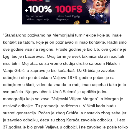
“Standardno pozivamo na Memorijalni turnir ekipe koje su imale
kontakt sa tatom, koje je on poznavao ili imao kontakte. Radili smo
ove godine više na regionu. Prošle godine je bio Ub, ove godine je
Ljig, bio je i Lazarevac. Ovaj turnir je uvek takmičarski ali rezultati
nisu bitni. Moj otac se za vreme studija družio sa ocem Nikole i
Vanje Grbić, a zapravo je bio košarkaš. Uz Grbića je zavoleo
odbojku i eto po dolasku u Valjevo 1976. godine počeo je sa
odbojkom u školi, video da zna da to radi, imao uspeha i tako je to
sve počelo. Njegov učenik Uroš Selenić je upriličio jednu
monografiju koja se zove “Valjevski Vilijam Morgan”, a Morgan je
osnivač odbojke. Tu promociju radićemo u V školi kada budu
susreti generacija. Počeo je zbog Grbića, a nastavio zbog sebe jer
je zavoleo odbojku, deca su zbog Koraća zavolela odbojku… i eto
37.godina je bio prvak Valjeva u odbojci, i ne zavoleo je posle toliko