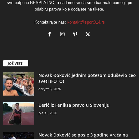
sve potpuno BESPLATNO, a nadamo se da smo bar malo pomogli pri
odabiru parova koje dodajete na tikete.
Kontaktirajte nas:
kontakt@sport014.rs
JOŠ VESTI
Novak Đoković jednim potezom oduševio ceo
svet! (FOTO)
август 5, 2026
Đerić iz Feniksa pravo u Sloveniju
јул 31, 2026
Novak Đoković se posle 3 godine vraća na