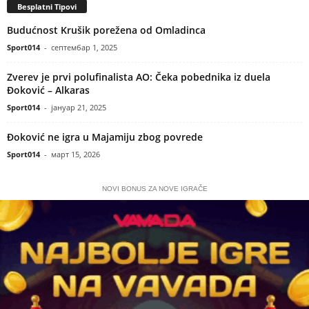
Besplatni Tipovi
Budućnost Krušik porežena od Omladinca
Sport014
-
септембар 1, 2025
Zverev je prvi polufinalista AO: Čeka pobednika iz duela
Đoković – Alkaras
Sport014
-
јануар 21, 2025
Đoković ne igra u Majamiju zbog povrede
Sport014
-
март 15, 2026
NOVI BONUS ZA NOVE IGRAČE