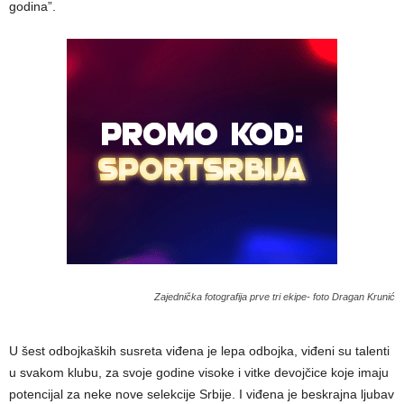
godina”.
Zajednička fotografija prve tri ekipe- foto Dragan Krunić
U šest odbojkaških susreta viđena je lepa odbojka, viđeni su talenti
u svakom klubu, za svoje godine visoke i vitke devojčice koje imaju
potencijal za neke nove selekcije Srbije. I viđena je beskrajna ljubav