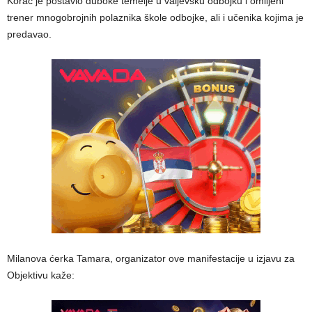
Korać je postavio duboke temelje u valjevsku odbojku i omiljeni
trener mnogobrojnih polaznika škole odbojke, ali i učenika kojima je
predavao.
Milanova ćerka Tamara, organizator ove manifestacije u izjavu za
Objektivu kaže: