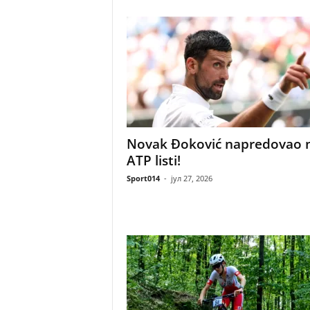
Novak Đoković napredovao 
ATP listi!
Sport014
-
јул 27, 2026