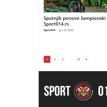
Sputnjik ponovo šampionski 
Sport014.rs
Sport014
-
јул 20, 2026
...
1
2
3
72