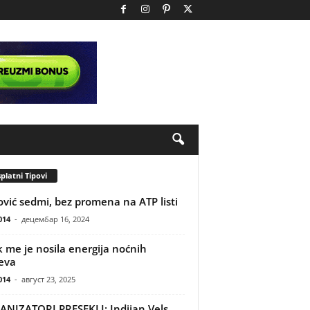
platni Tipovi
vić sedmi, bez promena na ATP listi
014
-
децембар 16, 2024
 me je nosila energija noćnih
eva
014
-
август 23, 2025
NIZATORI PRESEKLI: Indijan Vels