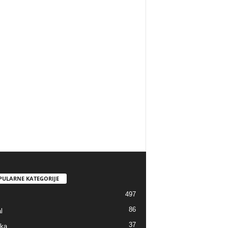
PULARNE KATEGORIJE
497
86
l
37
ka