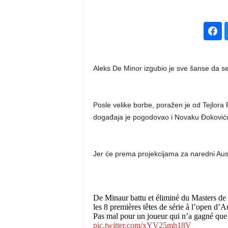
1
4
Aleks De Minor izgubio je sve šanse da s
Posle velike borbe, poražen je od Tejlora Fr
događaja je pogodovao i Novaku Đoković
Jer će prema projekcijama za naredni Aust
De Minaur battu et éliminé du Masters de 
les 8 premières têtes de série à l’open d’Au
Pas mal pour un joueur qui n’a gagné que 
pic.twitter.com/xYV25mh18V