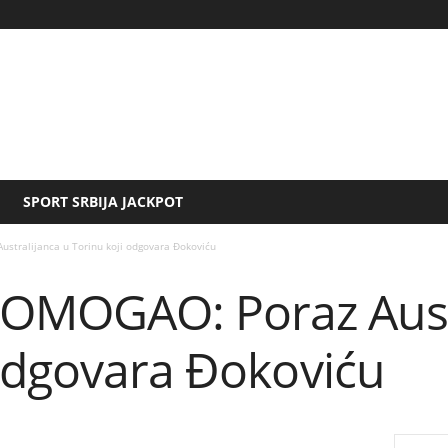
SPORT SRBIJA JACKPOT
tralijanca u Torinu koji odgovara Đokoviću
OMOGAO: Poraz Austr
 odgovara Đokoviću