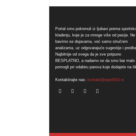
Portal smo pokrenuli iz ljubavi prema sports
klađenju, koje je za mnoge više od pasije. Ne
bavimo se dojavama, već samo stručnim
analizama, uz odgovarajuće sugestije i predlo
Najbitnije od svega da je sve potpuno
BESPLATNO, a nadamo se da smo bar malo
pomogli pri odabiru parova koje dodajete na ti
Kontaktirajte nas:
kontakt@sport014.rs