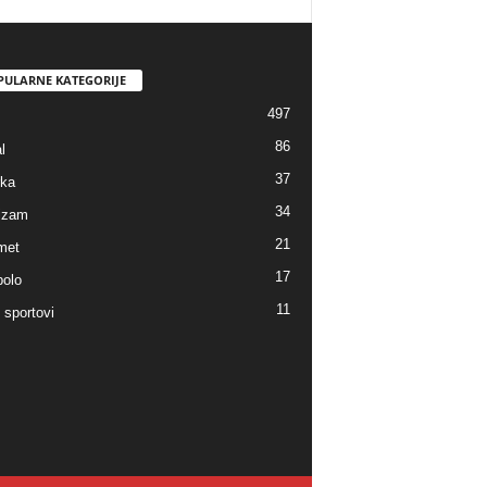
PULARNE KATEGORIJE
497
86
l
37
ka
34
lizam
21
met
17
polo
11
 sportovi