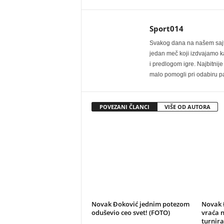
Sport014
Svakog dana na našem sajtu 
jedan meč koji izdvajamo kao
i predlogom igre. Najbitn
malo pomogli pri odabiru pa
POVEZANI ČLANCI
VIŠE OD AUTORA
Novak Đoković jednim potezom
Novak Đ
oduševio ceo svet! (FOTO)
vraća n
turnira