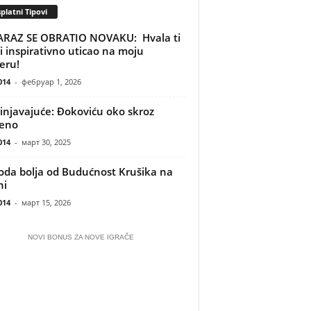
platni Tipovi
RAZ SE OBRATIO NOVAKU: Hvala ti
si inspirativno uticao na moju
jeru!
014
-
фебруар 1, 2026
injavajuće: Đokoviću oko skroz
čeno
014
-
март 30, 2025
oda bolja od Budućnost Krušika na
ni
014
-
март 15, 2026
NOVI BONUS ZA NOVE IGRAČE