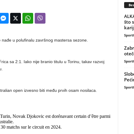
Bes
ALKA
što 
kari
Sport
e nađe u polufinalu završnog mastersa sezone.
Zabr
ote
Sport
ica sa 2:1. Iako nije branio titulu u Torinu, takav razvoj
u.
Slob
Peći
Sport
ralian open izvesno biti među prvih osam nosilaca.
Turin, Novak Djokovic est dorénavant certain d’être parmi
stralie.
30 matchs sur le circuit en 2024.