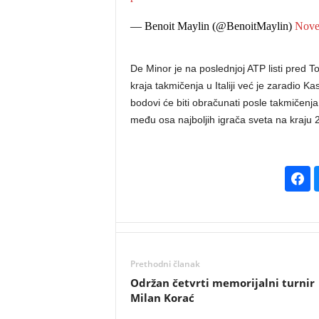
— Benoit Maylin (@BenoitMaylin)
Nove
De Minor je na poslednjoj ATP listi pred T
kraja takmičenja u Italiji već je zaradio 
bodovi će biti obračunati posle takmičenja.
među osa najboljih igrača sveta na kraju 
Prethodni članak
Održan četvrti memorijalni turnir
Milan Korać