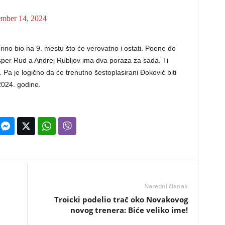
mber 14, 2024
orino bio na 9. mestu što će verovatno i ostati. Poene do
Kasper Rud a Andrej Rubljov ima dva poraza za sada. Ti
 Pa je logično da će trenutno šestoplasirani Đoković biti
2024. godine.
Naredni članak
Troicki podelio trač oko Novakovog
novog trenera: Biće veliko ime!