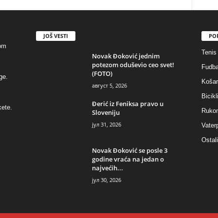
JOŠ VESTI
PO
kom
Tenis
Novak Đoković jednim
potezom oduševio ceo svet!
Fudba
(FOTO)
ge.
Košar
август 5, 2026
Bicik
Đerić iz Feniksa pravo u
kete.
Ruko
Sloveniju
јул 31, 2026
Vater
Ostali
Novak Đoković se posle 3
godine vraća na jedan o
najvećih...
јул 30, 2026