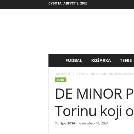
СУБОТА, АВГУСТ 8, 2026
FUDBAL
KOŠARKA
TENIS
S
p
Naslovnica
Tenis
DE MINOR POMOGAO: Poraz Aus
TENIS
DE MINOR P
o
r
Torinu koji
t
Od
Sport014
-
новембар 14, 2024
0