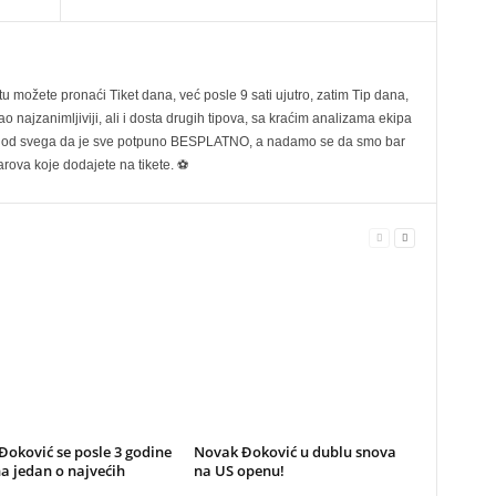
možete pronaći Tiket dana, već posle 9 sati ujutro, zatim Tip dana,
 najzanimljiviji, ali i dosta drugih tipova, sa kraćim analizama ekipa
ije od svega da je sve potpuno BESPLATNO, a nadamo se da smo bar
rova koje dodajete na tikete. ⚽
oković se posle 3 godine
Novak Đoković u dublu snova
a jedan o najvećih
na US openu!