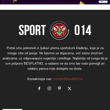
Portal smo pokrenuli iz ljubavi prema sportskom klađenju, koje je za
mnoge više od pasije. Ne bavimo se dojavama, već samo stručnim
analizama, uz odgovarajuće sugestije i predloge. Najbitnije od svega da je
sve potpuno BESPLATNO, a nadamo se da smo bar malo pomogli pri
odabiru parova koje dodajete na tikete.
Kontaktirajte nas:
kontakt@sport014.rs