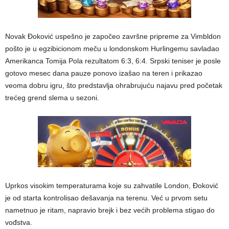
Novak Đoković uspešno je započeo završne pripreme za Vimbldon
pošto je u egzibicionom meču u londonskom Hurlingemu savladao
Amerikanca Tomija Pola rezultatom 6:3, 6:4. Srpski teniser je posle
gotovo mesec dana pauze ponovo izašao na teren i prikazao
veoma dobru igru, što predstavlja ohrabrujuću najavu pred početak
trećeg grend slema u sezoni.
Uprkos visokim temperaturama koje su zahvatile London, Đoković
je od starta kontrolisao dešavanja na terenu. Već u prvom setu
nametnuo je ritam, napravio brejk i bez većih problema stigao do
vođstva.