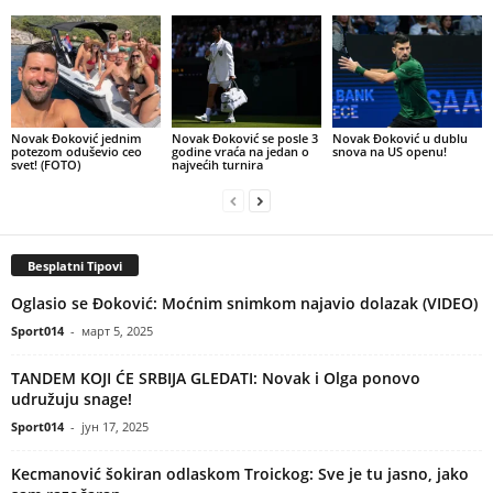
Novak Đoković jednim
Novak Đoković se posle 3
Novak Đoković u dublu
potezom oduševio ceo
godine vraća na jedan o
snova na US openu!
svet! (FOTO)
najvećih turnira
Besplatni Tipovi
Oglasio se Đoković: Moćnim snimkom najavio dolazak (VIDEO)
Sport014
-
март 5, 2025
TANDEM KOJI ĆE SRBIJA GLEDATI: Novak i Olga ponovo
udružuju snage!
Sport014
-
јун 17, 2025
Kecmanović šokiran odlaskom Troickog: Sve je tu jasno, jako