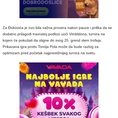
Za Đokovića je ovo bila važna provera nakon pauze i prilika da se
dodatno prilagodi travnatoj podlozi uoči Vimbldona, turnira na
kojem će pokušati da stigne do svog 25. grend slem trofeja.
Prikazana igra protiv Tomija Pola može da bude razlog za
optimizam pred početak najprestižnijeg turnira na svetu.