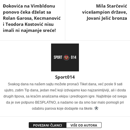
Đokovića na Vimbldonu
Mila Starčević
ponovo čeka dželat sa
vicešampion države,
Rolan Garosa, Kecmanović
Jovani Jelić bronza
i Teodora Kostović nisu
imali ni najmanje sreće!
Sport014
Svakog dana na našem sajtu možete pronaći Tiket dana, već posle 9 sati
ujutro, zatim Tip dana, jedan meč koji izdvajamo kao najzanimljiviji, ali i dosta
drugih tipova, sa kraćim analizama ekipa i predlogom igre. Najbitnije od svega
da je sve potpuno BESPLATNO, a nadamo se da smo bar malo pomogli pri
odabiru parova koje dodajete na tikete.
POVEZANI ČLANCI
VIŠE OD AUTORA