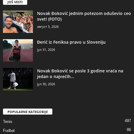
JOŠ VESTI
Novak Đoković jednim potezom oduševio ceo
svet! (FOTO)
август 5, 2026
Đerić iz Feniksa pravo u Sloveniju
јул 31, 2026
Novak Đoković se posle 3 godine vraća na
jedan o najvećih...
јул 30, 2026
POPULARNE KATEGORIJE
497
Tenis
86
Fudbal