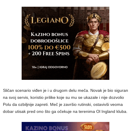
Sličan scenario viđen je i u drugom delu meča. Novak je bio siguran
na svoj servis, koristio prilike koje su mu se ukazale i nije dozvolio
Polu da ozbiljnije zapreti. Meč je završio rutinski, ostavivši veoma
dobar utisak pred ono što ga očekuje na terenima Ol Ingland kluba.