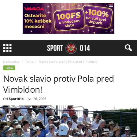
Naslovnica
Tenis
Novak slavio protiv Pola pred Vimbldon!
TENIS
Novak slavio protiv Pola pred
Vimbldon!
Od
Sport014
-
јун 26, 2026