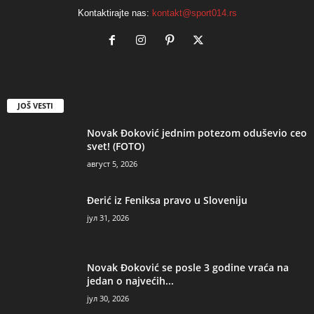
Kontaktirajte nas:
kontakt@sport014.rs
JOŠ VESTI
Novak Đoković jednim potezom oduševio ceo
svet! (FOTO)
август 5, 2026
Đerić iz Feniksa pravo u Sloveniju
јул 31, 2026
Novak Đoković se posle 3 godine vraća na
jedan o najvećih...
јул 30, 2026