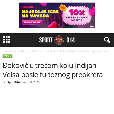
Naslovnica
Tenis
Đoković u trećem kolu Indijan Velsa posle furioznog preokreta
TENIS
Đoković u trećem kolu Indijan
Velsa posle furioznog preokreta
Od
Sport014
-
март 8, 2026