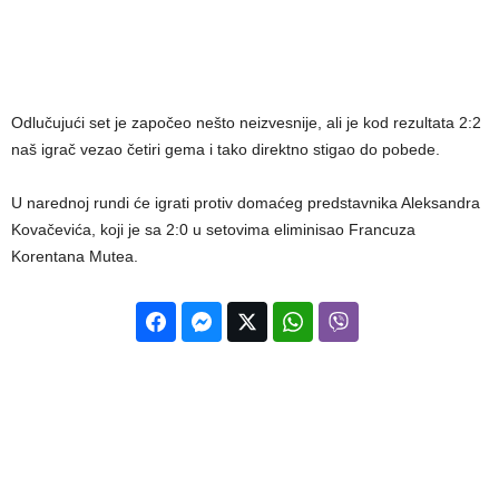
Odlučujući set je započeo nešto neizvesnije, ali je kod rezultata 2:2
naš igrač vezao četiri gema i tako direktno stigao do pobede.
U narednoj rundi će igrati protiv domaćeg predstavnika Aleksandra
Kovačevića, koji je sa 2:0 u setovima eliminisao Francuza
Korentana Mutea.