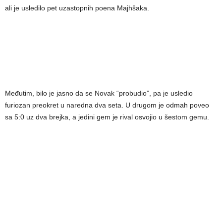
ali je usledilo pet uzastopnih poena Majhšaka.
Međutim, bilo je jasno da se Novak “probudio”, pa je usledio
furiozan preokret u naredna dva seta. U drugom je odmah poveo
sa 5:0 uz dva brejka, a jedini gem je rival osvojio u šestom gemu.