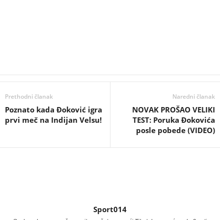
Prethodni članak
Naredni članak
Poznato kada Đoković igra
NOVAK PROŠAO VELIKI
prvi meč na Indijan Velsu!
TEST: Poruka Đokovića
posle pobede (VIDEO)
Sport014