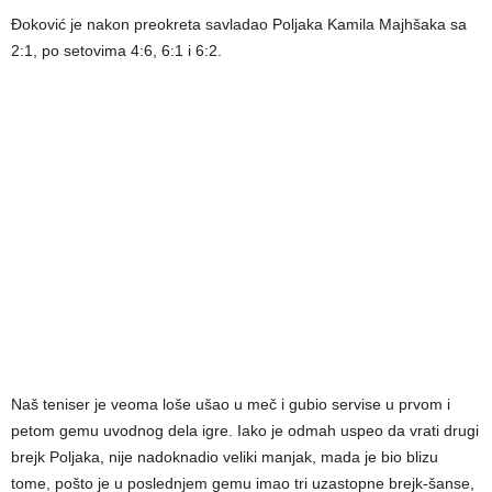
Đoković je nakon preokreta savladao Poljaka Kamila Majhšaka sa
2:1, po setovima 4:6, 6:1 i 6:2.
Naš teniser je veoma loše ušao u meč i gubio servise u prvom i
petom gemu uvodnog dela igre. Iako je odmah uspeo da vrati drugi
brejk Poljaka, nije nadoknadio veliki manjak, mada je bio blizu
tome, pošto je u poslednjem gemu imao tri uzastopne brejk-šanse,