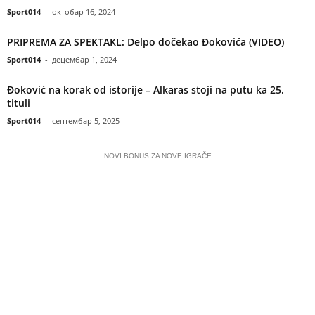
Sport014
-
октобар 16, 2024
PRIPREMA ZA SPEKTAKL: Delpo dočekao Đokovića (VIDEO)
Sport014
-
децембар 1, 2024
Đoković na korak od istorije – Alkaras stoji na putu ka 25.
tituli
Sport014
-
септембар 5, 2025
NOVI BONUS ZA NOVE IGRAČE