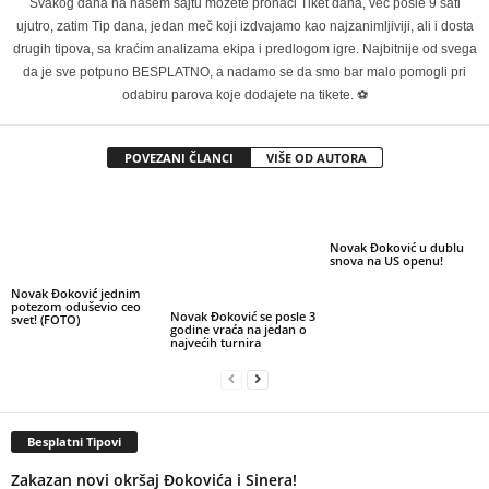
Svakog dana na našem sajtu možete pronaći Tiket dana, već posle 9 sati
ujutro, zatim Tip dana, jedan meč koji izdvajamo kao najzanimljiviji, ali i dosta
drugih tipova, sa kraćim analizama ekipa i predlogom igre. Najbitnije od svega
da je sve potpuno BESPLATNO, a nadamo se da smo bar malo pomogli pri
odabiru parova koje dodajete na tikete. ⚽
POVEZANI ČLANCI
VIŠE OD AUTORA
Novak Đoković u dublu
snova na US openu!
Novak Đoković jednim
potezom oduševio ceo
Novak Đoković se posle 3
svet! (FOTO)
godine vraća na jedan o
najvećih turnira
Besplatni Tipovi
Zakazan novi okršaj Đokovića i Sinera!