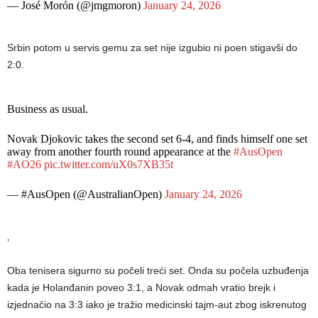
— José Morón (@jmgmoron)
January 24, 2026
Srbin potom u servis gemu za set nije izgubio ni poen stigavši do
2:0.
Business as usual.
Novak Djokovic takes the second set 6-4, and finds himself one set
away from another fourth round appearance at the
#AusOpen
#AO26
pic.twitter.com/uX0s7XB35t
— #AusOpen (@AustralianOpen)
January 24, 2026
‚
Oba tenisera sigurno su počeli treći set. Onda su počela uzbuđenja
kada je Holanđanin poveo 3:1, a Novak odmah vratio brejk i
izjednačio na 3:3 iako je tražio medicinski tajm-aut zbog iskrenutog