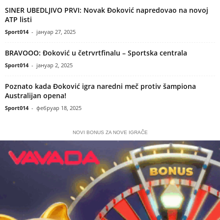
SINER UBEDLJIVO PRVI: Novak Đoković napredovao na novoj
ATP listi
Sport014
-
јануар 27, 2025
BRAVOOO: Đoković u četrvrtfinalu – Sportska centrala
Sport014
-
јануар 2, 2025
Poznato kada Đoković igra naredni meč protiv šampiona
Australijan opena!
Sport014
-
фебруар 18, 2025
NOVI BONUS ZA NOVE IGRAČE