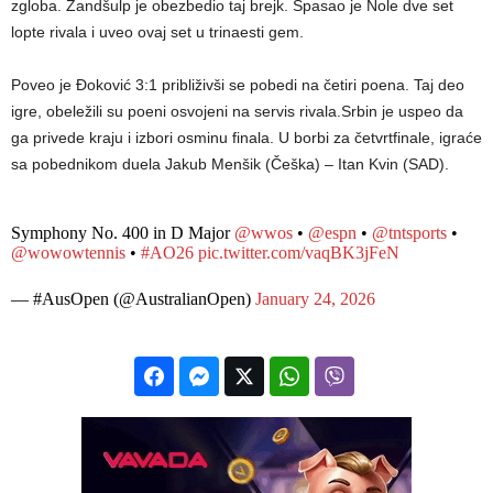
zgloba. Zandšulp je obezbedio taj brejk. Spasao je Nole dve set
lopte rivala i uveo ovaj set u trinaesti gem.
Poveo je Đoković 3:1 približivši se pobedi na četiri poena. Taj deo
igre, obeležili su poeni osvojeni na servis rivala.Srbin je uspeo da
ga privede kraju i izbori osminu finala. U borbi za četvrtfinale, igraće
sa pobednikom duela Jakub Menšik (Češka) – Itan Kvin (SAD).
Symphony No. 400 in D Major
@wwos
•
@espn
•
@tntsports
•
@wowowtennis
•
#AO26
pic.twitter.com/vaqBK3jFeN
— #AusOpen (@AustralianOpen)
January 24, 2026