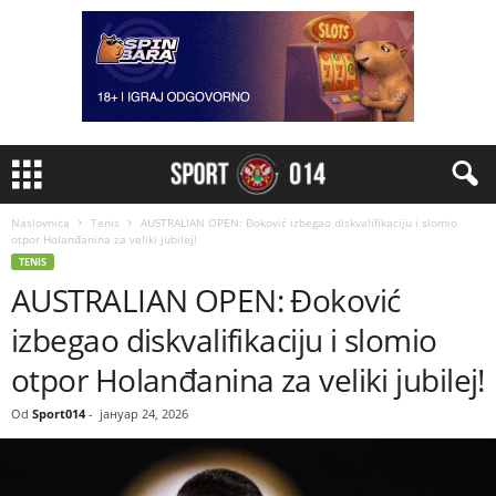
Naslovnica
Tenis
AUSTRALIAN OPEN: Đoković izbegao diskvalifikaciju i slomio
otpor Holanđanina za veliki jubilej!
TENIS
AUSTRALIAN OPEN: Đoković
izbegao diskvalifikaciju i slomio
otpor Holanđanina za veliki jubilej!
Od
Sport014
-
јануар 24, 2026