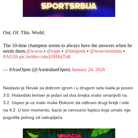
Out. Of. This. World.
The 10-time champion seems to always have the answers when he
needs them.
@wwos
•
@espn
•
@tntsports
•
@wowowtennis
•
#AO26
pic.twitter.com/jJJHIejTn8
— #AusOpen (@AustralianOpen)
January 24, 2026
Nastavio je Novak sa dobrom igrom i u drugom setu kada je poveo
3:0. Holandski teniser je jedan od dva brejka vratio smanjivši na
3:2. Uspeo je uz malo muke Đoković da odbrani drugi brejk i ode
na 4:2. U tom momentu, bacio je nervozno lopticu koja umalo nije
pogodila jednog od sakupljača.