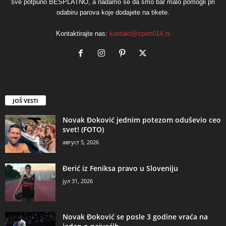
sve potpuno BESPLATNO, a nadamo se da smo bar malo pomogli pri
odabiru parova koje dodajete na tikete.
Kontaktirajte nas:
kontakt@sport014.rs
JOŠ VESTI
Novak Đoković jednim potezom oduševio ceo
svet! (FOTO)
август 5, 2026
Đerić iz Feniksa pravo u Sloveniju
јул 31, 2026
Novak Đoković se posle 3 godine vraća na