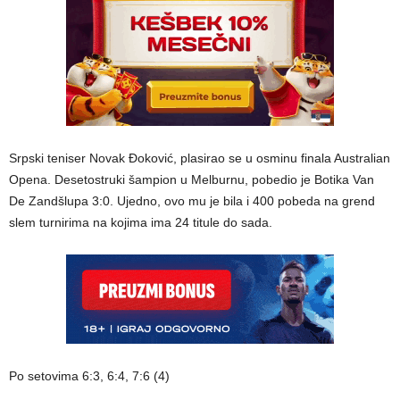
Srpski teniser Novak Đoković, plasirao se u osminu finala Australian
Opena. Desetostruki šampion u Melburnu, pobedio je Botika Van
De Zandšlupa 3:0. Ujedno, ovo mu je bila i 400 pobeda na grend
slem turnirima na kojima ima 24 titule do sada.
Po setovima 6:3, 6:4, 7:6 (4)