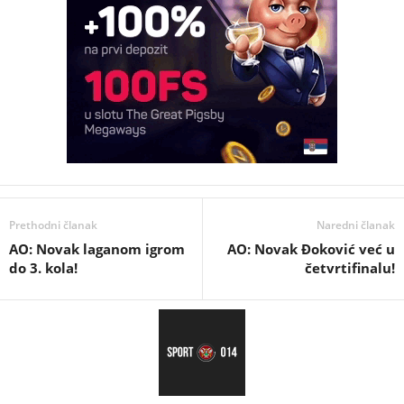
Prethodni članak
Naredni članak
AO: Novak laganom igrom
AO: Novak Đoković već u
do 3. kola!
četvrtifinalu!