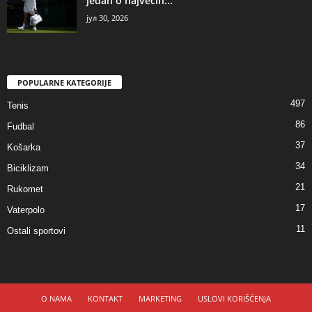
jedan o najvećih...
јул 30, 2026
POPULARNE KATEGORIJE
497
Tenis
86
Fudbal
37
Košarka
34
Biciklizam
21
Rukomet
17
Vaterpolo
11
Ostali sportovi
O NAMA
KONTAKT
MARKETING
USLOVI KORIŠĆENJA