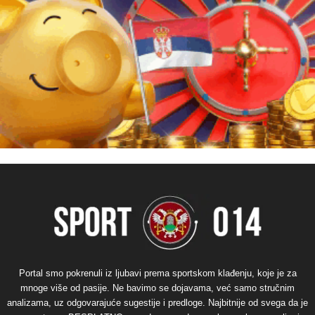
Portal smo pokrenuli iz ljubavi prema sportskom klađenju, koje je za
mnoge više od pasije. Ne bavimo se dojavama, već samo stručnim
analizama, uz odgovarajuće sugestije i predloge. Najbitnije od svega da je