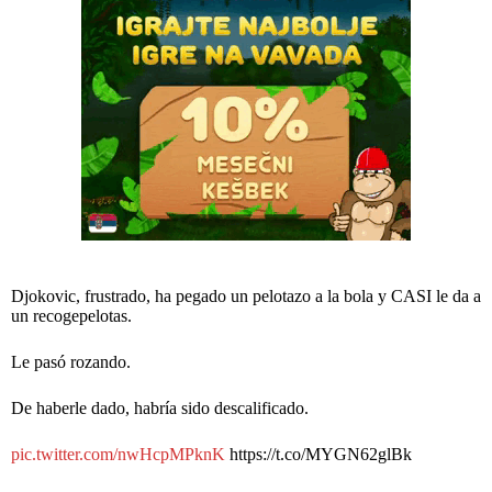
Djokovic, frustrado, ha pegado un pelotazo a la bola y CASI le da a
un recogepelotas.
Le pasó rozando.
De haberle dado, habría sido descalificado.
pic.twitter.com/nwHcpMPknK
https://t.co/MYGN62glBk