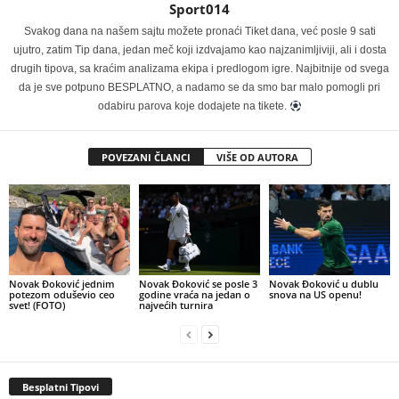
Sport014
Svakog dana na našem sajtu možete pronaći Tiket dana, već posle 9 sati
ujutro, zatim Tip dana, jedan meč koji izdvajamo kao najzanimljiviji, ali i dosta
drugih tipova, sa kraćim analizama ekipa i predlogom igre. Najbitnije od svega
da je sve potpuno BESPLATNO, a nadamo se da smo bar malo pomogli pri
odabiru parova koje dodajete na tikete.
POVEZANI ČLANCI
VIŠE OD AUTORA
Novak Đoković jednim
Novak Đoković se posle 3
Novak Đoković u dublu
potezom oduševio ceo
godine vraća na jedan o
snova na US openu!
svet! (FOTO)
najvećih turnira
Besplatni Tipovi