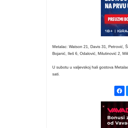
Metalac: Watson 21, Davis 31, Petrović, Š
Bojanić, Ileš 6, Odalović, Milutinović 2, Mil
U subotu u valjevskoj hali gostova Metal
sati.