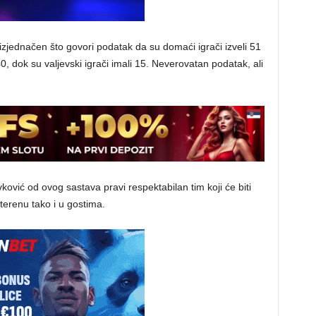
io izjednačen što govori podatak da su domaći igrači izveli 51
0, dok su valjevski igrači imali 15. Neverovatan podatak, ali
ković od ovog sastava pravi respektabilan tim koji će biti
erenu tako i u gostima.