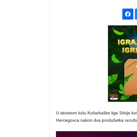
U devetom kolu Košarkaške lige Srbije ko
Hercegovca nakon dva produžetka rezul