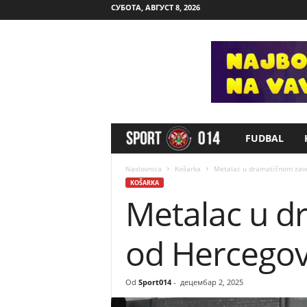
СУБОТА, АВГУСТ 8, 2026
FUDBAL
S
p
Naslovnica
Košarka
Metalac u dramatičnom zav
KOŠARKA
Metalac u d
o
r
od Hercego
t
Od
Sport014
-
децембар 2, 2025
0