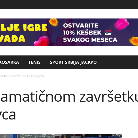
KOŠARKA
TENIS
SPORT SRBIJA JACKPOT
ršetku poražen od Hercegovca
ramatičnom završetk
vca