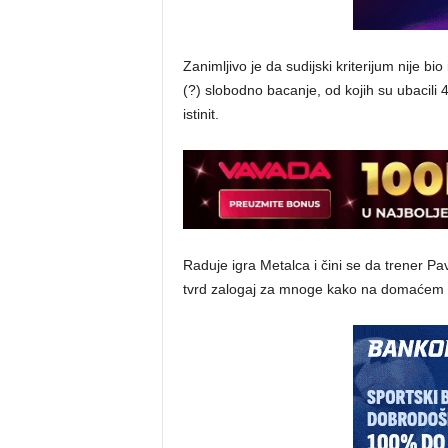
Zanimljivo je da sudijski kriterijum nije b
(?) slobodno bacanje, od kojih su ubacili 4
istinit.
Raduje igra Metalca i čini se da trener Pav
tvrd zalogaj za mnoge kako na domaćem t