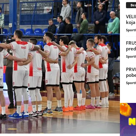
Bes
VELI
koja 
Sport
FRUS
pred
Sport
PRVI
pobe
Sport