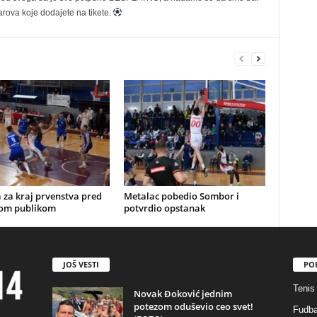
rova koje dodajete na tikete.
 za kraj prvenstva pred
Metalac pobedio Sombor i
om publikom
potvrdio opstanak
JOŠ VESTI
PO
Tenis
Novak Đoković jednim
potezom oduševio ceo svet!
Fudba