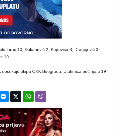
ekularac 10, Đukanović 2, Koprivica 8, Dragojević 3,
in 19.
ac dočekuje ekipu OKK Beograda. Utakmica počinje u 19