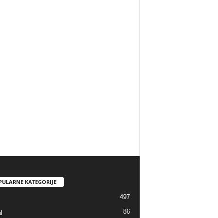
PULARNE KATEGORIJE
497
86
l