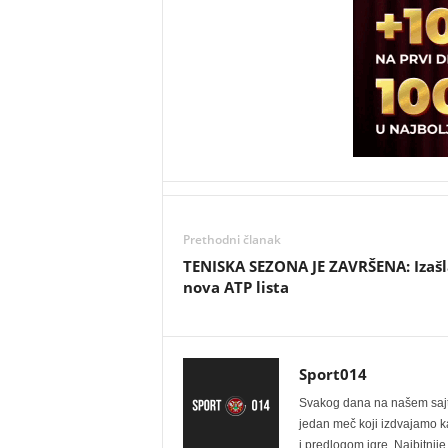
Prethodni članak
TENISKA SEZONA JE ZAVRŠENA: Izašl
nova ATP lista
Sport014
Svakog dana na našem sajtu 
jedan meč koji izdvajamo kao
i predlogom igre. Najbitn