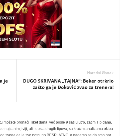
Naredni članak
a je
DUGO SKRIVANA „TAJNA“: Beker otrkrio
zašto ga je Đoković zvao za trenera!
možete pronaći Tiket dana, već posle 9 sati ujutro, zatim Tip dana,
 najzanimljiviji, ali i dosta drugih tipova, sa kraćim analizama ekipa
ije od svega da je sve potpuno BESPLATNO, a nadamo se da smo bar