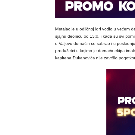
Metalac je u odličnoj igri vodio u većem de
sjajnu deonicu od 13:0, i kada su svi pomis
u Valjevo domaćin se sabrao i u poslednjo
produžetci u kojima je domaća ekipa imala
kapitena Đukanovića nije završio pogotko