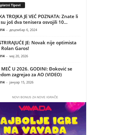
platni Tipovi
KA TROJKA JE VEĆ POZNATA: Znate li
su još dva tenisera osvojili 10...
014
-
децембар 6, 2024
TRIRAJUĆE JE: Novak nije optimista
 Rolan Garos!
014
-
мај 20, 2026
 MEČ U 2026. GODINI: Đoković se
dom zagrejao za AO (VIDEO)
014
-
јануар 15, 2026
NOVI BONUS ZA NOVE IGRAČE