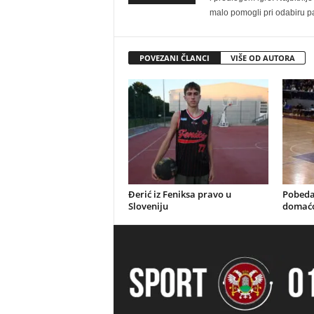
malo pomogli pri odabiru pa
POVEZANI ČLANCI
VIŠE OD AUTORA
Đerić iz Feniksa pravo u
Pobeda
Sloveniju
domać