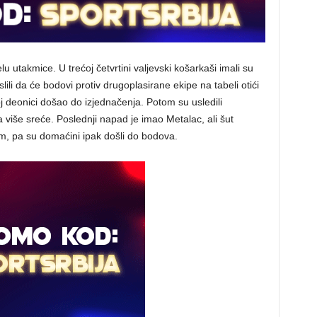
lu utakmice. U trećoj četvrtini valjevski košarkaši imali su
lili da će bodovi protiv drugoplasirane ekipe na tabeli otići
j deonici došao do izjednačenja. Potom su usledili
 više sreće. Poslednji napad je imao Metalac, ali šut
m, pa su domaćini ipak došli do bodova.