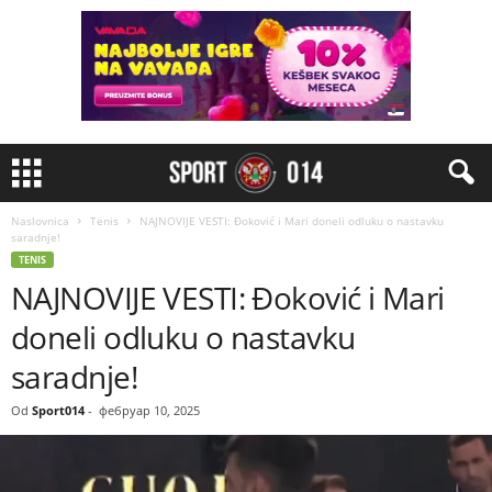
Naslovnica
Tenis
NAJNOVIJE VESTI: Đoković i Mari doneli odluku o nastavku
saradnje!
TENIS
NAJNOVIJE VESTI: Đoković i Mari
doneli odluku o nastavku
saradnje!
Od
Sport014
-
фебруар 10, 2025