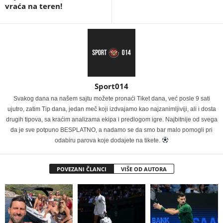
vraća na teren!
Sport014
Svakog dana na našem sajtu možete pronaći Tiket dana, već posle 9 sati
ujutro, zatim Tip dana, jedan meč koji izdvajamo kao najzanimljiviji, ali i dosta
drugih tipova, sa kraćim analizama ekipa i predlogom igre. Najbitnije od svega
da je sve potpuno BESPLATNO, a nadamo se da smo bar malo pomogli pri
odabiru parova koje dodajete na tikete.
POVEZANI ČLANCI
VIŠE OD AUTORA