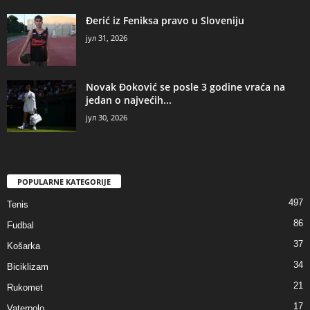
Đerić iz Feniksa pravo u Sloveniju
јул 31, 2026
Novak Đoković se posle 3 godine vraća na
jedan o najvećih...
јул 30, 2026
POPULARNE KATEGORIJE
497
Tenis
86
Fudbal
37
Košarka
34
Biciklizam
21
Rukomet
17
Vaterpolo