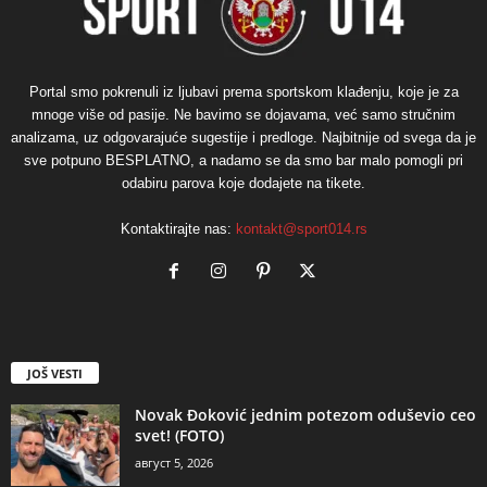
Portal smo pokrenuli iz ljubavi prema sportskom klađenju, koje je za
mnoge više od pasije. Ne bavimo se dojavama, već samo stručnim
analizama, uz odgovarajuće sugestije i predloge. Najbitnije od svega da je
sve potpuno BESPLATNO, a nadamo se da smo bar malo pomogli pri
odabiru parova koje dodajete na tikete.
Kontaktirajte nas:
kontakt@sport014.rs
JOŠ VESTI
Novak Đoković jednim potezom oduševio ceo
svet! (FOTO)
август 5, 2026