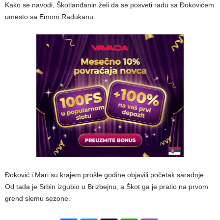
Kako se navodi, Škotlanđanin želi da se posveti radu sa Đokovićem
umesto sa Emom Radukanu.
Đoković i Mari su krajem prošle godine objavili početak saradnje.
Od tada je Srbin izgubio u Brizbejnu, a Škot ga je pratio na prvom
grend slemu sezone.