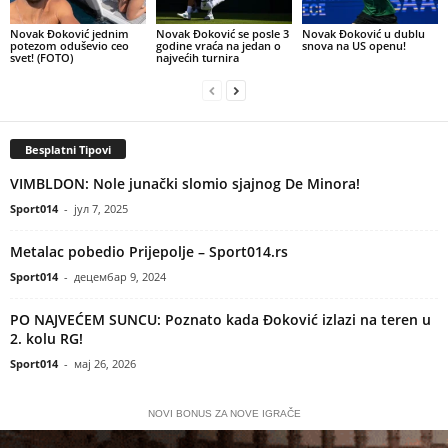
Novak Đoković jednim
Novak Đoković se posle 3
Novak Đoković u dublu
potezom oduševio ceo
godine vraća na jedan o
snova na US openu!
svet! (FOTO)
najvećih turnira
Besplatni Tipovi
VIMBLDON: Nole junački slomio sjajnog De Minora!
Sport014
-
јул 7, 2025
Metalac pobedio Prijepolje – Sport014.rs
Sport014
-
децембар 9, 2024
PO NAJVEĆEM SUNCU: Poznato kada Đoković izlazi na teren u
2. kolu RG!
Sport014
-
мај 26, 2026
NOVI BONUS ZA NOVE IGRAČE