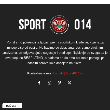
Portal smo pokrenuli iz ljubavi prema sportskom klađenju, koje je za
mnoge više od pasije. Ne bavimo se dojavama, već samo stručnim
analizama, uz odgovarajuće sugestije i predloge. Najbitnije od svega da je
sve potpuno BESPLATNO, a nadamo se da smo bar malo pomogli pri
odabiru parova koje dodajete na tikete.
Kontaktirajte nas:
kontakt@sport014.rs
JOŠ VESTI