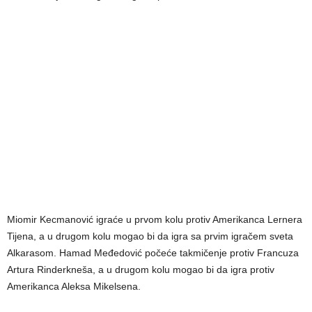
Miomir Kecmanović igraće u prvom kolu protiv Amerikanca Lernera
Tijena, a u drugom kolu mogao bi da igra sa prvim igračem sveta
Alkarasom. Hamad Međedović počeće takmičenje protiv Francuza
Artura Rinderkneša, a u drugom kolu mogao bi da igra protiv
Amerikanca Aleksa Mikelsena.