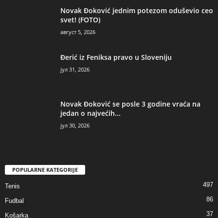
Novak Đoković jednim potezom oduševio ceo
svet! (FOTO)
август 5, 2026
Đerić iz Feniksa pravo u Sloveniju
јул 31, 2026
Novak Đoković se posle 3 godine vraća na
jedan o najvećih...
јул 30, 2026
POPULARNE KATEGORIJE
497
Tenis
86
Fudbal
37
Košarka