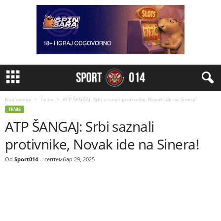
Naslovnica
Tenis
ATP ŠANGAJ: Srbi saznali protivnike, Novak ide na Sinera!
TENIS
ATP ŠANGAJ: Srbi saznali
protivnike, Novak ide na Sinera!
Od
Sport014
-
септембар 29, 2025