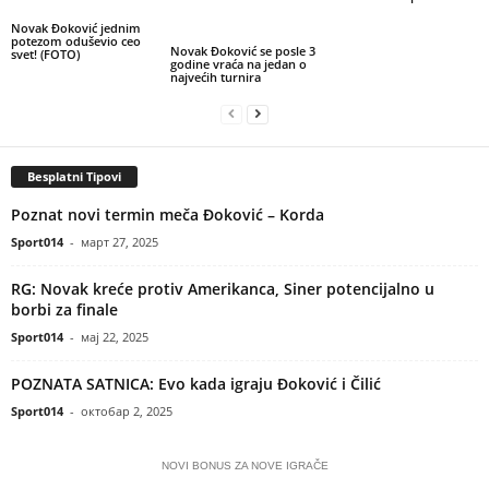
Novak Đoković jednim
potezom oduševio ceo
Novak Đoković se posle 3
svet! (FOTO)
godine vraća na jedan o
najvećih turnira
Besplatni Tipovi
Poznat novi termin meča Đoković – Korda
Sport014
-
март 27, 2025
RG: Novak kreće protiv Amerikanca, Siner potencijalno u
borbi za finale
Sport014
-
мај 22, 2025
POZNATA SATNICA: Evo kada igraju Đoković i Čilić
Sport014
-
октобар 2, 2025
NOVI BONUS ZA NOVE IGRAČE