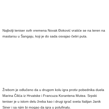
Najbolji teniser svih vremena Novak Đoković vratiće se na teren na
mastarsu u Šangaju, koji je do sada osvajao četiri puta.
Žrebom je odlučeno da u drugom kolu igra protiv pobednika duela
Marina Čilića iz Hrvatske i Francuza Korantena Mutea. Srpski
teniser je u istom delu žreba kao i drugi igrač sveta Italijan Janik
Siner i sa njim bi mogao da igra u polufinalu.