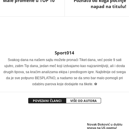
Male promene u TOP 10
Poznato od koga počinje
napad na titulu!
Sport014
Svakog dana na našem sajtu možete pronaći Tiket dana, već posle 9 sati
ujutro, zatim Tip dana, jedan meč koji izdvajamo kao najzanimljiviji, ali i dosta
drugih tipova, sa kraćim analizama ekipa i predlogom igre. Najbitnije od svega
da je sve potpuno BESPLATNO, a nadamo se da smo bar malo pomogli pri
odabiru parova koje dodajete na tikete. ⚽
POVEZANI ČLANCI
VIŠE OD AUTORA
Novak Đoković u dublu
snova na US openu!