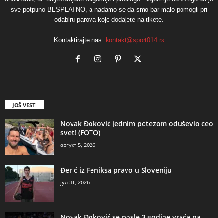
sve potpuno BESPLATNO, a nadamo se da smo bar malo pomogli pri
odabiru parova koje dodajete na tikete.
Kontaktirajte nas:
kontakt@sport014.rs
JOŠ VESTI
Novak Đoković jednim potezom oduševio ceo
svet! (FOTO)
август 5, 2026
Đerić iz Feniksa pravo u Sloveniju
јул 31, 2026
Novak Đoković se posle 3 godine vraća na