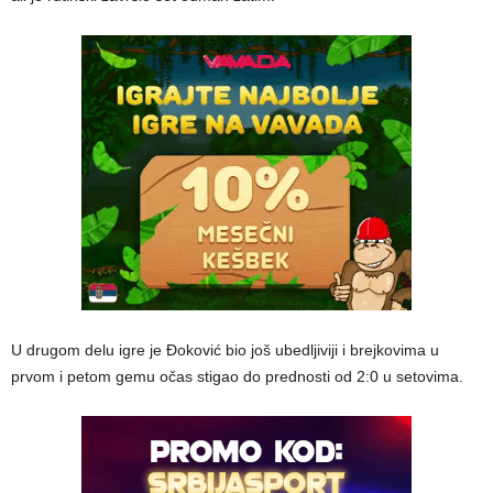
U drugom delu igre je Đoković bio još ubedljiviji i brejkovima u
prvom i petom gemu očas stigao do prednosti od 2:0 u setovima.