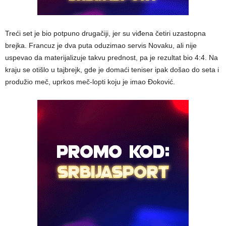
Treći set je bio potpuno drugačiji, jer su viđena četiri uzastopna
brejka. Francuz je dva puta oduzimao servis Novaku, ali nije
uspevao da materijalizuje takvu prednost, pa je rezultat bio 4:4. Na
kraju se otišlo u tajbrejk, gde je domaći teniser ipak došao do seta i
produžio meč, uprkos meč-lopti koju je imao Đoković.