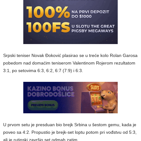
Srpski teniser Novak Đoković plasirao se u treće kolo Rolan Garosa
pobedom nad domaćim teniserom Valentinom Rojerom rezultatom
3:1, po setovima 6:3, 6:2, 6:7 (7:9) i 6:3.
U prvom setu je presduan bio brejk Srbina u šestom gemu, kada je
poveo sa 4:2. Propustio je brejk-set loptu potom pri vođstvu od 5:3,
ali je rutinski završio set odmah zatim.