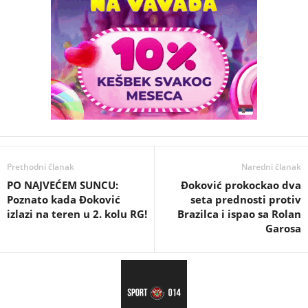
Prethodni članak
Naredni članak
PO NAJVEĆEM SUNCU:
Đoković prokockao dva
Poznato kada Đoković
seta prednosti protiv
izlazi na teren u 2. kolu RG!
Brazilca i ispao sa Rolan
Garosa