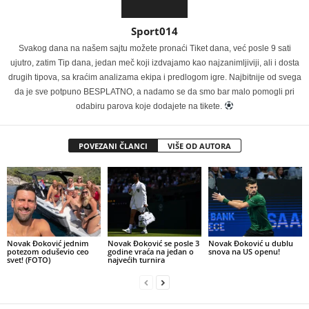
Sport014
Svakog dana na našem sajtu možete pronaći Tiket dana, već posle 9 sati
ujutro, zatim Tip dana, jedan meč koji izdvajamo kao najzanimljiviji, ali i dosta
drugih tipova, sa kraćim analizama ekipa i predlogom igre. Najbitnije od svega
da je sve potpuno BESPLATNO, a nadamo se da smo bar malo pomogli pri
odabiru parova koje dodajete na tikete.
POVEZANI ČLANCI
VIŠE OD AUTORA
Novak Đoković jednim
Novak Đoković se posle 3
Novak Đoković u dublu
potezom oduševio ceo
godine vraća na jedan o
snova na US openu!
svet! (FOTO)
najvećih turnira