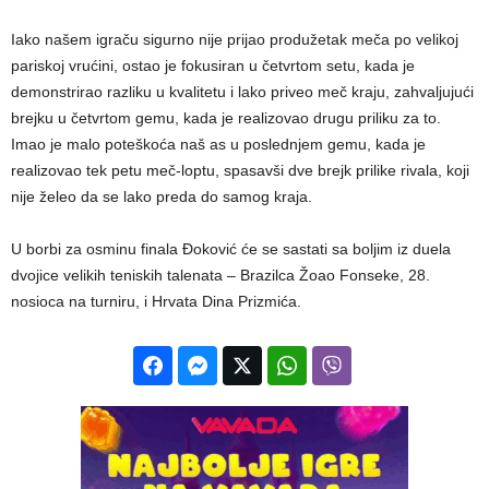
Iako našem igraču sigurno nije prijao produžetak meča po velikoj
pariskoj vrućini, ostao je fokusiran u četvrtom setu, kada je
demonstrirao razliku u kvalitetu i lako priveo meč kraju, zahvaljujući
brejku u četvrtom gemu, kada je realizovao drugu priliku za to.
Imao je malo poteškoća naš as u poslednjem gemu, kada je
realizovao tek petu meč-loptu, spasavši dve brejk prilike rivala, koji
nije želeo da se lako preda do samog kraja.
U borbi za osminu finala Đoković će se sastati sa boljim iz duela
dvojice velikih teniskih talenata – Brazilca Žoao Fonseke, 28.
nosioca na turniru, i Hrvata Dina Prizmića.