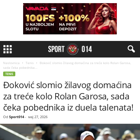
Naslovnica
Tenis
Đoković slomio žilavog domaćina za treće kolo Rolan Garosa,
sada čeka pobednika...
TENIS
Đoković slomio žilavog domaćina
za treće kolo Rolan Garosa, sada
čeka pobednika iz duela talenata!
Od
Sport014
-
мај 27, 2026