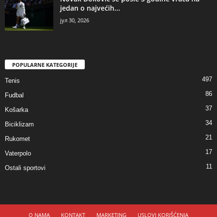
jedan o najvećih...
јул 30, 2026
POPULARNE KATEGORIJE
497
Tenis
86
Fudbal
37
Košarka
34
Biciklizam
21
Rukomet
17
Vaterpolo
11
Ostali sportovi
O NAMA
KONTAKT
MARKETING
USLOVI KORIŠĆENJA