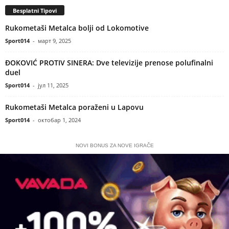
Besplatni Tipovi
Rukometaši Metalca bolji od Lokomotive
Sport014
-
март 9, 2025
ĐOKOVIĆ PROTIV SINERA: Dve televizije prenose polufinalni
duel
Sport014
-
јул 11, 2025
Rukometaši Metalca poraženi u Lapovu
Sport014
-
октобар 1, 2024
NOVI BONUS ZA NOVE IGRAČE