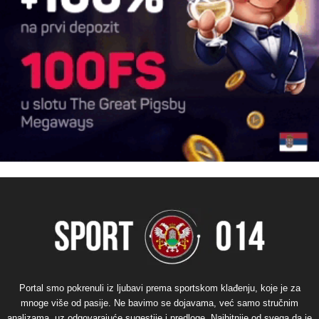
Portal smo pokrenuli iz ljubavi prema sportskom klađenju, koje je za
mnoge više od pasije. Ne bavimo se dojavama, već samo stručnim
analizama, uz odgovarajuće sugestije i predloge. Najbitnije od svega da je