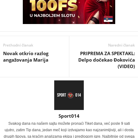
Prethodni članak
Naredni članak
Novak otkrio razlog
PRIPREMA ZA SPEKTAKL:
angažovanja Marija
Delpo dočekao Đokovića
(VIDEO)
Sport014
Svakog dana na našem sajtu možete pronaći Tiket dana, već posle 9 sati
ujutro, zatim Tip dana, jedan meč koji izdvajamo kao najzanimljiviji, ali i dosta
drugih tipova, sa kraćim analizama ekipa i predlogom igre. Najbitnije od svega