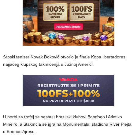
Srpski teniser Novak Đoković otvorio je finale Kopa libertadores,
najjačeg klupskog takmičenja u Južnoj Americi.
U borbi za trofej se sastaju brazilski klubovi Botafogo i Atletiko
Mineiro, a utakmcia se igra na Monumentalu, stadionu River Plejta
u Buenos Ajresu.