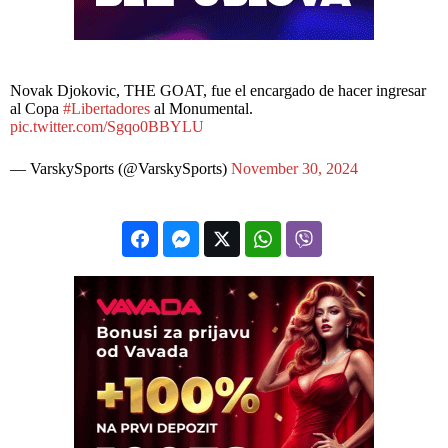
Novak Djokovic, THE GOAT, fue el encargado de hacer ingresar
al Copa
#Libertadores
al Monumental.
pic.twitter.com/Sgqo0BBYLU
— VarskySports (@VarskySports)
November 30, 2024