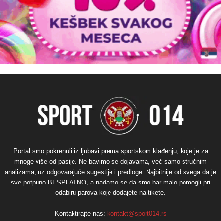
Portal smo pokrenuli iz ljubavi prema sportskom klađenju, koje je za
mnoge više od pasije. Ne bavimo se dojavama, već samo stručnim
analizama, uz odgovarajuće sugestije i predloge. Najbitnije od svega da je
sve potpuno BESPLATNO, a nadamo se da smo bar malo pomogli pri
odabiru parova koje dodajete na tikete.
Kontaktirajte nas:
kontakt@sport014.rs