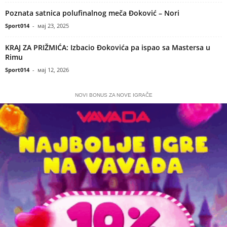
Poznata satnica polufinalnog meča Đoković – Nori
Sport014
-
мај 23, 2025
KRAJ ZA PRIŽMIĆA: Izbacio Đokovića pa ispao sa Mastersa u
Rimu
Sport014
-
мај 12, 2026
NOVI BONUS ZA NOVE IGRAČE