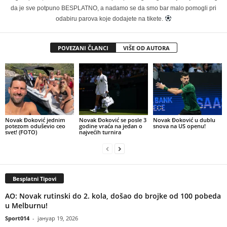
da je sve potpuno BESPLATNO, a nadamo se da smo bar malo pomogli pri
odabiru parova koje dodajete na tikete.
POVEZANI ČLANCI
VIŠE OD AUTORA
Novak Đoković jednim
Novak Đoković se posle 3
Novak Đoković u dublu
potezom oduševio ceo
godine vraća na jedan o
snova na US openu!
svet! (FOTO)
najvećih turnira
Besplatni Tipovi
AO: Novak rutinski do 2. kola, došao do brojke od 100 pobeda
u Melburnu!
Sport014
-
јануар 19, 2026