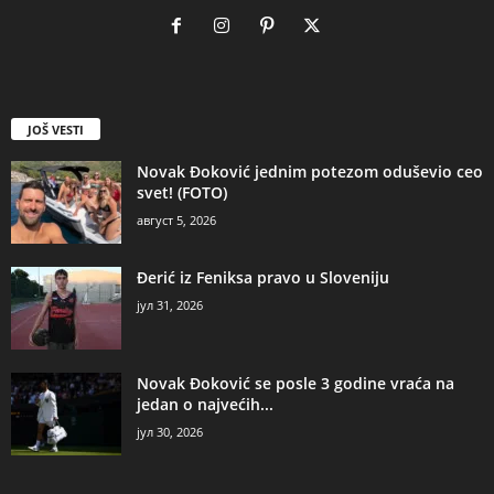
JOŠ VESTI
Novak Đoković jednim potezom oduševio ceo
svet! (FOTO)
август 5, 2026
Đerić iz Feniksa pravo u Sloveniju
јул 31, 2026
Novak Đoković se posle 3 godine vraća na
jedan o najvećih...
јул 30, 2026