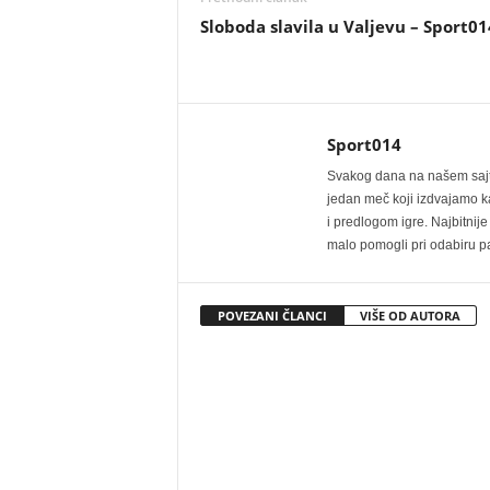
Sloboda slavila u Valjevu – Sport01
Sport014
Svakog dana na našem sajtu 
jedan meč koji izdvajamo kao
i predlogom igre. Najbitn
malo pomogli pri odabiru pa
POVEZANI ČLANCI
VIŠE OD AUTORA