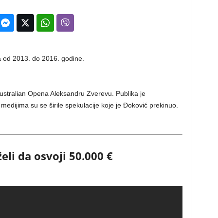
a od 2013. do 2016. godine.
 Australian Opena Aleksandru Zverevu. Publika je
dijima su se širile spekulacije koje je Đoković prekinuo.
eli da osvoji 50.000 €