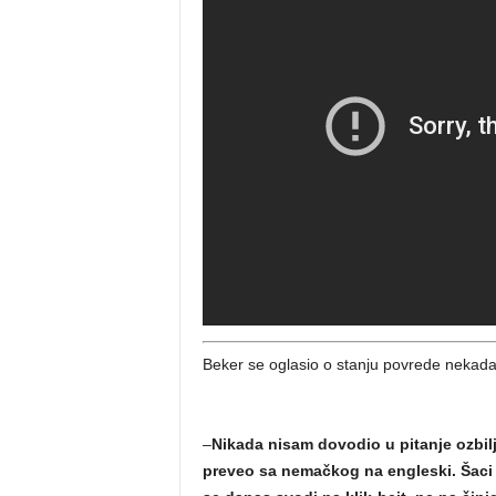
Beker se oglasio o stanju povrede nekada
–
Nikada nisam dovodio u pitanje ozbil
preveo sa nemačkog na engleski. Šaci (