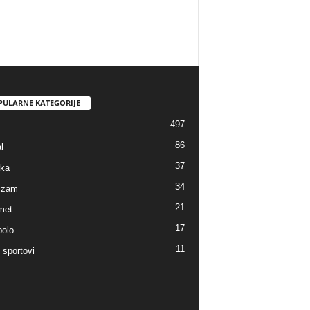
PULARNE KATEGORIJE
497
86
l
37
ka
34
lizam
21
met
17
polo
11
 sportovi