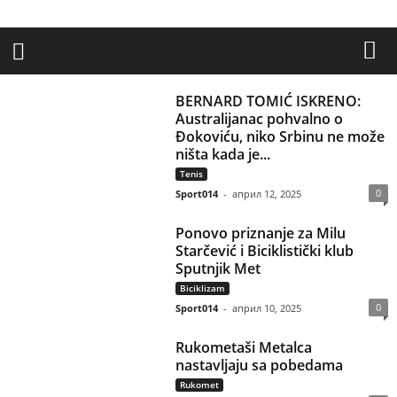
BERNARD TOMIĆ ISKRENO:
Australijanac pohvalno o
Đokoviću, niko Srbinu ne može
ništa kada je...
Tenis
0
Sport014
-
април 12, 2025
Ponovo priznanje za Milu
Starčević i Biciklistički klub
Sputnjik Met
Biciklizam
0
Sport014
-
април 10, 2025
Rukometaši Metalca
nastavljaju sa pobedama
Rukomet