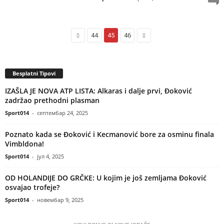
44
45
46
Besplatni Tipovi
IZAŠLA JE NOVA ATP LISTA: Alkaras i dalje prvi, Đoković
zadržao prethodni plasman
Sport014
-
септембар 24, 2025
Poznato kada se Đoković i Kecmanović bore za osminu finala
Vimbldona!
Sport014
-
јул 4, 2025
OD HOLANDIJE DO GRČKE: U kojim je još zemljama Đoković
osvajao trofeje?
Sport014
-
новембар 9, 2025