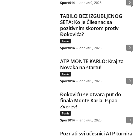
0
Sport014
-
април 9, 2025
TABILO BEZ IZGUBLJENOG
SETA: Ko je Čileanac sa
pozitivnim skorom protiv
Đokovića?
Tenis
0
Sport014
-
април 9, 2025
ATP MONTE KARLO: Kraj za
Novaka na startu!
Tenis
0
Sport014
-
април 9, 2025
Đokoviću se otvara put do
finala Monte Karla: Ispao
Zverev!
Tenis
0
Sport014
-
април 8, 2025
Poznati svi učesnici ATP turnira