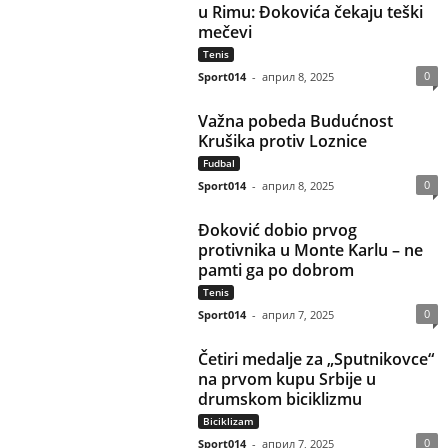
u Rimu: Đokovića čekaju teški
mečevi
Tenis
0
Sport014
-
април 8, 2025
Važna pobeda Budućnost
Krušika protiv Loznice
Fudbal
0
Sport014
-
април 8, 2025
Đoković dobio prvog
protivnika u Monte Karlu – ne
pamti ga po dobrom
Tenis
0
Sport014
-
април 7, 2025
Četiri medalje za „Sputnikovce“
na prvom kupu Srbije u
drumskom biciklizmu
Biciklizam
0
Sport014
-
април 7, 2025