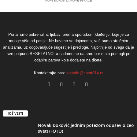
NOVI BONUS ZA NOVE IGRAČE
Portal smo pokrenuli iz ljubavi prema sportskom klađenju, koje je za
mnoge više od pasije. Ne bavimo se dojavama, već samo stručnim
analizama, uz odgovarajuće sugestije i predloge. Najbitnije od svega da je
sve potpuno BESPLATNO, a nadamo se da smo bar malo pomogli pri
odabiru parova koje dodajete na tikete.
Kontaktirajte nas:
kontakt@sport014.rs
JOŠ VESTI
Novak Đoković jednim potezom oduševio ceo
svet! (FOTO)