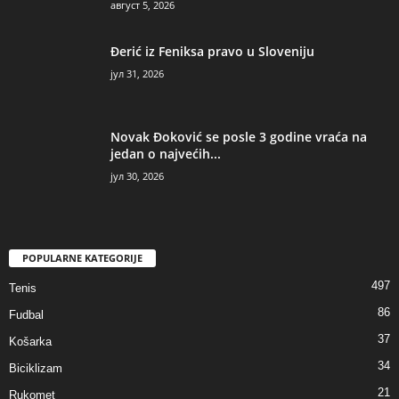
август 5, 2026
Đerić iz Feniksa pravo u Sloveniju
јул 31, 2026
Novak Đoković se posle 3 godine vraća na
jedan o najvećih...
јул 30, 2026
POPULARNE KATEGORIJE
497
Tenis
86
Fudbal
37
Košarka
34
Biciklizam
21
Rukomet