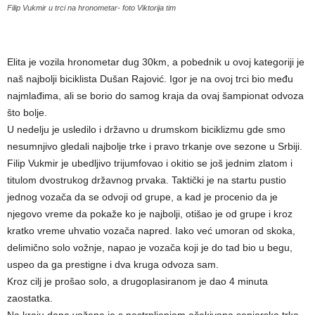
Filip Vukmir u trci na hronometar- foto Viktorija tim
Elita je vozila hronometar dug 30km, a pobednik u ovoj kategoriji je
naš najbolji biciklista Dušan Rajović. Igor je na ovoj trci bio među
najmlađima, ali se borio do samog kraja da ovaj šampionat odvoza
što bolje.
U nedelju je usledilo i državno u drumskom biciklizmu gde smo
nesumnjivo gledali najbolje trke i pravo trkanje ove sezone u Srbiji.
Filip Vukmir je ubedljivo trijumfovao i okitio se još jednim zlatom i
titulom dvostrukog državnog prvaka. Taktički je na startu pustio
jednog vozača da se odvoji od grupe, a kad je procenio da je
njegovo vreme da pokaže ko je najbolji, otišao je od grupe i kroz
kratko vreme uhvatio vozača napred. Iako već umoran od skoka,
delimično solo vožnje, napao je vozača koji je do tad bio u begu,
uspeo da ga prestigne i dva kruga odvoza sam.
Kroz cilj je prošao solo, a drugoplasiranom je dao 4 minuta
zaostatka.
Na kraju dana vožena je s nestrpljenjem očekivana seniorska trka,