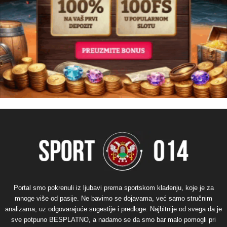
Portal smo pokrenuli iz ljubavi prema sportskom klađenju, koje je za
mnoge više od pasije. Ne bavimo se dojavama, već samo stručnim
analizama, uz odgovarajuće sugestije i predloge. Najbitnije od svega da je
sve potpuno BESPLATNO, a nadamo se da smo bar malo pomogli pri