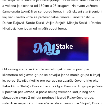
a vožena je distanca od 130km u 25 krugova. Na ovom važnom
šampionatu takmičili su se, pored Igora, i naši iskusni stariji seniori
koji već uveliko voze za profesionalne timove u inostranstvu –
Dušan Rajović, Đorđe Đurić, Veljko Stojnić, Mihajlo Stolić, i Rastko
Nikačević kao jedan od mlađih poput Igora.
Od samog starta se krenulo izuzetno jako i već u prvih par
kilometara od glavne grupe se odvojila jedna manja grupa u kojoj
je, pored Stojnića (koji je pre par godina završio čuvenu trku oko
Italije Giro d’Italia) i Đurića, bio i naš Igor Davidov. Tu grupu je činilo
u početku pet vozača, a posle nekog vremena kad je beg sebi
obezbedio skoro 2 minuta prednosti ispred Rajovićeve grupe,
usledili su napadi i od 5 vozača ostala su samo tri – Stojnić, Đurić i