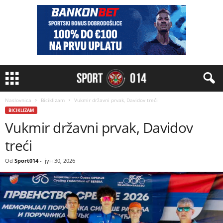
Naslovnica
Biciklizam
Vukmir državni prvak, Davidov treći
BICIKLIZAM
Vukmir državni prvak, Davidov
treći
Od
Sport014
-
јун 30, 2026