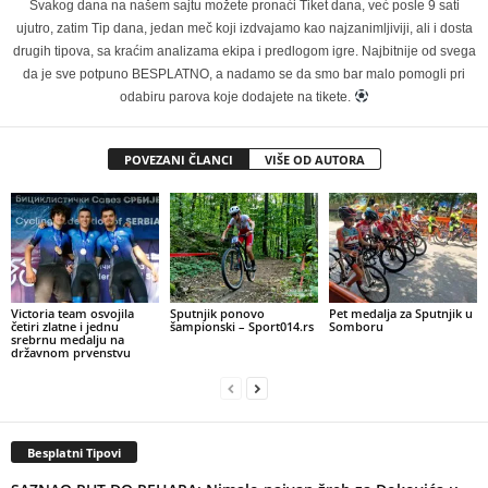
Svakog dana na našem sajtu možete pronaći Tiket dana, već posle 9 sati
ujutro, zatim Tip dana, jedan meč koji izdvajamo kao najzanimljiviji, ali i dosta
drugih tipova, sa kraćim analizama ekipa i predlogom igre. Najbitnije od svega
da je sve potpuno BESPLATNO, a nadamo se da smo bar malo pomogli pri
odabiru parova koje dodajete na tikete.
POVEZANI ČLANCI
VIŠE OD AUTORA
Victoria team osvojila
Sputnjik ponovo
Pet medalja za Sputnjik u
četiri zlatne i jednu
šampionski – Sport014.rs
Somboru
srebrnu medalju na
državnom prvenstvu
Besplatni Tipovi