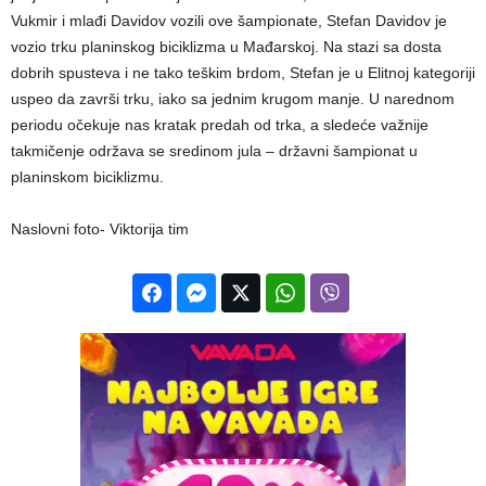
Vukmir i mlađi Davidov vozili ove šampionate, Stefan Davidov je
vozio trku planinskog biciklizma u Mađarskoj. Na stazi sa dosta
dobrih spusteva i ne tako teškim brdom, Stefan je u Elitnoj kategoriji
uspeo da završi trku, iako sa jednim krugom manje. U narednom
periodu očekuje nas kratak predah od trka, a sledeće važnije
takmičenje održava se sredinom jula – državni šampionat u
planinskom biciklizmu.
Naslovni foto- Viktorija tim