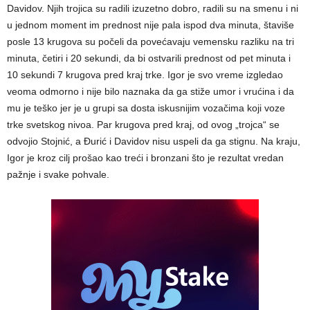
Davidov. Njih trojica su radili izuzetno dobro, radili su na smenu i ni
u jednom moment im prednost nije pala ispod dva minuta, štaviše
posle 13 krugova su počeli da povećavaju vemensku razliku na tri
minuta, četiri i 20 sekundi, da bi ostvarili prednost od pet minuta i
10 sekundi 7 krugova pred kraj trke. Igor je svo vreme izgledao
veoma odmorno i nije bilo naznaka da ga stiže umor i vrućina i da
mu je teško jer je u grupi sa dosta iskusnijim vozačima koji voze
trke svetskog nivoa. Par krugova pred kraj, od ovog „trojca“ se
odvojio Stojnić, a Đurić i Davidov nisu uspeli da ga stignu. Na kraju,
Igor je kroz cilj prošao kao treći i bronzani što je rezultat vredan
pažnje i svake pohvale.