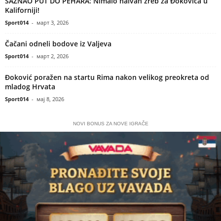
SAZNAO PUT DO PEHARA: Nimalo naivan žreb za Đokovića u
Kaliforniji!
Sport014
-
март 3, 2026
Čačani odneli bodove iz Valjeva
Sport014
-
март 2, 2026
Đoković poražen na startu Rima nakon velikog preokreta od
mladog Hrvata
Sport014
-
мај 8, 2026
NOVI BONUS ZA NOVE IGRAČE