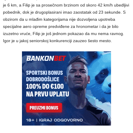
je 6 km, a Filip je sa prosečnom brzinom od skoro 42 km/h ubedljivi
pobednik, dok je drugoplasirani imao zaostatak od 23 sekunde. S
obzirom da u mlađim kategorijama nije dozvoljena upotreba
specijalne aero opreme predviđene za hronometar i da je bilo
izuzetno vruće, Filip je još jednom pokazao da mu nema ravnog.
Igor je u jakoj seniorskoj konkurenciji zauzeo šesto mesto.