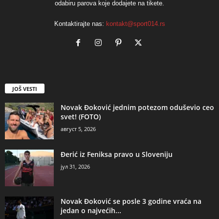
odabiru parova koje dodajete na tikete.
Kontaktirajte nas:
kontakt@sport014.rs
JOŠ VESTI
Novak Đoković jednim potezom oduševio ceo
svet! (FOTO)
август 5, 2026
Đerić iz Feniksa pravo u Sloveniju
јул 31, 2026
Novak Đoković se posle 3 godine vraća na
jedan o najvećih...