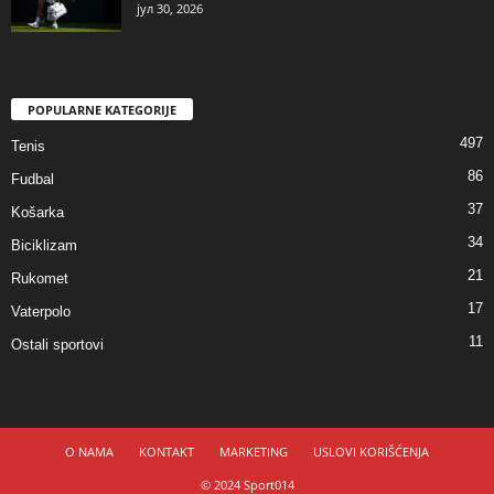
јул 30, 2026
POPULARNE KATEGORIJE
497
Tenis
86
Fudbal
37
Košarka
34
Biciklizam
21
Rukomet
17
Vaterpolo
11
Ostali sportovi
O NAMA
KONTAKT
MARKETING
USLOVI KORIŠĆENJA
© 2024 Sport014