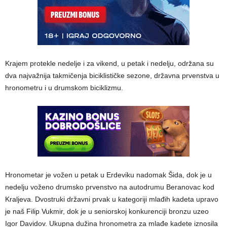
Krajem protekle nedelje i za vikend, u petak i nedelju, održana su
dva najvažnija takmičenja biciklističke sezone, državna prvenstva u
hronometru i u drumskom biciklizmu.
Hronometar je vožen u petak u Erdeviku nadomak Šida, dok je u
nedelju voženo drumsko prvenstvo na autodrumu Beranovac kod
Kraljeva. Dvostruki državni prvak u kategoriji mlađih kadeta upravo
je naš Filip Vukmir, dok je u seniorskoj konkurenciji bronzu uzeo
Igor Davidov. Ukupna dužina hronometra za mlađe kadete iznosila