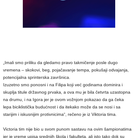
„Imali smo priliku da gledamo pravo takmičenje posle dugo
vremena – skokovi, beg, pojačavanje tempa, pokušaji odvajanja,
potencijalna sprinterska završnica.
Izuzetno smo ponosni i na Filipa koji već godinama dominira i
skuplja titule državnog prvaka, a ova mu je bila četvrta uzastopna
na drumu, i na Igora jer je ovom vožnjom pokazao da ga čeka
lepa biciklistička budućnost i da itekako može da se nosi i sa
starijim i iskusnijim protivnicima“, rečeno je iz Viktoria tima.
Victoria tim nije bio u svom punom sastavu na ovim šampionatima
jer je vreme upisa srednjih škola i fakulteta, ali isto tako dok su