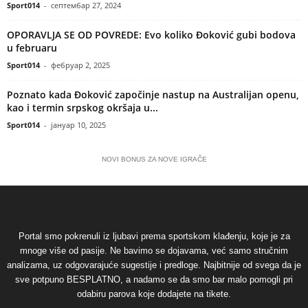
Sport014
-
септембар 27, 2024
OPORAVLJA SE OD POVREDE: Evo koliko Đoković gubi bodova
u februaru
Sport014
-
фебруар 2, 2025
Poznato kada Đoković započinje nastup na Australijan openu,
kao i termin srpskog okršaja u...
Sport014
-
јануар 10, 2025
NOVI BONUS ZA NOVE IGRAČE
Portal smo pokrenuli iz ljubavi prema sportskom klađenju, koje je za
mnoge više od pasije. Ne bavimo se dojavama, već samo stručnim
analizama, uz odgovarajuće sugestije i predloge. Najbitnije od svega da je
sve potpuno BESPLATNO, a nadamo se da smo bar malo pomogli pri
odabiru parova koje dodajete na tikete.