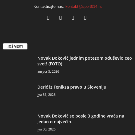
Kontaktirajte nas:
kontakt@sport014.rs
JOŠ VESTI
Novak Đoković jednim potezom oduševio ceo
svet! (FOTO)
август 5, 2026
Đerić iz Feniksa pravo u Sloveniju
јул 31, 2026
Novak Đoković se posle 3 godine vraća na
jedan o najvećih...
јул 30, 2026