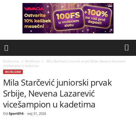
Naslovnica
Biciklizam
Mila Starčević juniorski prvak Srbije, Nevena Lazarević
vicešampion u kadetima
BICIKLIZAM
Mila Starčević juniorski prvak
Srbije, Nevena Lazarević
vicešampion u kadetima
Od
Sport014
-
мај 31, 2026