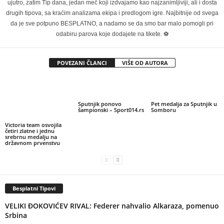
ujutro, zatim Tip dana, jedan meč koji izdvajamo kao najzanimljiviji, ali i dosta
drugih tipova, sa kraćim analizama ekipa i predlogom igre. Najbitnije od svega
da je sve potpuno BESPLATNO, a nadamo se da smo bar malo pomogli pri
odabiru parova koje dodajete na tikete. ⚽
POVEZANI ČLANCI
VIŠE OD AUTORA
Sputnjik ponovo
Pet medalja za Sputnjik u
šampionski – Sport014.rs
Somboru
Victoria team osvojila
četiri zlatne i jednu
srebrnu medalju na
državnom prvenstvu
Besplatni Tipovi
VELIKI ĐOKOVIĆEV RIVAL: Federer nahvalio Alkaraza, pomenuo
Srbina