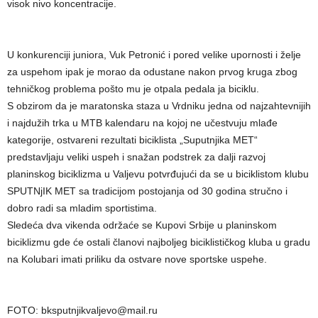
visok nivo koncentracije.
U konkurenciji juniora, Vuk Petronić i pored velike upornosti i želje
za uspehom ipak je morao da odustane nakon prvog kruga zbog
tehničkog problema pošto mu je otpala pedala ja biciklu.
S obzirom da je maratonska staza u Vrdniku jedna od najzahtevnijih
i najdužih trka u MTB kalendaru na kojoj ne učestvuju mlađe
kategorije, ostvareni rezultati biciklista „Suputnjika MET“
predstavljaju veliki uspeh i snažan podstrek za dalji razvoj
planinskog biciklizma u Valjevu potvrđujući da se u biciklistom klubu
SPUTNjIK MET sa tradicijom postojanja od 30 godina stručno i
dobro radi sa mladim sportistima.
Sledeća dva vikenda održaće se Kupovi Srbije u planinskom
biciklizmu gde će ostali članovi najboljeg biciklističkog kluba u gradu
na Kolubari imati priliku da ostvare nove sportske uspehe.
FOTO: bksputnjikvaljevo@mail.ru