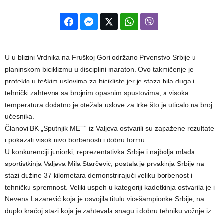
U u blizini Vrdnika na Fruškoj Gori održano Prvenstvo Srbije u
planinskom biciklizmu u disciplini maraton. Ovo takmičenje je
proteklo u teškim uslovima za bicikliste jer je staza bila duga i
tehnički zahtevna sa brojnim opasnim spustovima, a visoka
temperatura dodatno je otežala uslove za trke što je uticalo na broj
učesnika.
Članovi BK „Sputnjik MET“ iz Valjeva ostvarili su zapažene rezultate
i pokazali visok nivo borbenosti i dobru formu.
U konkurenciji juniorki, reprezentativka Srbije i najbolja mlada
sportistkinja Valjeva Mila Starčević, postala je prvakinja Srbije na
stazi dužine 37 kilometara demonstrirajući veliku borbenost i
tehničku spremnost. Veliki uspeh u kategoriji kadetkinja ostvarila je i
Nevena Lazarević koja je osvojila titulu vicešampionke Srbije, na
duplo kraćoj stazi koja je zahtevala snagu i dobru tehniku vožnje iz