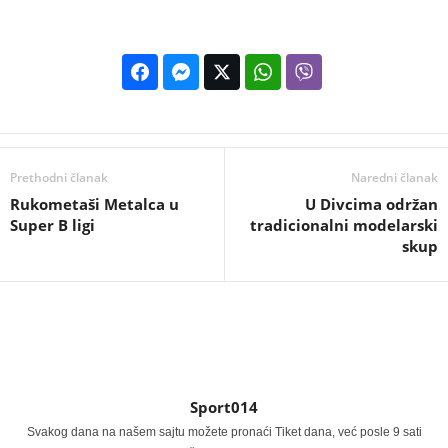
Prethodni članak
Naredni članak
Rukometaši Metalca u
U Divcima održan
Super B ligi
tradicionalni modelarski
skup
Sport014
Svakog dana na našem sajtu možete pronaći Tiket dana, već posle 9 sati