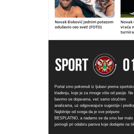
Novak Đoković jednim potezom
Novak Đ
oduševio ceo svet! (FOTO)
vraća n
turnira
Portal smo pokrenuli iz ljubavi prema sports
klađenju, koje je za mnoge više od pasije. Ne
bavimo se dojavama, već samo stručnim
analizama, uz odgovarajuće sugestije i predlo
Najbitnije od svega da je sve potpuno
BESPLATNO, a nadamo se da smo bar malo
pomogli pri odabiru parova koje dodajete na ti