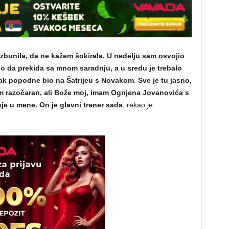
 zbunila, da ne kažem šokirala. U nedelju sam osvojio
o da prekida sa mnom saradnju, a u sredu je trebalo
rak popodne bio na Šatrijeu s Novakom
.
Sve je tu jasno,
 razočaran, ali Bože moj, imam Ognjena Jovanovića s
uje u mene. On je glavni trener sada
, rekao je