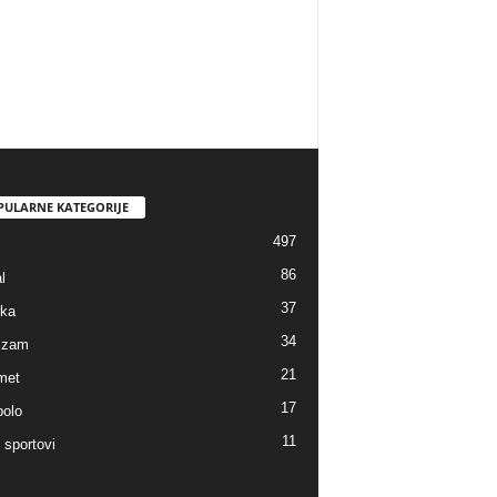
PULARNE KATEGORIJE
497
86
l
37
ka
34
lizam
21
met
17
polo
11
 sportovi