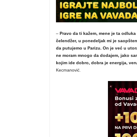
–
Pravo da ti kažem, mene je ta odluka
čelendžer, u ponedeljak mi je saopšten
da putujemo u Parizu. On je već u uto
ne moram mnogo da dodajem, jako sam
kojim ide dobro, dobra je energija, ver
Kecmanović.