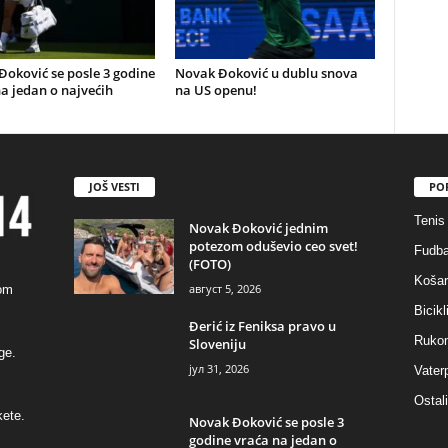
oković se posle 3 godine
Novak Đoković u dublu snova
a jedan o najvećih
na US openu!
JOŠ VESTI
PO
Tenis
Novak Đoković jednim
potezom oduševio ceo svet!
Fudba
(FOTO)
Košar
август 5, 2026
kom
Bicik
Đerić iz Feniksa pravo u
Ruko
Sloveniju
ge.
јул 31, 2026
Vater
Ostali
kete.
Novak Đoković se posle 3
godine vraća na jedan o