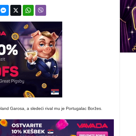
and Garosa, a sledeći rival mu je Portugalac Boržes.