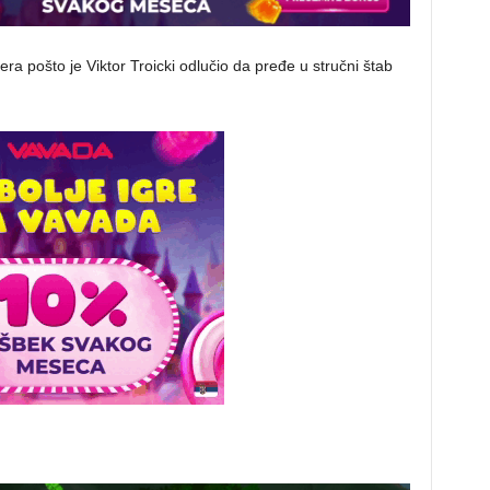
nera pošto je Viktor Troicki odlučio da pređe u stručni štab