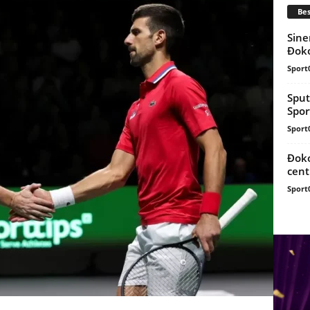
Bes
Sine
Đoko
Sport
Sput
Spor
Sport
Đoko
cent
Sport