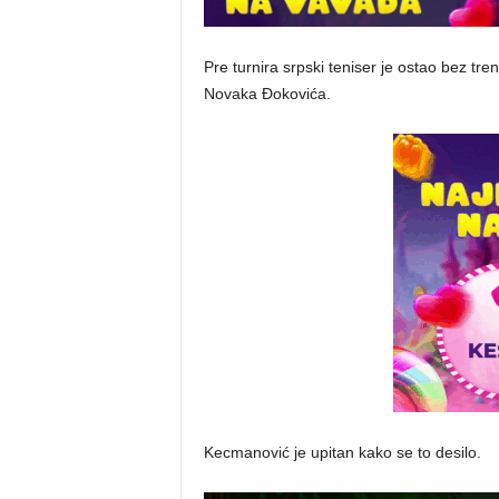
Pre turnira srpski teniser je ostao bez tre
Novaka Đokovića.
Kecmanović je upitan kako se to desilo.