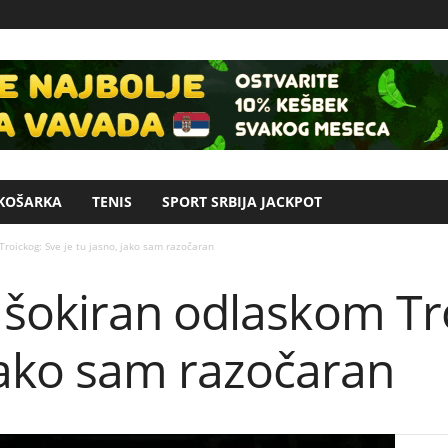
KOŠARKA
TENIS
SPORT SRBIJA JACKPOT
roickog: Sve je tu jasno, jako sam razočaran
šokiran odlaskom Tro
 jako sam razočaran