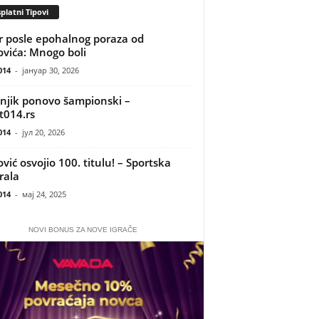
platni Tipovi
r posle epohalnog poraza od
vića: Mnogo boli
014
-
јануар 30, 2026
njik ponovo šampionski –
t014.rs
014
-
јул 20, 2026
vić osvojio 100. titulu! – Sportska
rala
014
-
мај 24, 2025
NOVI BONUS ZA NOVE IGRAČE