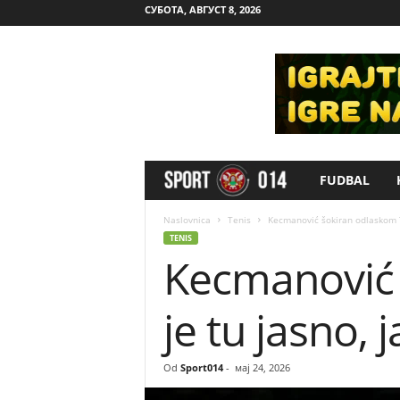
СУБОТА, АВГУСТ 8, 2026
FUDBAL
S
p
Naslovnica
Tenis
Kecmanović šokiran odlaskom T
TENIS
Kecmanović 
o
r
je tu jasno,
t
Od
Sport014
-
мај 24, 2026
0