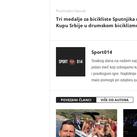
Prethodni članak
Tri medalje za bicikliste Sputnjika
Kupu Srbije u drumskom biciklizm
Sport014
Svakog dana na našem sajtu 
jedan meč koji izdvajamo kao
i predlogom igre. Najbitn
malo pomogli pri odabiru pa
POVEZANI ČLANCI
VIŠE OD AUTORA