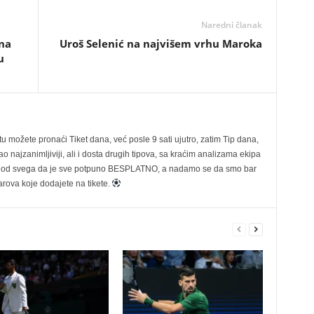
Naredni članak
 na
Uroš Selenić na najvišem vrhu Maroka
u
možete pronaći Tiket dana, već posle 9 sati ujutro, zatim Tip dana,
 najzanimljiviji, ali i dosta drugih tipova, sa kraćim analizama ekipa
ije od svega da je sve potpuno BESPLATNO, a nadamo se da smo bar
rova koje dodajete na tikete.