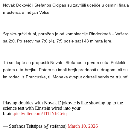
Novak Đoković i Stefanos Cicipas su završili učešće u osmini finala
mastersa u Indijan Velsu.
Srpsko-grčki dubl, poražen je od kombinacije Rinderkneš – Vašero
sa 2:0. Po setovima 7:6 (4), 7:5 posle sat i 43 minuta igre.
Tri set lopte su propustili Novak i Stefanos u prvom setu. Poklekli
potom u ta-brejku. Potom su imali brejk prednosti u drugom, ali su
im rođaci iz Francuske, tj. Monaka dvaput oduzeli servis za trijumf.
Playing doubles with Novak Djokovic is like showing up to the
science test with Einstein wired into your
brain.
pic.twitter.com/TfTlYhGeiq
— Stefanos Tsitsipas (@stefanos)
March 10, 2026