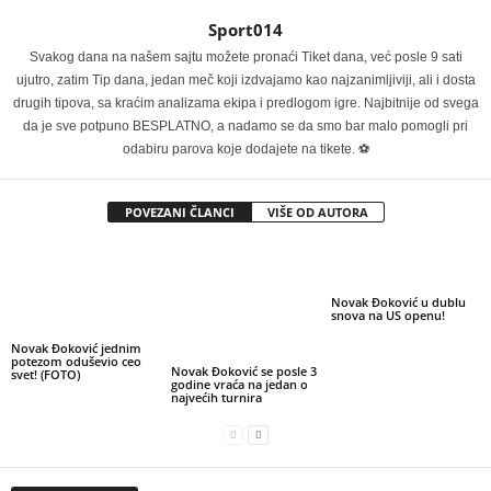
Sport014
Svakog dana na našem sajtu možete pronaći Tiket dana, već posle 9 sati
ujutro, zatim Tip dana, jedan meč koji izdvajamo kao najzanimljiviji, ali i dosta
drugih tipova, sa kraćim analizama ekipa i predlogom igre. Najbitnije od svega
da je sve potpuno BESPLATNO, a nadamo se da smo bar malo pomogli pri
odabiru parova koje dodajete na tikete. ⚽
POVEZANI ČLANCI
VIŠE OD AUTORA
Novak Đoković u dublu
snova na US openu!
Novak Đoković jednim
potezom oduševio ceo
Novak Đoković se posle 3
svet! (FOTO)
godine vraća na jedan o
najvećih turnira