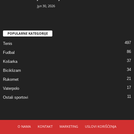
јул 30, 2026
POPULARNE KATEGORIJE
497
Tenis
86
Fudbal
37
Košarka
34
Biciklizam
21
Rukomet
17
Vaterpolo
11
Ostali sportovi
O NAMA
KONTAKT
MARKETING
USLOVI KORIŠĆENJA