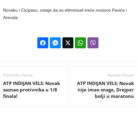
Novaku i Cicipasu, ostaje da su eliminisali treće nosioce Pavića i
Arevala.
Prethodni članak
Naredni članak
ATP INDIJAN VELS: Novak
ATP INDIJAN VELS: Novak
saznao protivnika u 1/8
nije imao snage, Drejper
finala!
bolji u maratonu