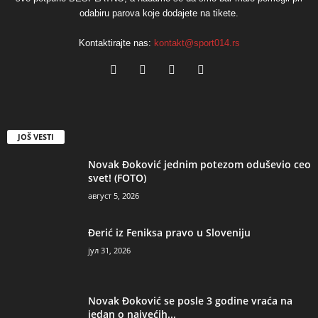
odabiru parova koje dodajete na tikete.
Kontaktirajte nas:
kontakt@sport014.rs
JOŠ VESTI
Novak Đoković jednim potezom oduševio ceo
svet! (FOTO)
август 5, 2026
Đerić iz Feniksa pravo u Sloveniju
јул 31, 2026
Novak Đoković se posle 3 godine vraća na
jedan o najvećih...