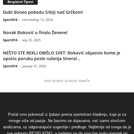
Besplatni Tipovi
Dubl doneo pobedu Srbiji nad Grčkom!
Sport014
-
септембар 15, 2024
Novak Đoković u finalu Ženeve!
Sport014
-
мај 23, 2025
NEŠTO STE REKLI OBIŠLO SVET: Đoković objasnio kome je
uputio poruku posle rušenja Sinera!...
Sport014
-
јануар 31, 2026
NOVI BONUS ZA NOVE IGRAČE
Portal smo pokrenuli iz ljubavi prema sportskom klađenju, koje je za
mnoge više od pasije. Ne bavimo se dojavama, već samo stručnim
analizama, uz odgovarajuće sugestije i predloge. Najbitnije od svega da je
sve potpuno BESPLATNO, a nadamo se da smo bar malo pomogli pri