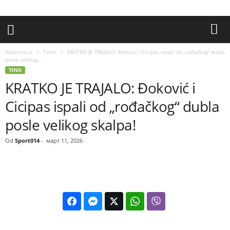
Naslovnica
Tenis
KRATKO JE TRAJALO: Đoković i Cicipas ispali od „rođačkog“ dubla
posle velikog...
TENIS
KRATKO JE TRAJALO: Đoković i
Cicipas ispali od „rođačkog“ dubla
posle velikog skalpa!
Od
Sport014
-
март 11, 2026