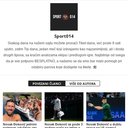
Sport014
Svakog dana na našem sajtu možete pronaći Tiket dana, već posle 9 sati
ujutro, zatim Tip dana, jedan meč koji izdvajamo kao najzanimljiviji, ali i dosta
drugih tipova, sa kraćim analizama ekipa i predlogom igre. Najbitnije od svega
da je sve potpuno BESPLATNO, a nadamo se da smo bar malo pomogli pri
odabiru parova koje dodajete na tikete.
POVEZANI ČLANCI
VIŠE OD AUTORA
Novak Đoković jednim
Novak Đoković se posle 3
Novak Đoković u dublu
potezom oduševio ceo
godine vraća na jedan o
snova na US openu!