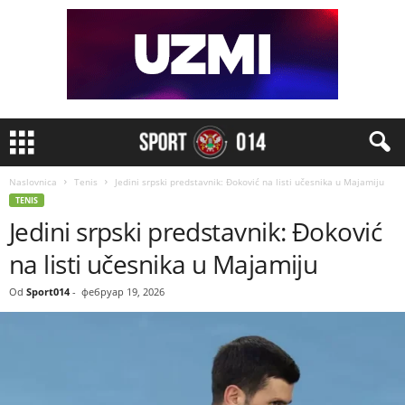
Naslovnica
Tenis
Jedini srpski predstavnik: Đoković na listi učesnika u Majamiju
TENIS
Jedini srpski predstavnik: Đoković
na listi učesnika u Majamiju
Od
Sport014
-
фебруар 19, 2026