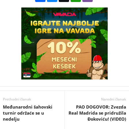
Prethodni članak
Naredni članak
Međunarodni šahovski
PAO DOGOVOR: Zvezda
turnir održaće se u
Real Madrida se pridružila
nedelju
Đokoviću! (VIDEO)