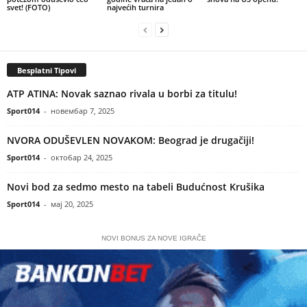
svet! (FOTO)
najvećih turnira
Besplatni Tipovi
ATP ATINA: Novak saznao rivala u borbi za titulu!
Sport014
-
новембар 7, 2025
NVORA ODUŠEVLEN NOVAKOM: Beograd je drugačiji!
Sport014
-
октобар 24, 2025
Novi bod za sedmo mesto na tabeli Budućnost Krušika
Sport014
-
мај 20, 2025
NOVI BONUS ZA NOVE IGRAČE