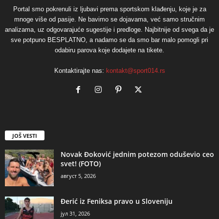
Portal smo pokrenuli iz ljubavi prema sportskom klađenju, koje je za
mnoge više od pasije. Ne bavimo se dojavama, već samo stručnim
analizama, uz odgovarajuće sugestije i predloge. Najbitnije od svega da je
sve potpuno BESPLATNO, a nadamo se da smo bar malo pomogli pri
odabiru parova koje dodajete na tikete.
Kontaktirajte nas:
kontakt@sport014.rs
JOŠ VESTI
Novak Đoković jednim potezom oduševio ceo
svet! (FOTO)
август 5, 2026
Đerić iz Feniksa pravo u Sloveniju
јул 31, 2026