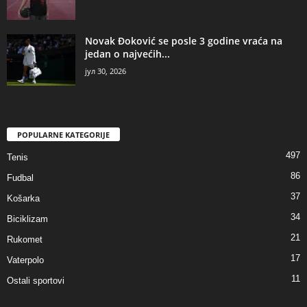
Novak Đoković se posle 3 godine vraća na
jedan o najvećih...
јул 30, 2026
POPULARNE KATEGORIJE
497
Tenis
86
Fudbal
37
Košarka
34
Biciklizam
21
Rukomet
17
Vaterpolo
11
Ostali sportovi