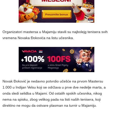
Organizatori mastersa u Majamiju stavili su najbolejg tenisera svih
vremena Novaka Đokovića na listu učesnika.
Novak Đoković je nedavno potvrdio učešće na prvom Mastersu
1.000 u Indijan Velsu koji se održava u prve dve nedelje marta, a
onda sledi selidba u Majami. Od ostalih spskih učesnika, nikog
nema na spisku, zbog velikog pada na listi naših tenisera, koji
direktno ne mogu da ostvare plasman na turnir u Majamiju.