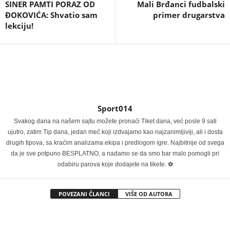
SINER PAMTI PORAZ OD
Mali Brđanci fudbalski
ĐOKOVIĆA: Shvatio sam
primer drugarstva
lekciju!
Sport014
Svakog dana na našem sajtu možete pronaći Tiket dana, već posle 9 sati
ujutro, zatim Tip dana, jedan meč koji izdvajamo kao najzanimljiviji, ali i dosta
drugih tipova, sa kraćim analizama ekipa i predlogom igre. Najbitnije od svega
da je sve potpuno BESPLATNO, a nadamo se da smo bar malo pomogli pri
odabiru parova koje dodajete na tikete. ⚽
POVEZANI ČLANCI
VIŠE OD AUTORA