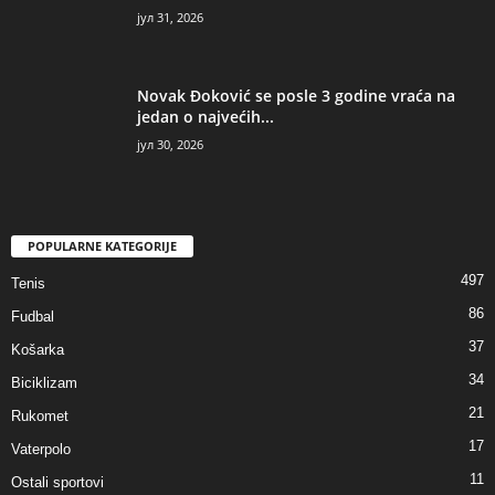
јул 31, 2026
Novak Đoković se posle 3 godine vraća na
jedan o najvećih...
јул 30, 2026
POPULARNE KATEGORIJE
497
Tenis
86
Fudbal
37
Košarka
34
Biciklizam
21
Rukomet
17
Vaterpolo
11
Ostali sportovi