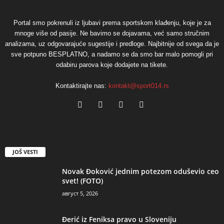
Portal smo pokrenuli iz ljubavi prema sportskom klađenju, koje je za
mnoge više od pasije. Ne bavimo se dojavama, već samo stručnim
analizama, uz odgovarajuće sugestije i predloge. Najbitnije od svega da je
sve potpuno BESPLATNO, a nadamo se da smo bar malo pomogli pri
odabiru parova koje dodajete na tikete.
Kontaktirajte nas:
kontakt@sport014.rs
JOŠ VESTI
Novak Đoković jednim potezom oduševio ceo
svet! (FOTO)
август 5, 2026
Đerić iz Feniksa pravo u Sloveniju