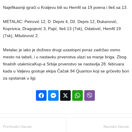
Najefikasniji igrači u Kraljevu bili su Hemfil sa 19 poena i Ileš sa 13.
METALAC: Petrović 12, D. Dejvis 4, Dž. Dejvis 12, Đukanović,
Koprivica, Dragojević 3, Pajić, Ileš 13 (7sk), Odalović, Hemfil 19
(7sk), Milutinović 2.
Metalac je iako je doživeo drugi uzastopni poraz zadržao osmo
mesto na tabeli, i u nastavku prvenstva ulazi sa manje briga. Zbog
finalnih utakmicaKup-a Srbije prvenstvo se nastavlja 28. februara
kada u Valjevu gostuje ekipa Čačak 94 Quantox koji se grčevito bori
za opstanak u ligi.
Prethodni članak
Naredni članak