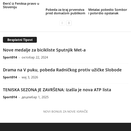
Đerić iz Feniksa pravo u
Sloveniju
Pobeda za kraj prvenstva
Metalac pobedio Sombor
pred domaćom publikom
i potvrdio opstanak
Besplatni Tipovi
Nove medalje za bicikliste Sputnjik Met-a
Sport014
-
октобар 22, 2024
Drama na V puku, pobeda Radničkog protiv užičke Slobode
Sport014
-
мај 3, 2026
TENISKA SEZONA JE ZAVRŠENA: Izašla je nova ATP lista
Sport014
-
децембар 1, 2025
NOVI BONUS ZA NOVE IGRAČE