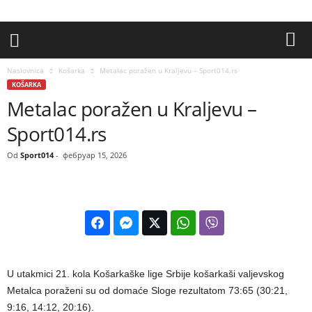
Naslovnica
Košarka
Metalac poražen u Kraljevu – Sport014.rs
KOŠARKA
Metalac poražen u Kraljevu –
Sport014.rs
Od
Sport014
-
фебруар 15, 2026
U utakmici 21. kola Košarkaške lige Srbije košarkaši valjevskog
Metalca poraženi su od domaće Sloge rezultatom 73:65 (30:21,
9:16, 14:12, 20:16).