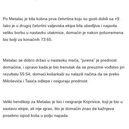
Po Metalac je bila kobna prva četvrtina koju su gosti dobili sa +9.
Iako je u drugoj četvrtini valjevska ekipa bila ubedljiva i najavila
veliku borbu u nastavku utakmice, domaćin je nakon poluvremena
bio bolji za konačnih 73:65.
Metalac se dobro držao u nastavku meča, “jurena” je prednost
domaćina, i upravo kada je bio trenutak da se preuzme vođstvo pri
rezultatu 55:54, domaći košarkaši su nalazili načina da se preko
Miloševića i Tasića odlepe i osiguraju prednost.
Veliki hendikep za Metalac je bio i neigranje Koprivice, koji je bio u
sastavu ekipe, ali nije igrao, što je domaćin znao da kažnjeva
posebno ispod koša u polju napada.