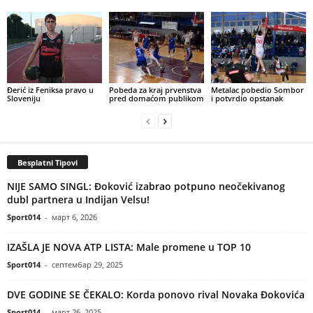
Đerić iz Feniksa pravo u
Pobeda za kraj prvenstva
Metalac pobedio Sombor
Sloveniju
pred domaćom publikom
i potvrdio opstanak
Besplatni Tipovi
NIJE SAMO SINGL: Đoković izabrao potpuno neočekivanog
dubl partnera u Indijan Velsu!
Sport014
-
март 6, 2026
IZAŠLA JE NOVA ATP LISTA: Male promene u TOP 10
Sport014
-
септембар 29, 2025
DVE GODINE SE ČEKALO: Korda ponovo rival Novaka Đokovića
Sport014
-
март 26, 2025