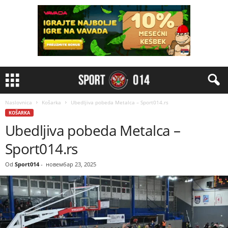
Naslovnica
Košarka
Ubedljiva pobeda Metalca – Sport014.rs
KOŠARKA
Ubedljiva pobeda Metalca –
Sport014.rs
Od
Sport014
-
новембар 23, 2025