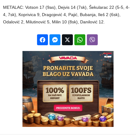
METALAC: Votson 17 (9as), Dejvis 14 (7sk), Šekularac 22 (5-5, 4-
4, 7sk), Кoprivica 9, Dragojević 4, Pajić, Bubanja, Ileš 2 (6sk),
Odalović 2, Milutinović 5, Milin 10 (8sk), Danilović 12.