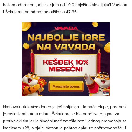
boljom odbranom, ali i serijom od 10:0 najviše zahvaljujući Votsonu
i Šekularcu na odmor se otišlo sa 47:36.
Nastavak utakmice doneo je još bolju igru domaće ekipe, prednost
je rasla iz minuta u minut, Šekularac je bio nerešiva enigma za
protivnički tim jer je sinoćni meć završio bez i jednog promašaja sa
indeksom +28, a sjajni Votson je pobrao aplauze požrtvovanošću i