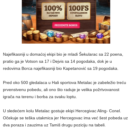
Najefikasniji u domaćoj ekipi bio je mladi Šekularac sa 22 poena,
pratio ga je Votson sa 17 i Dejvis sa 14 pogodaka, dok je u
redovima Borca najefikasniji bio Kapetanović sa 19 pogodaka.
Pred oko 500 gledalaca u Hali sportova Metalac je zabeležio treću
prvenstvenu pobedu, ali ono što raduje je velika požrtvovanost
igrača na terenu i borba za svaku loptu.
U sledećem kolu Metalac gostuje ekipi Hercegivac Aling- Conel.
Očekuje se teška utakmica jer Hercegovac ima već šest pobeda uz
dva poraza i zauzima uz Tamiš drugu poziciju na tabeli.