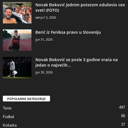
Novak Đoković jednim potezom oduševio ceo
svet! (FOTO)
август 5, 2026
Đerić iz Feniksa pravo u Sloveniju
јул 31, 2026
Novak Đoković se posle 3 godine vraća na
jedan o najvećih...
јул 30, 2026
POPULARNE KATEGORIJE
497
Tenis
86
Fudbal
37
Košarka