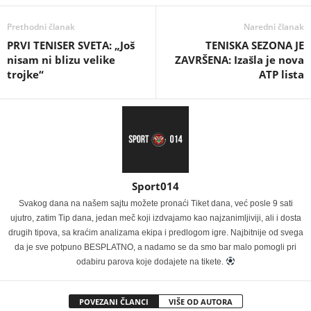
Prethodni članak
Naredni članak
PRVI TENISER SVETA: „Još
TENISKA SEZONA JE
nisam ni blizu velike
ZAVRŠENA: Izašla je nova
trojke“
ATP lista
Sport014
Svakog dana na našem sajtu možete pronaći Tiket dana, već posle 9 sati
ujutro, zatim Tip dana, jedan meč koji izdvajamo kao najzanimljiviji, ali i dosta
drugih tipova, sa kraćim analizama ekipa i predlogom igre. Najbitnije od svega
da je sve potpuno BESPLATNO, a nadamo se da smo bar malo pomogli pri
odabiru parova koje dodajete na tikete.
POVEZANI ČLANCI
VIŠE OD AUTORA