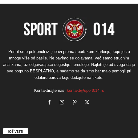
Portal smo pokrenuli iz ljubavi prema sportskom klađenju, koje je za
mnoge više od pasije. Ne bavimo se dojavama, već samo stručnim
analizama, uz odgovarajuće sugestije i predloge. Najbitnije od svega da je
sve potpuno BESPLATNO, a nadamo se da smo bar malo pomogli pri
odabiru parova koje dodajete na tikete.
Kontaktirajte nas:
kontakt@sport014.rs
JOŠ VESTI