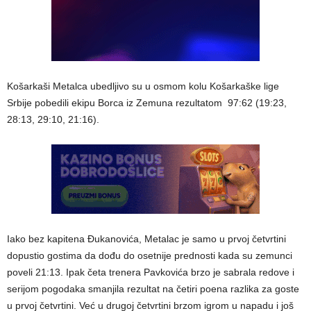
Košarkaši Metalca ubedljivo su u osmom kolu Košarkaške lige
Srbije pobedili ekipu Borca iz Zemuna rezultatom 97:62 (19:23,
28:13, 29:10, 21:16).
Iako bez kapitena Đukanovića, Metalac je samo u prvoj četvrtini
dopustio gostima da dođu do osetnije prednosti kada su zemunci
poveli 21:13. Ipak četa trenera Pavkovića brzo je sabrala redove i
serijom pogodaka smanjila rezultat na četiri poena razlika za goste
u prvoj četvrtini. Već u drugoj četvrtini brzom igrom u napadu i još