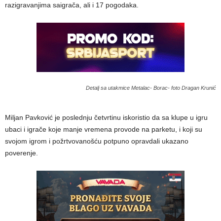
razigravanjima saigrača, ali i 17 pogodaka.
Detalj sa utakmice Metalac- Borac- foto Dragan Krunić
Miljan Pavković je poslednju četvrtinu iskoristio da sa klupe u igru
ubaci i igrače koje manje vremena provode na parketu, i koji su
svojom igrom i požrtvovanošću potpuno opravdali ukazano
poverenje.