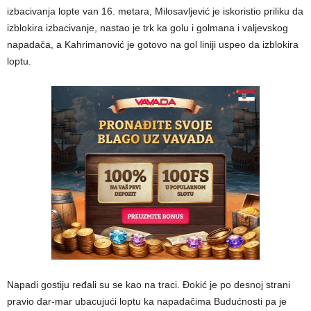
izbacivanja lopte van 16. metara, Milosavljević je iskoristio priliku da
izblokira izbacivanje, nastao je trk ka golu i golmana i valjevskog
napadača, a Kahrimanović je gotovo na gol liniji uspeo da izblokira
loptu.
Napadi gostiju ređali su se kao na traci. Đokić je po desnoj strani
pravio dar-mar ubacujući loptu ka napadačima Budućnosti pa je