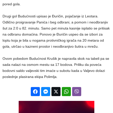
pored gola.
Drugi gol Budućnosti upisao je Đuričin, pojačanje iz Leotara.
Odlično proigravanje Panića i beg odbrani, a pomom i neodbranjiv
šut za 2:0 u 82. minutu. Samo pet minuta kasnije isplatio se pritisak
na odbranu domaćina. Ponovo je Đuričin uspeo da se izbori za
loptu koja je bila u nogama protivničkog igrača na 20 metara od
gola, utrčao u kazneni prostor i neodbranjivo šutira u mrežu.
Ovom pobedom Budućnost Krušik je napravila skok na tabeli pa se
sada nalazi na osmom mestu sa 17 bodova. Priliku da poveća
bodovni saldo valjevski tim imaće u subotu kada u Valjevo dolazi
poslednje plasirana ekipa Polimlja.