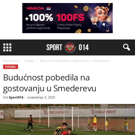
Naslovnica
Fudbal
Budućnost pobedila na gostovanju u Smederevu
FUDBAL
Budućnost pobedila na
gostovanju u Smederevu
Od
Sport014
-
новембар 3, 2025