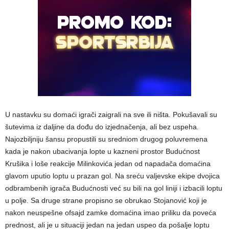
U nastavku su domaći igrači zaigrali na sve ili ništa. Pokušavali su
šutevima iz daljine da dođu do izjednačenja, ali bez uspeha.
Najozbiljniju šansu propustili su sredniom drugog poluvremena
kada je nakon ubacivanja lopte u kazneni prostor Budućnost
Krušika i loše reakcije Milinkovića jedan od napadača domaćina
glavom uputio loptu u prazan gol. Na sreću valjevske ekipe dvojica
odbrambenih igrača Budućnosti već su bili na gol liniji i izbacili loptu
u polje. Sa druge strane propisno se obrukao Stojanović koji je
nakon neuspešne ofsajd zamke domaćina imao priliku da poveća
prednost, ali je u situaciji jedan na jedan uspeo da pošalje loptu