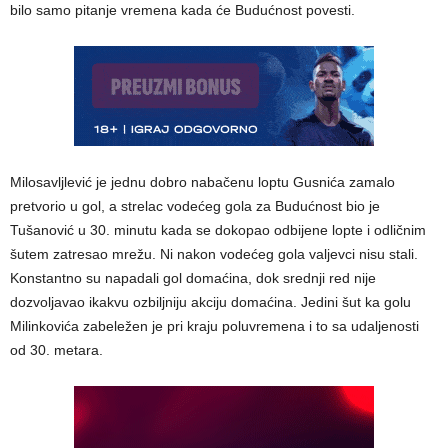
bilo samo pitanje vremena kada će Budućnost povesti.
Milosavljlević je jednu dobro nabačenu loptu Gusnića zamalo
pretvorio u gol, a strelac vodećeg gola za Budućnost bio je
Tušanović u 30. minutu kada se dokopao odbijene lopte i odličnim
šutem zatresao mrežu. Ni nakon vodećeg gola valjevci nisu stali.
Konstantno su napadali gol domaćina, dok srednji red nije
dozvoljavao ikakvu ozbiljniju akciju domaćina. Jedini šut ka golu
Milinkovića zabeležen je pri kraju poluvremena i to sa udaljenosti
od 30. metara.