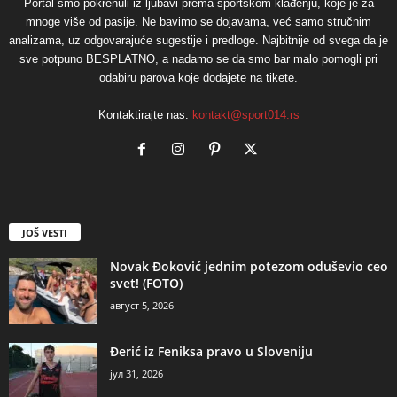
Portal smo pokrenuli iz ljubavi prema sportskom klađenju, koje je za
mnoge više od pasije. Ne bavimo se dojavama, već samo stručnim
analizama, uz odgovarajuće sugestije i predloge. Najbitnije od svega da je
sve potpuno BESPLATNO, a nadamo se da smo bar malo pomogli pri
odabiru parova koje dodajete na tikete.
Kontaktirajte nas:
kontakt@sport014.rs
JOŠ VESTI
Novak Đoković jednim potezom oduševio ceo
svet! (FOTO)
август 5, 2026
Đerić iz Feniksa pravo u Sloveniju
јул 31, 2026