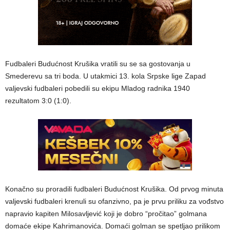
Fudbaleri Budućnost Krušika vratili su se sa gostovanja u
Smederevu sa tri boda. U utakmici 13. kola Srpske lige Zapad
valjevski fudbaleri pobedili su ekipu Mladog radnika 1940
rezultatom 3:0 (1:0).
Konačno su proradili fudbaleri Budućnost Krušika. Od prvog minuta
valjevski fudbaleri krenuli su ofanzivno, pa je prvu priliku za vođstvo
napravio kapiten Milosavljević koji je dobro “pročitao” golmana
domaće ekipe Kahrimanovića. Domaći golman se spetljao prilikom