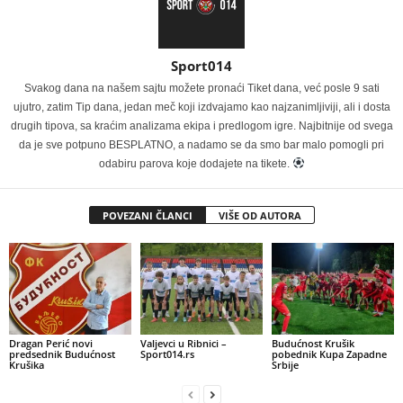
Sport014
Svakog dana na našem sajtu možete pronaći Tiket dana, već posle 9 sati
ujutro, zatim Tip dana, jedan meč koji izdvajamo kao najzanimljiviji, ali i dosta
drugih tipova, sa kraćim analizama ekipa i predlogom igre. Najbitnije od svega
da je sve potpuno BESPLATNO, a nadamo se da smo bar malo pomogli pri
odabiru parova koje dodajete na tikete.
POVEZANI ČLANCI
VIŠE OD AUTORA
Dragan Perić novi
Valjevci u Ribnici –
Budućnost Krušik
predsednik Budućnost
Sport014.rs
pobednik Kupa Zapadne
Krušika
Srbije