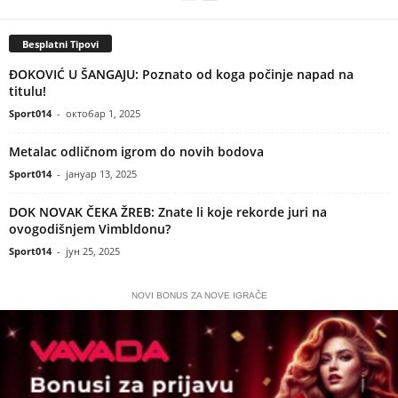
Besplatni Tipovi
ĐOKOVIĆ U ŠANGAJU: Poznato od koga počinje napad na
titulu!
Sport014
-
октобар 1, 2025
Metalac odličnom igrom do novih bodova
Sport014
-
јануар 13, 2025
DOK NOVAK ČEKA ŽREB: Znate li koje rekorde juri na
ovogodišnjem Vimbldonu?
Sport014
-
јун 25, 2025
NOVI BONUS ZA NOVE IGRAČE