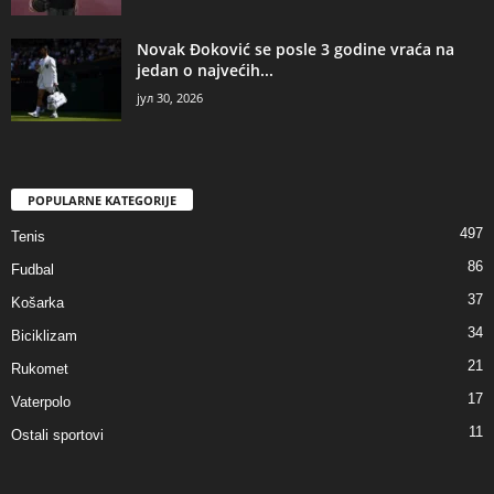
Novak Đoković se posle 3 godine vraća na
jedan o najvećih...
јул 30, 2026
POPULARNE KATEGORIJE
497
Tenis
86
Fudbal
37
Košarka
34
Biciklizam
21
Rukomet
17
Vaterpolo
11
Ostali sportovi