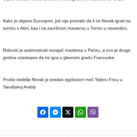
Kako je objavio Eurosport, još nije poznato da li će Novak igrati na
turniru u Atini, kao i na završnom mastersu u Torinu u novembru.
Đoković je sedmostruki osvajač mastersa u Parizu, a ovo je druga
godina uzastopno da ne igra u glavnom gradu Francuske.
Prošle nedelje Novak je predao egzbicioni meč Tejloru Fricu u
Saudijskoj Arabiji.