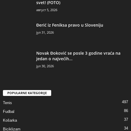
svet! (FOTO)
август 5, 2026
Đerić iz Feniksa pravo u Sloveniju
јул 31, 2026
Novak Đoković se posle 3 godine vraća na
jedan o najvećih...
јул 30, 2026
POPULARNE KATEGORIJE
497
Tenis
86
Fudbal
37
Košarka
34
Biciklizam