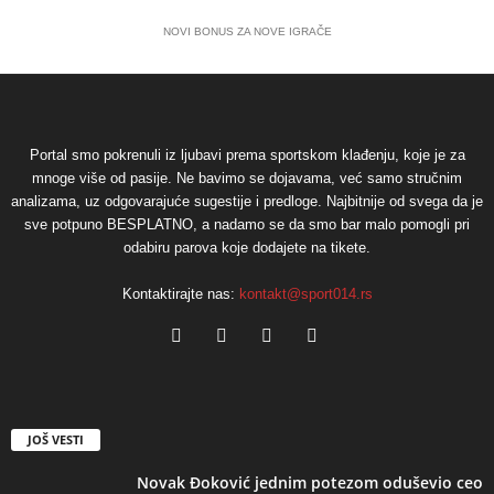
NOVI BONUS ZA NOVE IGRAČE
Portal smo pokrenuli iz ljubavi prema sportskom klađenju, koje je za
mnoge više od pasije. Ne bavimo se dojavama, već samo stručnim
analizama, uz odgovarajuće sugestije i predloge. Najbitnije od svega da je
sve potpuno BESPLATNO, a nadamo se da smo bar malo pomogli pri
odabiru parova koje dodajete na tikete.
Kontaktirajte nas:
kontakt@sport014.rs
JOŠ VESTI
Novak Đoković jednim potezom oduševio ceo