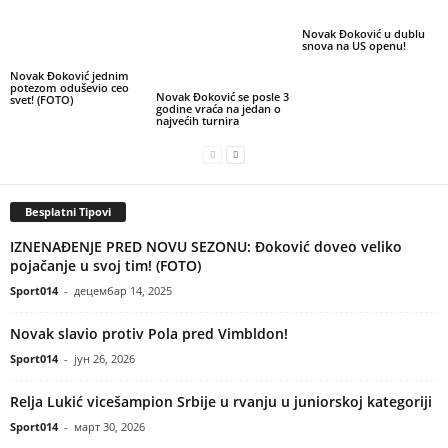
Novak Đoković u dublu
snova na US openu!
Novak Đoković jednim
potezom oduševio ceo
Novak Đoković se posle 3
svet! (FOTO)
godine vraća na jedan o
najvećih turnira
Besplatni Tipovi
IZNENAĐENJE PRED NOVU SEZONU: Đoković doveo veliko
pojačanje u svoj tim! (FOTO)
Sport014
-
децембар 14, 2025
Novak slavio protiv Pola pred Vimbldon!
Sport014
-
јун 26, 2026
Relja Lukić vicešampion Srbije u rvanju u juniorskoj kategoriji
Sport014
-
март 30, 2026