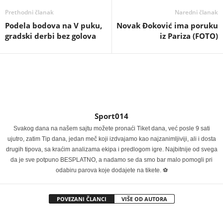
Prethodni članak
Naredni članak
Podela bodova na V puku,
Novak Đoković ima poruku
gradski derbi bez golova
iz Pariza (FOTO)
Sport014
Svakog dana na našem sajtu možete pronaći Tiket dana, već posle 9 sati
ujutro, zatim Tip dana, jedan meč koji izdvajamo kao najzanimljiviji, ali i dosta
drugih tipova, sa kraćim analizama ekipa i predlogom igre. Najbitnije od svega
da je sve potpuno BESPLATNO, a nadamo se da smo bar malo pomogli pri
odabiru parova koje dodajete na tikete. ⚽
POVEZANI ČLANCI
VIŠE OD AUTORA