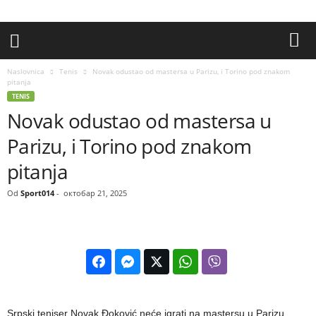
Naslovnica
Tenis
Novak odustao od mastersa u Parizu, i Torino pod znakom
pitanja
TENIS
Novak odustao od mastersa u
Parizu, i Torino pod znakom
pitanja
Od
Sport014
-
октобар 21, 2025
Srpski teniser Novak Đoković neće igrati na mastersu u Parizu.