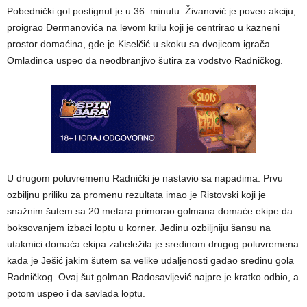
Pobednički gol postignut je u 36. minutu. Živanović je poveo akciju,
proigrao Đermanovića na levom krilu koji je centrirao u kazneni
prostor domaćina, gde je Kiselčić u skoku sa dvojicom igrača
Omladinca uspeo da neodbranjivo šutira za vođstvo Radničkog.
U drugom poluvremenu Radnički je nastavio sa napadima. Prvu
ozbiljnu priliku za promenu rezultata imao je Ristovski koji je
snažnim šutem sa 20 metara primorao golmana domaće ekipe da
boksovanjem izbaci loptu u korner. Jedinu ozbiljniju šansu na
utakmici domaća ekipa zabeležila je sredinom drugog poluvremena
kada je Ješić jakim šutem sa velike udaljenosti gađao sredinu gola
Radničkog. Ovaj šut golman Radosavljević najpre je kratko odbio, a
potom uspeo i da savlada loptu.