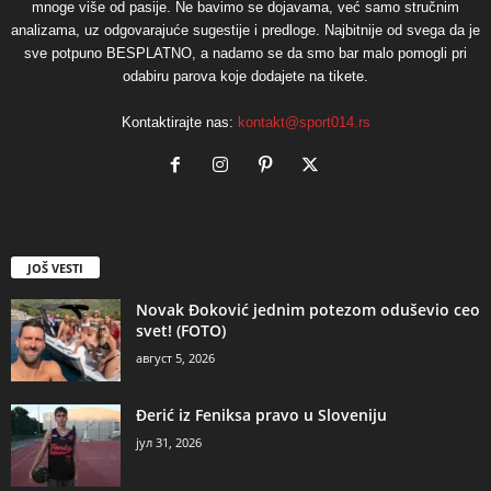
mnoge više od pasije. Ne bavimo se dojavama, već samo stručnim
analizama, uz odgovarajuće sugestije i predloge. Najbitnije od svega da je
sve potpuno BESPLATNO, a nadamo se da smo bar malo pomogli pri
odabiru parova koje dodajete na tikete.
Kontaktirajte nas:
kontakt@sport014.rs
JOŠ VESTI
Novak Đoković jednim potezom oduševio ceo
svet! (FOTO)
август 5, 2026
Đerić iz Feniksa pravo u Sloveniju
јул 31, 2026