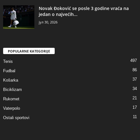
Novak Đoković se posle 3 godine vraća na
jedan o najvećih...
јул 30, 2026
POPULARNE KATEGORIJE
497
Tenis
86
Fudbal
37
Košarka
34
Biciklizam
21
Rukomet
17
Vaterpolo
11
Ostali sportovi