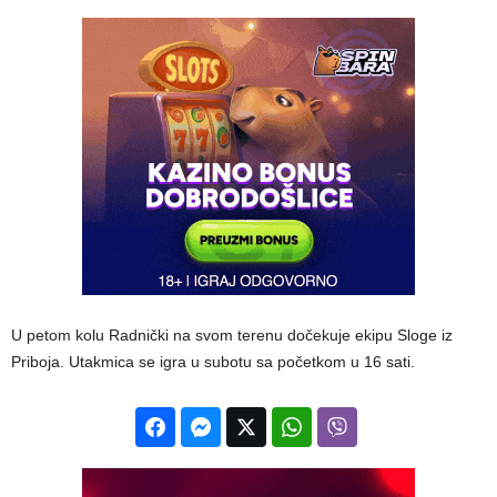
U petom kolu Radnički na svom terenu dočekuje ekipu Sloge iz
Priboja. Utakmica se igra u subotu sa početkom u 16 sati.