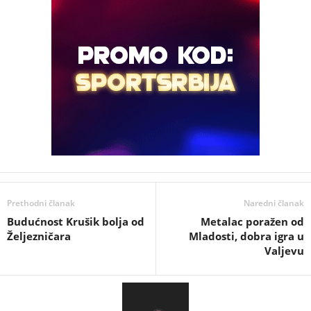
Prethodni članak
Naredni članak
Budućnost Krušik bolja od
Metalac poražen od
Željezničara
Mladosti, dobra igra u
Valjevu