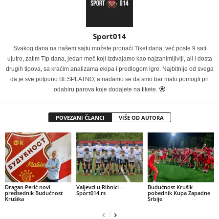
Sport014
Svakog dana na našem sajtu možete pronaći Tiket dana, već posle 9 sati
ujutro, zatim Tip dana, jedan meč koji izdvajamo kao najzanimljiviji, ali i dosta
drugih tipova, sa kraćim analizama ekipa i predlogom igre. Najbitnije od svega
da je sve potpuno BESPLATNO, a nadamo se da smo bar malo pomogli pri
odabiru parova koje dodajete na tikete.
POVEZANI ČLANCI
VIŠE OD AUTORA
Dragan Perić novi
Valjevci u Ribnici –
Budućnost Krušik
predsednik Budućnost
Sport014.rs
pobednik Kupa Zapadne
Krušika
Srbije