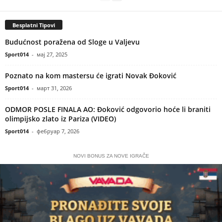
Besplatni Tipovi
Budućnost poražena od Sloge u Valjevu
Sport014
-
мај 27, 2025
Poznato na kom mastersu će igrati Novak Đoković
Sport014
-
март 31, 2026
ODMOR POSLE FINALA AO: Đoković odgovorio hoće li braniti
olimpijsko zlato iz Pariza (VIDEO)
Sport014
-
фебруар 7, 2026
NOVI BONUS ZA NOVE IGRAČE