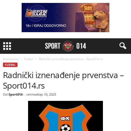
Naslovnica
Fudbal
Radnički iznenađenje prvenstva – Sport014.rs
FUDBAL
Radnički iznenađenje prvenstva –
Sport014.rs
Od
Sport014
-
септембар 10, 2025