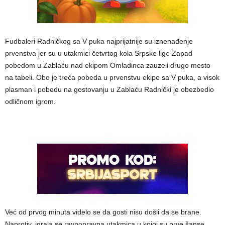
Fudbaleri Radničkog sa V puka najprijatnije su iznenađenje
prvenstva jer su u utakmici četvrtog kola Srpske lige Zapad
pobedom u Zablaću nad ekipom Omladinca zauzeli drugo mesto
na tabeli. Obo je treća pobeda u prvenstvu ekipe sa V puka, a visok
plasman i pobedu na gostovanju u Zablaću Radnički je obezbedio
odličnom igrom.
Već od prvog minuta videlo se da gosti nisu došli da se brane.
Naprotiv, igrala se ravnopravna utakmica u kojoj su prve šanse