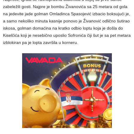
zabeležili gosti. Najpre je bombu Živanovića sa 25 metara od gola
na jedevite jade golman Omladinca Spasojević izbacio boksujući je,
a samo nekoliko minuta kasnije ponovo je Živanović odlično šutirao
iskosa, golman domaćina na kratko odbio loptu koja je došla do
Kiselčića koji je nesebično uposlio Sofronića čiji šut je sa pet metara
izblokiran pa je lopta završila u korneru.