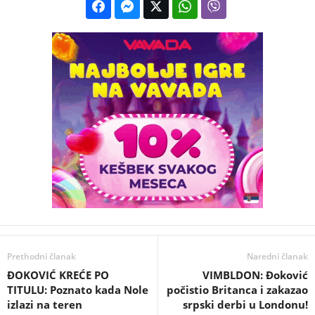
Prethodni članak
Naredni članak
ĐOKOVIĆ KREĆE PO
VIMBLDON: Đoković
TITULU: Poznato kada Nole
počistio Britanca i zakazao
izlazi na teren
srpski derbi u Londonu!