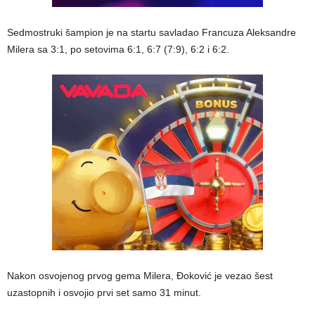
Sedmostruki šampion je na startu savladao Francuza Aleksandre
Milera sa 3:1, po setovima 6:1, 6:7 (7:9), 6:2 i 6:2.
Nakon osvojenog prvog gema Milera, Đoković je vezao šest
uzastopnih i osvojio prvi set samo 31 minut.