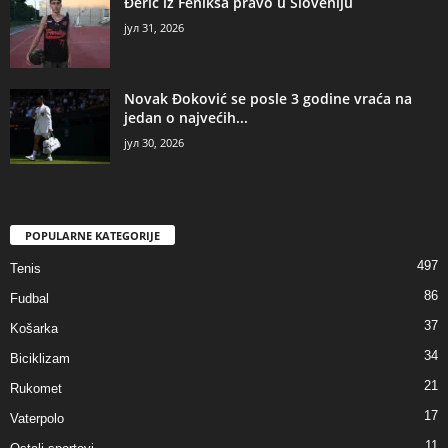
Đerić iz Feniksa pravo u Sloveniju
јул 31, 2026
Novak Đoković se posle 3 godine vraća na
jedan o najvećih...
јул 30, 2026
POPULARNE KATEGORIJE
497
Tenis
86
Fudbal
37
Košarka
34
Biciklizam
21
Rukomet
17
Vaterpolo
11