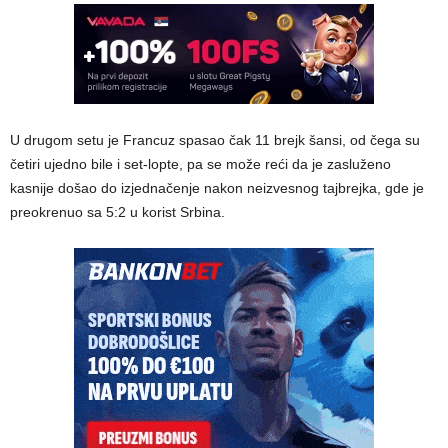
U drugom setu je Francuz spasao čak 11 brejk šansi, od čega su
četiri ujedno bile i set-lopte, pa se može reći da je zasluženo
kasnije došao do izjednačenje nakon neizvesnog tajbrejka, gde je
preokrenuo sa 5:2 u korist Srbina.