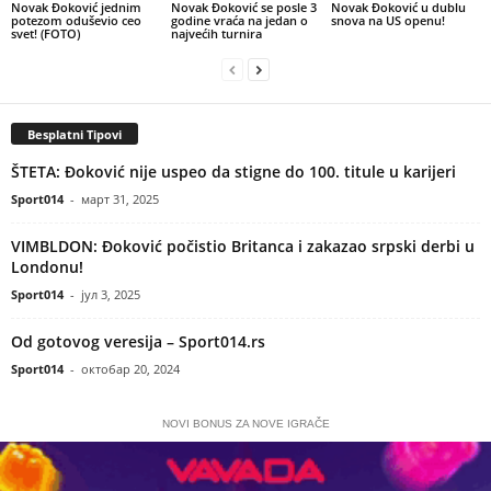
Novak Đoković jednim
Novak Đoković se posle 3
Novak Đoković u dublu
potezom oduševio ceo
godine vraća na jedan o
snova na US openu!
svet! (FOTO)
najvećih turnira
Besplatni Tipovi
ŠTETA: Đoković nije uspeo da stigne do 100. titule u karijeri
Sport014
-
март 31, 2025
VIMBLDON: Đoković počistio Britanca i zakazao srpski derbi u
Londonu!
Sport014
-
јул 3, 2025
Od gotovog veresija – Sport014.rs
Sport014
-
октобар 20, 2024
NOVI BONUS ZA NOVE IGRAČE