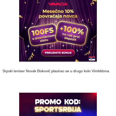
Srpski teniser Novak Đoković plasirao se u drugo kolo Vimbldona.