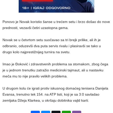
Ponovo je Novak koristio šanse u trećem setu i brzo došao do nove
prednosti, vezavši četiri uzastopna gema.
Novak se u četvrtom setu suočavao sa tri brejk prilike, ali ih je
odbranio, oduzevši dva puta servis rivalu i plasiravši se tako u
drugo kolo najprestižnijeg turnira na svetu.
Imao je Đoković i zdravstvenih problema sa stomakom, zbog čega
je u jednom trenutku zatražio medicinski tajmaut, ali u nastavku
meča mu to nije pravilo velikih problema.
U drugom kolu će igrati protiv iskusnog domaćeg tenisera Danijela
Evansa, trenutno tek 154. na ATP listi, koji je sa 3:0 savladao
zemljaka Džeja Klarkea, u okršaju dobitnika vajld karti.