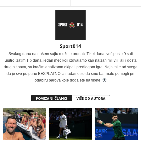
Sport014
Svakog dana na našem sajtu možete pronaći Tiket dana, već posle 9 sati
ujutro, zatim Tip dana, jedan meč koji izdvajamo kao najzanimljiviji, ali i dosta
drugih tipova, sa kraćim analizama ekipa i predlogom igre. Najbitnije od svega
da je sve potpuno BESPLATNO, a nadamo se da smo bar malo pomogli pri
odabiru parova koje dodajete na tikete.
POVEZANI ČLANCI
VIŠE OD AUTORA