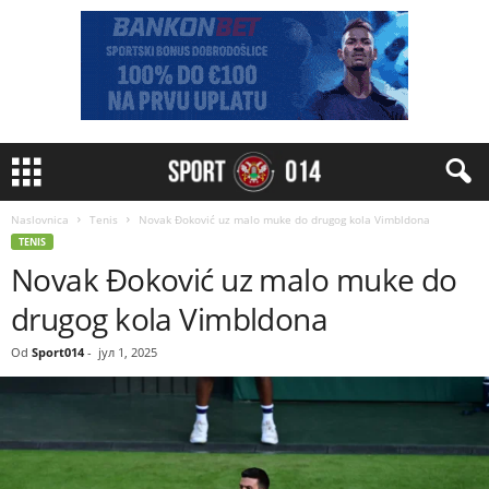
Naslovnica
Tenis
Novak Đoković uz malo muke do drugog kola Vimbldona
TENIS
Novak Đoković uz malo muke do
drugog kola Vimbldona
Od
Sport014
-
јул 1, 2025