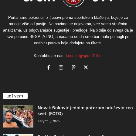
Portal smo pokrenuli iz ljubavi prema sportskom klađenju, koje je za
mnoge više od pasije. Ne bavimo se dojavama, već samo stručnim
analizama, uz odgovarajuće sugestije i predloge. Najbitnije od svega da je
sve potpuno BESPLATNO, a nadamo se da smo bar malo pomogli pri
odabiru parova koje dodajete na tikete.
Kontaktirajte nas:
kontakt@sport014.rs
JOŠ VESTI
Novak Đoković jednim potezom oduševio ceo
svet! (FOTO)
август 5, 2026