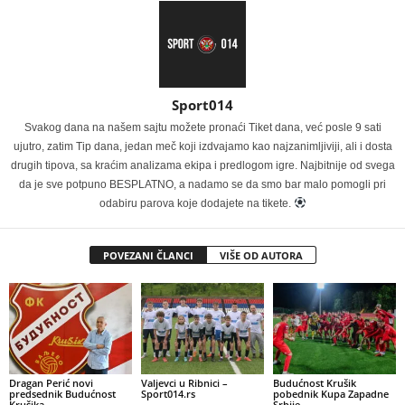
Sport014
Svakog dana na našem sajtu možete pronaći Tiket dana, već posle 9 sati
ujutro, zatim Tip dana, jedan meč koji izdvajamo kao najzanimljiviji, ali i dosta
drugih tipova, sa kraćim analizama ekipa i predlogom igre. Najbitnije od svega
da je sve potpuno BESPLATNO, a nadamo se da smo bar malo pomogli pri
odabiru parova koje dodajete na tikete.
POVEZANI ČLANCI
VIŠE OD AUTORA
Dragan Perić novi
Valjevci u Ribnici –
Budućnost Krušik
predsednik Budućnost
Sport014.rs
pobednik Kupa Zapadne
Krušika
Srbije