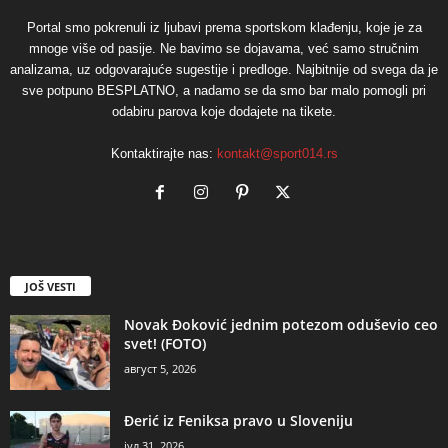
Portal smo pokrenuli iz ljubavi prema sportskom klađenju, koje je za
mnoge više od pasije. Ne bavimo se dojavama, već samo stručnim
analizama, uz odgovarajuće sugestije i predloge. Najbitnije od svega da je
sve potpuno BESPLATNO, a nadamo se da smo bar malo pomogli pri
odabiru parova koje dodajete na tikete.
Kontaktirajte nas:
kontakt@sport014.rs
JOŠ VESTI
Novak Đoković jednim potezom oduševio ceo
svet! (FOTO)
август 5, 2026
Đerić iz Feniksa pravo u Sloveniju
јул 31, 2026