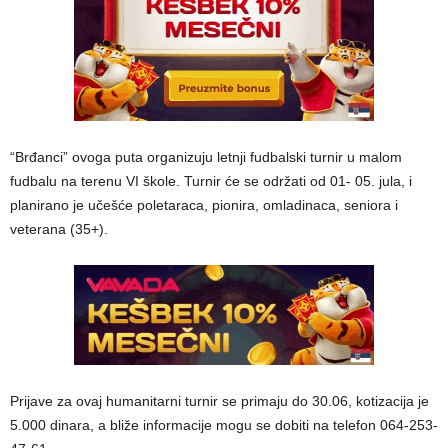
“Brđanci” ovoga puta organizuju letnji fudbalski turnir u malom
fudbalu na terenu VI škole. Turnir će se održati od 01- 05. jula, i
planirano je učešće poletaraca, pionira, omladinaca, seniora i
veterana (35+).
Prijave za ovaj humanitarni turnir se primaju do 30.06, kotizacija je
5.000 dinara, a bliže informacije mogu se dobiti na telefon 064-253-