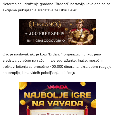
Neformalno udruženje građana “Brđanci” nastavlja i ove godine sa
akcijama prikupljanja sredstava za Iskru Lekić.
Ovo je nastavak akcije koju “Brđanci” organizuju i prikupljena
sredstva uplaćuju na račun male sugrađanke. Inače, mesečni
troškovi lečenja su prosečno 400.000 dinara, a Iskra dobro reaguje
na terapije, i ima vidnih poboljšanja u lečenju.