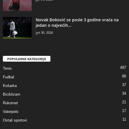
Novak Đoković se posle 3 godine vraća na
jedan o najvećih...
јул 30, 2026
POPULARNE KATEGORIJE
497
Tenis
86
Fudbal
37
Košarka
34
Biciklizam
21
Rukomet
17
Vaterpolo
11
Ostali sportovi