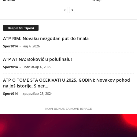
Besplatni Tipovi
ATP RIM: Novaku nezgodan put do finala
Sport014
-
мај 4, 2026
ATP ATINA: Đoković u polufinalu!
Sport014
-
новембар 6, 2025
ATP O TOME ŠTA OČEKIVATI U 2025. GODINI: Novakov pohod
na još istorije, Siner...
Sport014
-
децембар 23, 2024
NOVI BONUS ZA NOVE IGRAČE