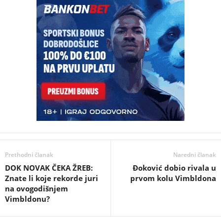
Prethodni članak
Naredni članak
DOK NOVAK ČEKA ŽREB:
Đoković dobio rivala u
Znate li koje rekorde juri
prvom kolu Vimbldona
na ovogodišnjem
Vimbldonu?