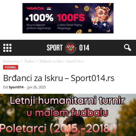
Naslovnica
Fudbal
Brđanci za Iskru – Sport014.rs
FUDBAL
Brđanci za Iskru – Sport014.rs
Od
Sport014
-
јун 26, 2025