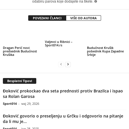
odabiru parova koje dodajete na tikete. ⚽
POVEZANI ČLANCI
VIŠE OD AUTORA
Valjevci u Ribnici –
Sport014.rs
Dragan Perić novi
Budućnost Krušik
predsednik Budućnost
pobednik Kupa Zapadne
Krušika
Srbije
Besplatni Tipovi
Đoković prokockao dva seta prednosti protiv Brazilca i ispao
sa Rolan Garosa
Sport014
-
мај 29, 2026
Đoković govorio o preseljenju u Grčku i odgovorio na pitanje
da li mu je...
Sport014
-
јун 28, 2025