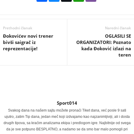
Prethodni članak
Naredni članak
Đokovićev novi trener
OGLASILI SE
bivši saigrač iz
ORGANIZATORI: Poznato
reprezentacije!
kada Đoković izlazi na
teren
Sport014
Svakog dana na našem sajtu možete pronaći Tiket dana, već posle 9 sati
ujutro, zatim Tip dana, jedan meč koji izdvajamo kao najzanimljiviji, ali i dosta
drugih tipova, sa kraćim analizama ekipa i predlogom igre. Najbitnije od svega
da je sve potpuno BESPLATNO, a nadamo se da smo bar malo pomogli pri