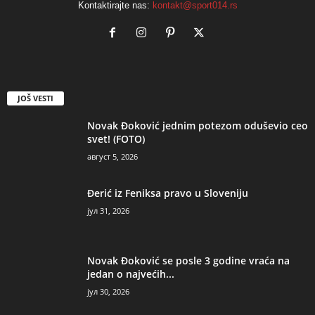
Kontaktirajte nas:
kontakt@sport014.rs
JOŠ VESTI
Novak Đoković jednim potezom oduševio ceo
svet! (FOTO)
август 5, 2026
Đerić iz Feniksa pravo u Sloveniju
јул 31, 2026
Novak Đoković se posle 3 godine vraća na
jedan o najvećih...
јул 30, 2026