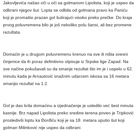
Jakovljevića našao oči u oči sa golmanom Lipolista, koji je uspeo da
odbrani njegov šut. Lopta se odbila od golmana pravo ka Paniću
koji je promašio prazan gol šutirajući visoko preko prečke. Do kraja
prvog poluvremena bilo je još nekoliko polu šansi, ali bez promene
rezultata.
Domaćin je u drugom poluvremenu krenuo na sve ili ništa svesni
činjenice da ih poraz definitivno otpisuje iz Srpske lige Zapad. Na
sve načine pokušavali su da smanje rezultat što im je i uspelo u 62.
minutu kada je Arnautović snažnim udarcem iskosa sa 16 metara
smanjio rezultat na 1:2.
Gol je dao krila domaćinu a izjednačenje je usledilo već šest minuta
kasnije. Brz napad Lipolista preko sredine terena poveo je Tripković
prosledivši loptu ka Đorđiću koji je sa 18. metara uputio šut koji
golman Milinković nije uspeo da odbrani.