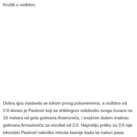
Krušik u vođstvo.
Dobra igra nastavila se tokom prvog poluvremena, a vođstvo od
2:0 doneo je Pavlović koji se driblingom oslobodio svoga čuvara na
16 metara od gola golmana Arsenovića, i snažnim šutem matirao
golmana Arnautovića za rezultat od 2:0. Najzreliju priliku za 3:0 nije
iskoristio Pavlović nekoliko minuta kasnije kada se nakon pasa