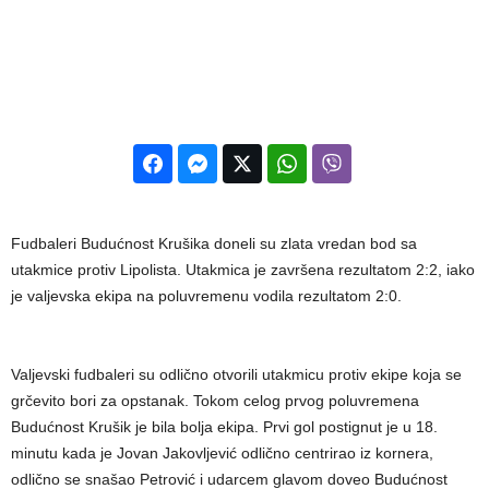
Fudbaleri Budućnost Krušika doneli su zlata vredan bod sa
utakmice protiv Lipolista. Utakmica je završena rezultatom 2:2, iako
je valjevska ekipa na poluvremenu vodila rezultatom 2:0.
Valjevski fudbaleri su odlično otvorili utakmicu protiv ekipe koja se
grčevito bori za opstanak. Tokom celog prvog poluvremena
Budućnost Krušik je bila bolja ekipa. Prvi gol postignut je u 18.
minutu kada je Jovan Jakovljević odlično centrirao iz kornera,
odlično se snašao Petrović i udarcem glavom doveo Budućnost