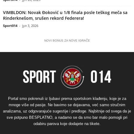
VIMBLDON: Novak Đoković u 1/8 finala posle teškog meča sa
Rinderknešom, srušen rekord Federera!
Sport014
-
јул 3, 2026
NOVI BONUS ZA NOVE IGRAČE
Portal smo pokrenuli iz ljubavi prema sportskom klađenju, koje je za
mnoge više od pasije. Ne bavimo se dojavama, već samo stručnim
analizama, uz odgovarajuće sugestije i predloge. Najbitnije od svega da je
sve potpuno BESPLATNO, a nadamo se da smo bar malo pomogli pri
odabiru parova koje dodajete na tikete.