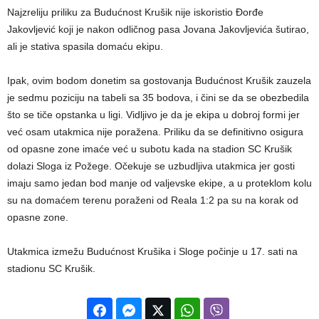
Najzreliju priliku za Budućnost Krušik nije iskoristio Đorđe
Jakovljević koji je nakon odličnog pasa Jovana Jakovljevića šutirao,
ali je stativa spasila domaću ekipu.
Ipak, ovim bodom donetim sa gostovanja Budućnost Krušik zauzela
je sedmu poziciju na tabeli sa 35 bodova, i čini se da se obezbedila
što se tiče opstanka u ligi. Vidljivo je da je ekipa u dobroj formi jer
već osam utakmica nije poražena. Priliku da se definitivno osigura
od opasne zone imaće već u subotu kada na stadion SC Krušik
dolazi Sloga iz Požege. Očekuje se uzbudljiva utakmica jer gosti
imaju samo jedan bod manje od valjevske ekipe, a u proteklom kolu
su na domaćem terenu poraženi od Reala 1:2 pa su na korak od
opasne zone.
Utakmica izmežu Budućnost Krušika i Sloge počinje u 17. sati na
stadionu SC Krušik.