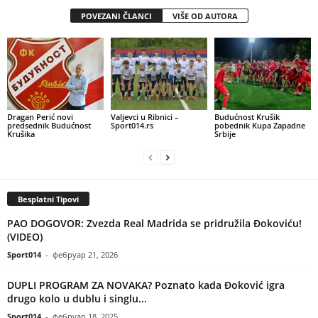
POVEZANI ČLANCI
VIŠE OD AUTORA
Dragan Perić novi
Valjevci u Ribnici –
Budućnost Krušik
predsednik Budućnost
Sport014.rs
pobednik Kupa Zapadne
Krušika
Srbije
Besplatni Tipovi
PAO DOGOVOR: Zvezda Real Madrida se pridružila Đokoviću!
(VIDEO)
Sport014
-
фебруар 21, 2026
DUPLI PROGRAM ZA NOVAKA? Poznato kada Đoković igra
drugo kolo u dublu i singlu...
Sport014
-
фебруар 18, 2025