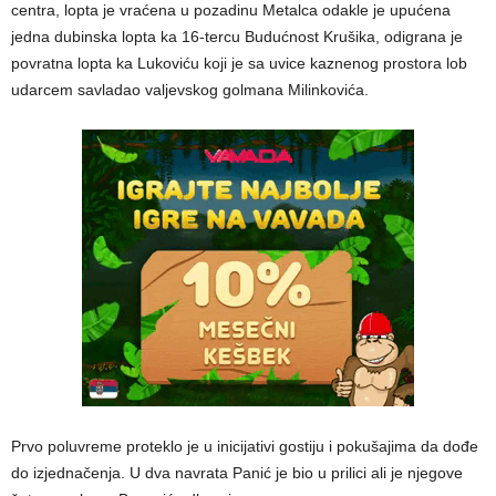
centra, lopta je vraćena u pozadinu Metalca odakle je upućena
jedna dubinska lopta ka 16-tercu Budućnost Krušika, odigrana je
povratna lopta ka Lukoviću koji je sa uvice kaznenog prostora lob
udarcem savladao valjevskog golmana Milinkovića.
Prvo poluvreme proteklo je u inicijativi gostiju i pokušajima da dođe
do izjednačenja. U dva navrata Panić je bio u prilici ali je njegove