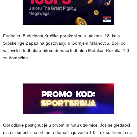
Fudbaleri Budućnost Krušika poraženi su u utakmici 18. kola
Srpske lige Zapad na gostovanju u Gornjem Milanovcu. Bolji od
valjevskih fudbalera bili su domaći fudbaleri Metalca. Rezultat 1:0
za domaćina.
Gol odluke postignut je u prvom minutu utakmice. Još se gledaoci
nisu ni smestili na tribine a domaćin je vodio 1:0. Tek se krenulo sa