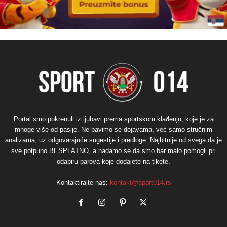
Portal smo pokrenuli iz ljubavi prema sportskom klađenju, koje je za
mnoge više od pasije. Ne bavimo se dojavama, već samo stručnim
analizama, uz odgovarajuće sugestije i predloge. Najbitnije od svega da je
sve potpuno BESPLATNO, a nadamo se da smo bar malo pomogli pri
odabiru parova koje dodajete na tikete.
Kontaktirajte nas:
kontakt@sport014.rs