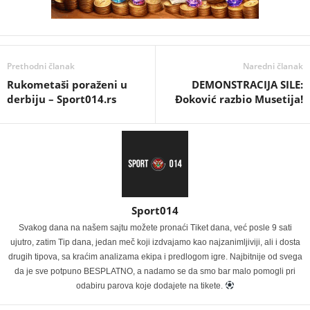
Prethodni članak
Naredni članak
Rukometaši poraženi u
DEMONSTRACIJA SILE:
derbiju – Sport014.rs
Đoković razbio Musetija!
Sport014
Svakog dana na našem sajtu možete pronaći Tiket dana, već posle 9 sati
ujutro, zatim Tip dana, jedan meč koji izdvajamo kao najzanimljiviji, ali i dosta
drugih tipova, sa kraćim analizama ekipa i predlogom igre. Najbitnije od svega
da je sve potpuno BESPLATNO, a nadamo se da smo bar malo pomogli pri
odabiru parova koje dodajete na tikete.