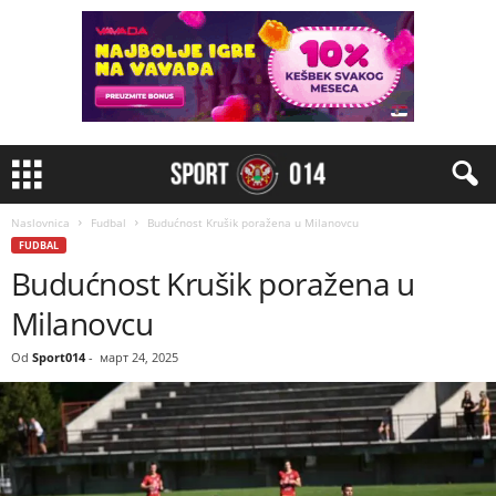
Naslovnica
Fudbal
Budućnost Krušik poražena u Milanovcu
FUDBAL
Budućnost Krušik poražena u
Milanovcu
Od
Sport014
-
март 24, 2025