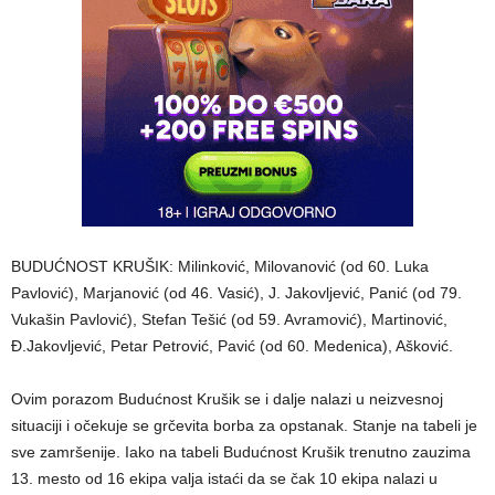
BUDUĆNOST KRUŠIK: Milinković, Milovanović (od 60. Luka
Pavlović), Marjanović (od 46. Vasić), J. Jakovljević, Panić (od 79.
Vukašin Pavlović), Stefan Tešić (od 59. Avramović), Martinović,
Đ.Jakovljević, Petar Petrović, Pavić (od 60. Medenica), Ašković.
Ovim porazom Budućnost Krušik se i dalje nalazi u neizvesnoj
situaciji i očekuje se grčevita borba za opstanak. Stanje na tabeli je
sve zamršenije. Iako na tabeli Budućnost Krušik trenutno zauzima
13. mesto od 16 ekipa valja istaći da se čak 10 ekipa nalazi u