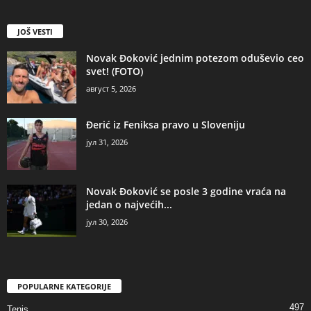
JOŠ VESTI
Novak Đoković jednim potezom oduševio ceo
svet! (FOTO)
август 5, 2026
Đerić iz Feniksa pravo u Sloveniju
јул 31, 2026
Novak Đoković se posle 3 godine vraća na
jedan o najvećih...
јул 30, 2026
POPULARNE KATEGORIJE
497
Tenis