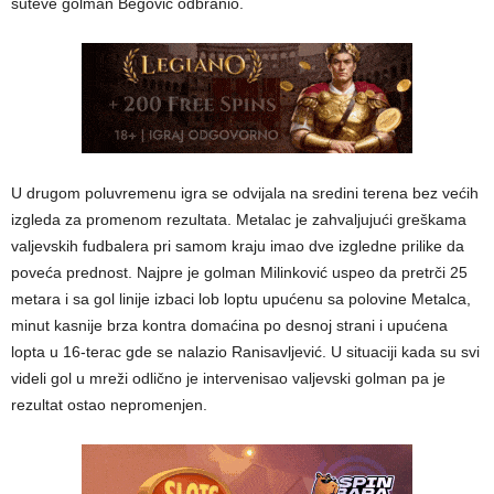
šuteve golman Begović odbranio.
U drugom poluvremenu igra se odvijala na sredini terena bez većih
izgleda za promenom rezultata. Metalac je zahvaljujući greškama
valjevskih fudbalera pri samom kraju imao dve izgledne prilike da
poveća prednost. Najpre je golman Milinković uspeo da pretrči 25
metara i sa gol linije izbaci lob loptu upućenu sa polovine Metalca,
minut kasnije brza kontra domaćina po desnoj strani i upućena
lopta u 16-terac gde se nalazio Ranisavljević. U situaciji kada su svi
videli gol u mreži odlično je intervenisao valjevski golman pa je
rezultat ostao nepromenjen.