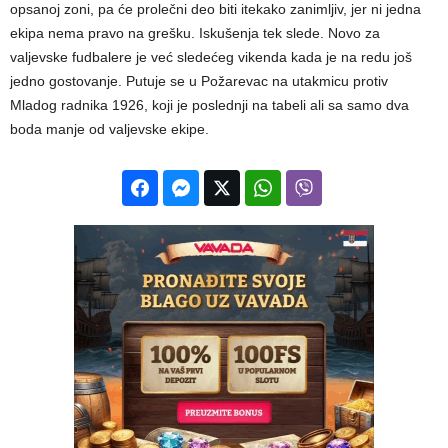
opsanoj zoni, pa će prolečni deo biti itekako zanimljiv, jer ni jedna
ekipa nema pravo na grešku. Iskušenja tek slede. Novo za
valjevske fudbalere je već sledećeg vikenda kada je na redu još
jedno gostovanje. Putuje se u Požarevac na utakmicu protiv
Mladog radnika 1926, koji je poslednji na tabeli ali sa samo dva
boda manje od valjevske ekipe.