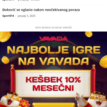
Đoković se oglasio nakon neočekivanog poraza
Sport014
-
јануар 3, 2025
NOVI BONUS ZA NOVE IGRAČE