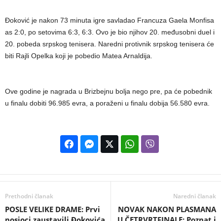
Đoković je nakon 73 minuta igre savladao Francuza Gaela Monfisa
as 2:0, po setovima 6:3, 6:3. Ovo je bio njihov 20. međusobni duel i
20. pobeda srpskog tenisera. Naredni protivnik srpskog tenisera će
biti Rajli Opelka koji je pobedio Matea Arnaldija.
Ove godine je nagrada u Brizbejnu bolja nego pre, pa će pobednik
u finalu dobiti 96.985 evra, a poraženi u finalu dobija 56.580 evra.
Prethodni članak
Naredni članak
POSLE VELIKE DRAME: Prvi
NOVAK NAKON PLASMANA
nosioci zaustavili Đokovića
U ČETRVRTFINALE: Poznat i