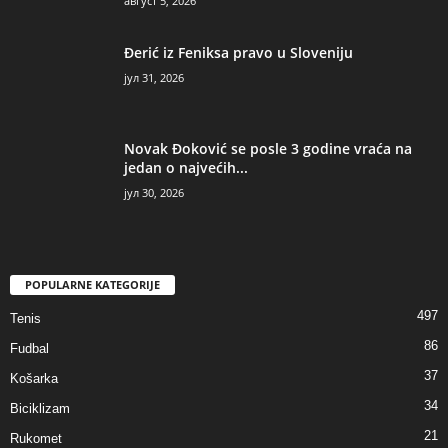
август 5, 2026
Đerić iz Feniksa pravo u Sloveniju
јул 31, 2026
Novak Đoković se posle 3 godine vraća na
jedan o najvećih...
јул 30, 2026
POPULARNE KATEGORIJE
497
Tenis
86
Fudbal
37
Košarka
34
Biciklizam
21
Rukomet