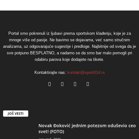
Portal smo pokrenuli iz ljubavi prema sportskom klađenju, koje je za
mnoge više od pasije. Ne bavimo se dojavama, već samo stručnim
analizama, uz odgovarajuće sugestije i predloge. Najbitnije od svega da je
sve potpuno BESPLATNO, a nadamo se da smo bar malo pomogli pri
odabiru parova koje dodajete na tikete.
Kontaktirajte nas:
kontakt@sport014.rs
JOŠ VESTI
Novak Đoković jednim potezom oduševio ceo
svet! (FOTO)