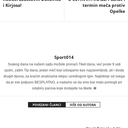
i Kirjosa!
termin meča protiv
Opelke
Sport014
Svakog dana na našem sajtu možete pronaći Tiket dana, već posle 9 sati
ujutro, zatim Tip dana, jedan meč koji izdvajamo kao najzanimljiviji, ali i dosta
drugih tipova, sa kraćim analizama ekipa i predlogom igre. Najbitnije od svega
da je sve potpuno BESPLATNO, a nadamo se da smo bar malo pomogli pri
odabiru parova koje dodajete na tikete. ⚽
POVEZANI ČLANCI
VIŠE OD AUTORA