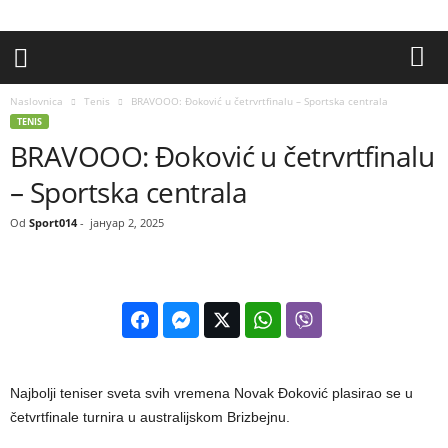
Naslovnica
Tenis
BRAVOOO: Đoković u četrvrtfinalu – Sportska centrala
TENIS
BRAVOOO: Đoković u četrvrtfinalu
– Sportska centrala
Od
Sport014
-
јануар 2, 2025
Najbolji teniser sveta svih vremena Novak Đoković plasirao se u
četvrtfinale turnira u australijskom Brizbejnu.