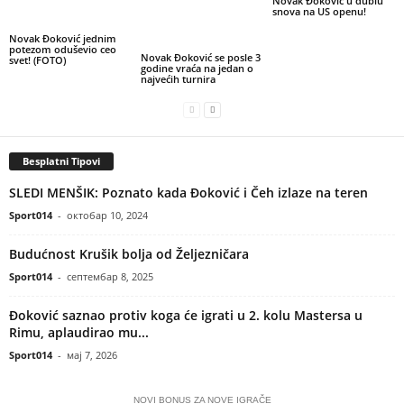
Novak Đoković u dublu
snova na US openu!
Novak Đoković jednim
potezom oduševio ceo
Novak Đoković se posle 3
svet! (FOTO)
godine vraća na jedan o
najvećih turnira
Besplatni Tipovi
SLEDI MENŠIK: Poznato kada Đoković i Čeh izlaze na teren
Sport014
-
октобар 10, 2024
Budućnost Krušik bolja od Željezničara
Sport014
-
септембар 8, 2025
Đoković saznao protiv koga će igrati u 2. kolu Mastersa u
Rimu, aplaudirao mu...
Sport014
-
мај 7, 2026
NOVI BONUS ZA NOVE IGRAČE