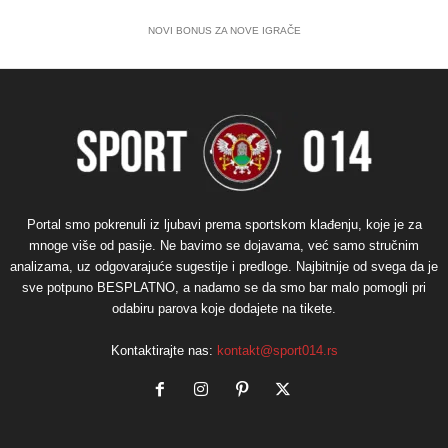
NOVI BONUS ZA NOVE IGRAČE
Portal smo pokrenuli iz ljubavi prema sportskom klađenju, koje je za
mnoge više od pasije. Ne bavimo se dojavama, već samo stručnim
analizama, uz odgovarajuće sugestije i predloge. Najbitnije od svega da je
sve potpuno BESPLATNO, a nadamo se da smo bar malo pomogli pri
odabiru parova koje dodajete na tikete.
Kontaktirajte nas:
kontakt@sport014.rs