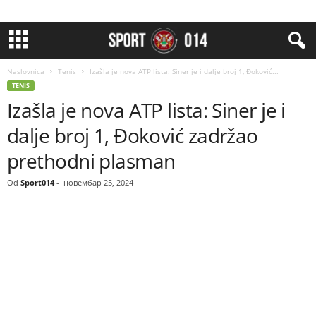
Naslovnica
Tenis
Izašla je nova ATP lista: Siner je i dalje broj 1, Đoković...
TENIS
Izašla je nova ATP lista: Siner je i
dalje broj 1, Đoković zadržao
prethodni plasman
Od
Sport014
-
новембар 25, 2024