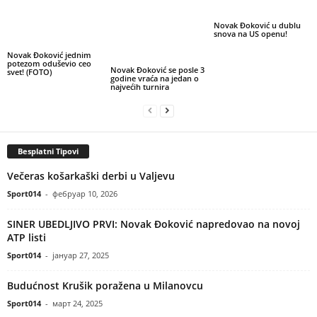
Novak Đoković u dublu
snova na US openu!
Novak Đoković jednim
potezom oduševio ceo
Novak Đoković se posle 3
svet! (FOTO)
godine vraća na jedan o
najvećih turnira
Besplatni Tipovi
Večeras košarkaški derbi u Valjevu
Sport014
-
фебруар 10, 2026
SINER UBEDLJIVO PRVI: Novak Đoković napredovao na novoj
ATP listi
Sport014
-
јануар 27, 2025
Budućnost Krušik poražena u Milanovcu
Sport014
-
март 24, 2025