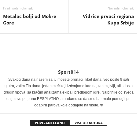
Prethodni članak
Naredni članak
Metalac bolji od Mokre
Vidrice prvaci regiona
Gore
Kupa Srbije
Sport014
Svakog dana na našem sajtu možete pronaći Tiket dana, već posle 9 sati
ujutro, zatim Tip dana, jedan meč koji izdvajamo kao najzanimljiviji, ali i dosta
drugih tipova, sa kraćim analizama ekipa i predlogom igre. Najbitnije od svega
da je sve potpuno BESPLATNO, a nadamo se da smo bar malo pomogli pri
odabiru parova koje dodajete na tikete. ⚽
POVEZANI ČLANCI
VIŠE OD AUTORA