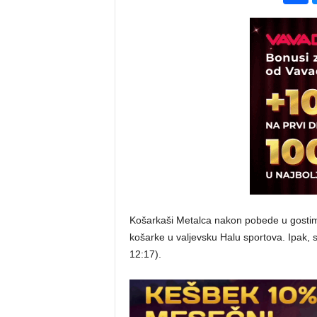
Košarkaši Metalca nakon pobede u gostima p
košarke u valjevsku Halu sportova. Ipak, s
12:17).