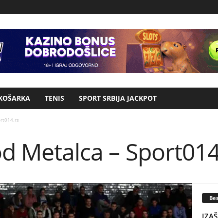
KOŠARKA
TENIS
SPORT SRBIJA JACKPOT
rt014.rs
od Metalca – Sport014
Bes
IZAŠ