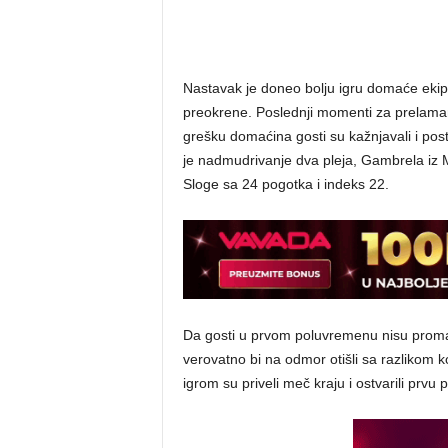
Nastavak je doneo bolju igru domaće ekipe
preokrene. Poslednji momenti za prelamanj
grešku domaćina gosti su kažnjavali i po
je nadmudrivanje dva pleja, Gambrela iz M
Sloge sa 24 pogotka i indeks 22.
Da gosti u prvom poluvremenu nisu promaši
verovatno bi na odmor otišli sa razlikom
igrom su priveli meč kraju i ostvarili prvu