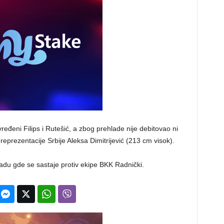
ređeni Filips i Rutešić, a zbog prehlade nije debitovao ni
eprezentacije Srbije Aleksa Dimitrijević (213 cm visok).
du gde se sastaje protiv ekipe BKK Radnički.