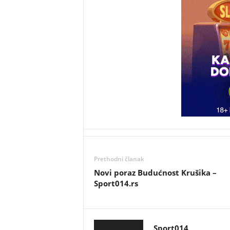
Prethodni članak
Novi poraz Budućnost Krušika –
Sport014.rs
Sport014