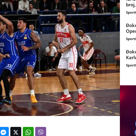
broj
Sport
Đoko
Ope
Sport
Đoko
Karl
Sport