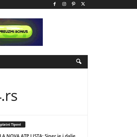
.rs
platni Tipovi
LA NOVA ATP LISTA: Siner je i dalje