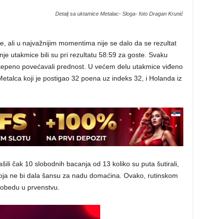
Detalj sa uktamice Metalac- Sloga- foto Dragan Krunić
, ali u najvažnijim momentima nije se dalo da se rezultat
e utakmice bili su pri rezultatu 58:59 za goste. Svaku
stepeno povećavali prednost. U većem delu utakmice viđeno
etalca koji je postigao 32 poena uz indeks 32, i Holanda iz
li čak 10 slobodnih bacanja od 13 koliko su puta šutirali,
 koja ne bi dala šansu za nadu domaćina. Ovako, rutinskom
 pobedu u prvenstvu.