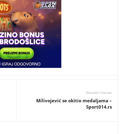
Naredni članak
Milivojević se okitio medaljama –
Sport014.rs