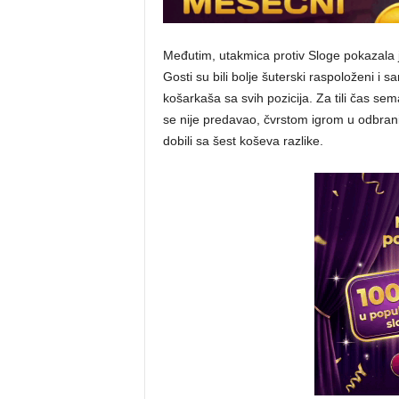
Međutim, utakmica protiv Sloge pokazala j
Gosti su bili bolje šuterski raspoloženi i 
košarkaša sa svih pozicija. Za tili čas se
se nije predavao, čvrstom igrom u odbrani 
dobili sa šest koševa razlike.