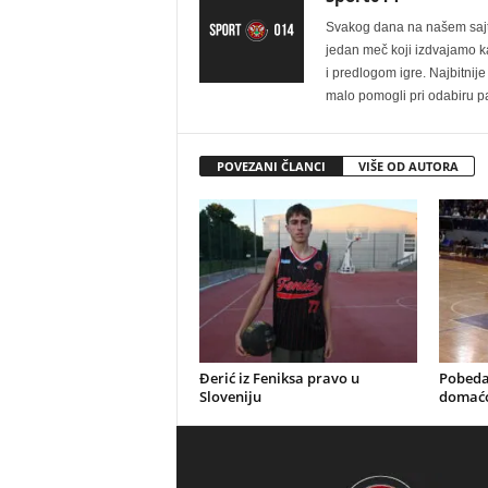
Svakog dana na našem sajtu 
jedan meč koji izdvajamo kao
i predlogom igre. Najbitn
malo pomogli pri odabiru pa
POVEZANI ČLANCI
VIŠE OD AUTORA
Đerić iz Feniksa pravo u
Pobeda
Sloveniju
domać