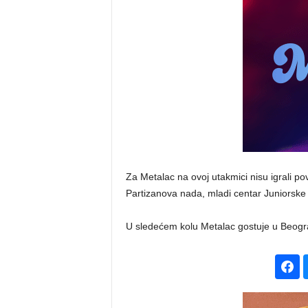
Za Metalac na ovoj utakmici nisu igrali pov
Partizanova nada, mladi centar Juniorske r
U sledećem kolu Metalac gostuje u Beogra