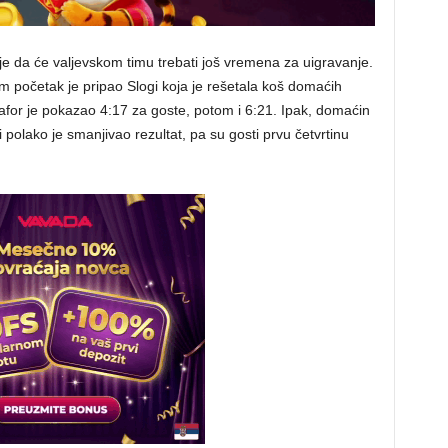
e da će valjevskom timu trebati još vremena za uigravanje.
sam početak je pripao Slogi koja je rešetala koš domaćih
mafor je pokazao 4:17 za goste, potom i 6:21. Ipak, domaćin
polako je smanjivao rezultat, pa su gosti prvu četvrtinu