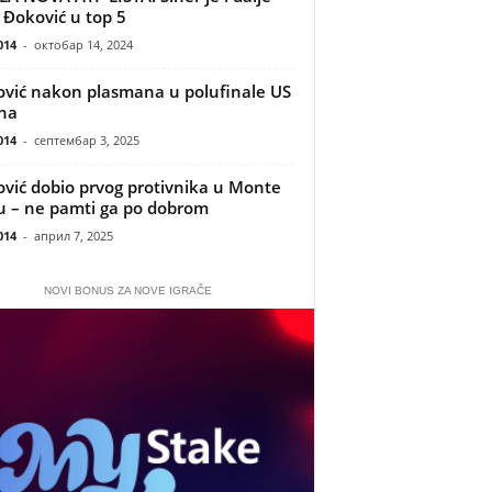
, Đoković u top 5
014
-
октобар 14, 2024
vić nakon plasmana u polufinale US
na
014
-
септембар 3, 2025
vić dobio prvog protivnika u Monte
u – ne pamti ga po dobrom
014
-
април 7, 2025
NOVI BONUS ZA NOVE IGRAČE