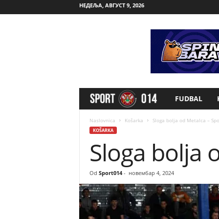
НЕДЕЉА, АВГУСТ 9, 2026
FUDBAL
S
p
Naslovnica
Košarka
Sloga bolja od Metalca – Spo
KOŠARKA
Sloga bolja 
o
r
Od
Sport014
-
новембар 4, 2024
t
0