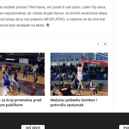
možete pronaći Tiket dana, već posle 9 sati ujutro, zatim Tip dana,
 najzanimljiviji, ali i dosta drugih tipova, sa kraćim analizama ekipa
ije od svega da je sve potpuno BESPLATNO, a nadamo se da smo bar
rova koje dodajete na tikete.
 za kraj prvenstva pred
Metalac pobedio Sombor i
om publikom
potvrdio opstanak
JOŠ VESTI
PO