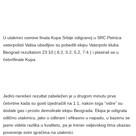
U utakmici osmine finala Kupa Srbije odigranoj u SRC Petnica
vaterpolisti Valisa ubedljivo su pobedili ekipu Vaterpolo kluba
Beograd rezultatom 23:10 ( 6:2, 5:2, 5:2, 7:4 ) i plasirali se u
četvrtfinale Kupa.
Jedini nerešen rezultat zabeležen je u drugom minutu prve
četvrtine kada su gosti izjednačili na 1:1, nakon toga “vidre” su
dodale gas i prosto demolirale ekipu Beograda. Ekipa je odigrala
odlično utakmicu, jako u odbrani i efikasno u napadu, u bazenu se
jasno videla razlika u kvalitetu, pa je trener valjevskog tima ukazao
poverenje svim igračima na utakmici.