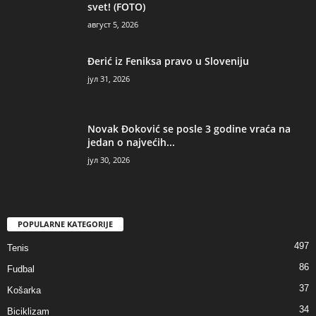
svet! (FOTO)
август 5, 2026
Đerić iz Feniksa pravo u Sloveniju
јул 31, 2026
Novak Đoković se posle 3 godine vraća na
jedan o najvećih...
јул 30, 2026
POPULARNE KATEGORIJE
497
Tenis
86
Fudbal
37
Košarka
34
Biciklizam