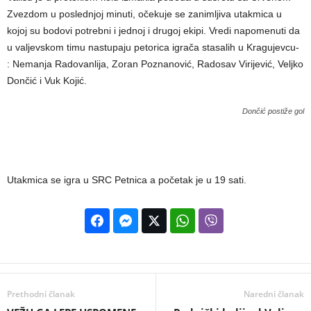
Zvezdom u poslednjoj minuti, očekuje se zanimljiva utakmica u
kojoj su bodovi potrebni i jednoj i drugoj ekipi. Vredi napomenuti da
u valjevskom timu nastupaju petorica igrača stasalih u Kragujevcu-
: Nemanja Radovanlija, Zoran Poznanović, Radosav Virijević, Veljko
Dončić i Vuk Kojić.
Dončić postiže gol
Utakmica se igra u SRC Petnica a početak je u 19 sati.
Prethodni članak
Naredni članak