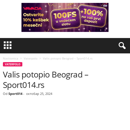
Naslovnica
Vaterpolo
Valis potopio Beograd – Sport014.rs
VATERPOLO
Valis potopio Beograd –
Sport014.rs
Od
Sport014
-
октобар 25, 2024