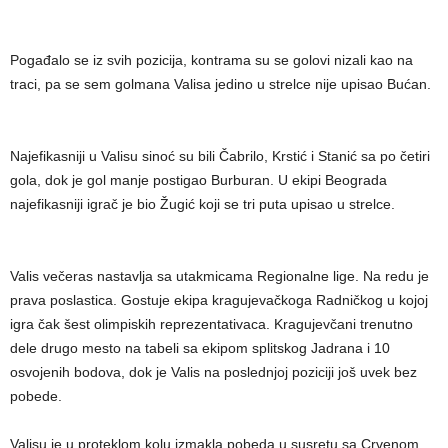
Pogađalo se iz svih pozicija, kontrama su se golovi nizali kao na
traci, pa se sem golmana Valisa jedino u strelce nije upisao Bućan.
Najefikasniji u Valisu sinoć su bili Čabrilo, Krstić i Stanić sa po četiri
gola, dok je gol manje postigao Burburan. U ekipi Beograda
najefikasniji igrač je bio Žugić koji se tri puta upisao u strelce.
Valis večeras nastavlja sa utakmicama Regionalne lige. Na redu je
prava poslastica. Gostuje ekipa kragujevačkoga Radničkog u kojoj
igra čak šest olimpiskih reprezentativaca. Kragujevčani trenutno
dele drugo mesto na tabeli sa ekipom splitskog Jadrana i 10
osvojenih bodova, dok je Valis na poslednjoj poziciji još uvek bez
pobede.
Valisu je u proteklom kolu izmakla pobeda u susretu sa Crvenom