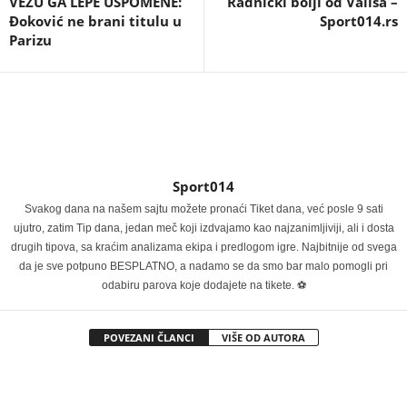
VEŽU GA LEPE USPOMENE:
Radnički bolji od Valisa –
Đoković ne brani titulu u
Sport014.rs
Parizu
Sport014
Svakog dana na našem sajtu možete pronaći Tiket dana, već posle 9 sati
ujutro, zatim Tip dana, jedan meč koji izdvajamo kao najzanimljiviji, ali i dosta
drugih tipova, sa kraćim analizama ekipa i predlogom igre. Najbitnije od svega
da je sve potpuno BESPLATNO, a nadamo se da smo bar malo pomogli pri
odabiru parova koje dodajete na tikete. ⚽
POVEZANI ČLANCI
VIŠE OD AUTORA