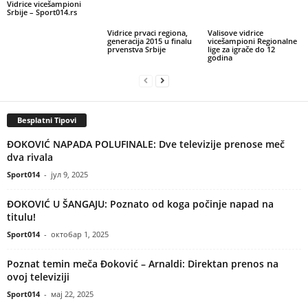
Vidrice vicešampioni
Srbije – Sport014.rs
Vidrice prvaci regiona,
Valisove vidrice
generacija 2015 u finalu
vicešampioni Regionalne
prvenstva Srbije
lige za igrače do 12
godina
Besplatni Tipovi
ĐOKOVIĆ NAPADA POLUFINALE: Dve televizije prenose meč
dva rivala
Sport014
-
јул 9, 2025
ĐOKOVIĆ U ŠANGAJU: Poznato od koga počinje napad na
titulu!
Sport014
-
октобар 1, 2025
Poznat temin meča Đoković – Arnaldi: Direktan prenos na
ovoj televiziji
Sport014
-
мај 22, 2025