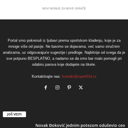
NOVI BONUS ZA NOVE IGRAČE
Portal smo pokrenuli iz ljubavi prema sportskom klađenju, koje je za
mnoge više od pasije. Ne bavimo se dojavama, već samo stručnim
analizama, uz odgovarajuće sugestije i predloge. Najbitnije od svega da je
sve potpuno BESPLATNO, a nadamo se da smo bar malo pomogli pri
odabiru parova koje dodajete na tikete.
Kontaktirajte nas:
kontakt@sport014.rs
JOŠ VESTI
Novak Đoković jednim potezom oduševio ceo