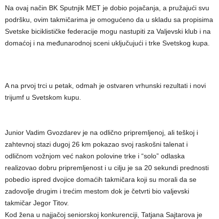
Na ovaj način BK Sputnjik MET je dobio pojačanja, a pružajući svu
podršku, ovim takmičarima je omogućeno da u skladu sa propisima
Svetske biciklističke federacije mogu nastupiti za Valjevski klub i na
domaćoj i na međunarodnoj sceni uključujući i trke Svetskog kupa.
A na prvoj trci u petak, odmah je ostvaren vrhunski rezultati i novi
trijumf u Svetskom kupu.
Junior Vadim Gvozdarev je na odlično pripremljenoj, ali teškoj i
zahtevnoj stazi dugoj 26 km pokazao svoj raskošni talenat i
odličnom vožnjom već nakon polovine trke i “solo” odlaska
realizovao dobru pripremljenost i u cilju je sa 20 sekundi prednosti
pobedio ispred dvojice domaćih takmičara koji su morali da se
zadovolje drugim i trećim mestom dok je četvrti bio valjevski
takmičar Jegor Titov.
Kod žena u najjačoj seniorskoj konkurenciji, Tatjana Sajtarova je