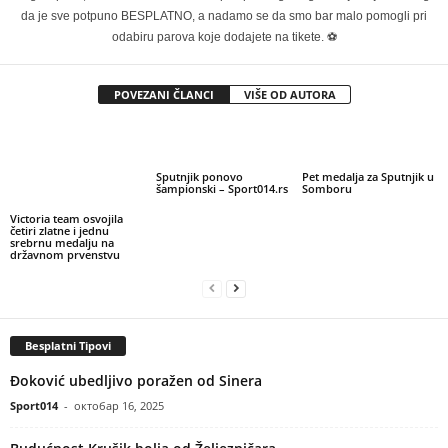
da je sve potpuno BESPLATNO, a nadamo se da smo bar malo pomogli pri
odabiru parova koje dodajete na tikete. ⚽
POVEZANI ČLANCI
VIŠE OD AUTORA
Sputnjik ponovo
Pet medalja za Sputnjik u
šampionski – Sport014.rs
Somboru
Victoria team osvojila
četiri zlatne i jednu
srebrnu medalju na
državnom prvenstvu
Besplatni Tipovi
Đoković ubedljivo poražen od Sinera
Sport014
-
октобар 16, 2025