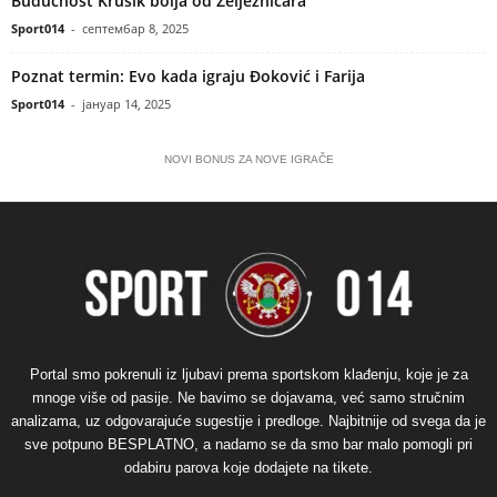
Budućnost Krušik bolja od Željezničara
Sport014
-
септембар 8, 2025
Poznat termin: Evo kada igraju Đoković i Farija
Sport014
-
јануар 14, 2025
NOVI BONUS ZA NOVE IGRAČE
Portal smo pokrenuli iz ljubavi prema sportskom klađenju, koje je za
mnoge više od pasije. Ne bavimo se dojavama, već samo stručnim
analizama, uz odgovarajuće sugestije i predloge. Najbitnije od svega da je
sve potpuno BESPLATNO, a nadamo se da smo bar malo pomogli pri
odabiru parova koje dodajete na tikete.