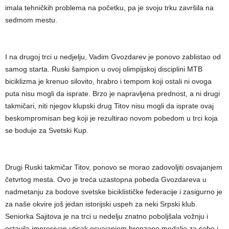
imala tehničkih problema na početku, pa je svoju trku završila na
sedmom mestu.
I na drugoj trci u nedjelju, Vadim Gvozdarev je ponovo zablistao od
samog starta. Ruski šampion u ovoj olimpijskoj disciplini MTB
biciklizma je krenuo silovito, hrabro i tempom koji ostali ni ovoga
puta nisu mogli da isprate. Brzo je napravljena prednost, a ni drugi
takmičari, niti njegov klupski drug Titov nisu mogli da isprate ovaj
beskompromisan beg koji je rezultirao novom pobedom u trci koja
se boduje za Svetski Kup.
Drugi Ruski takmičar Titov, ponovo se morao zadovoljiti osvajanjem
četvrtog mesta. Ovo je treća uzastopna pobeda Gvozdareva u
nadmetanju za bodove svetske biciklističke federacije i zasigurno je
za naše okvire još jedan istorijski uspeh za neki Srpski klub.
Seniorka Sajitova je na trci u nedelju znatno poboljšala vožnju i
ostavila impresivan utisak osvajanjem bronzane medalje za sebe i