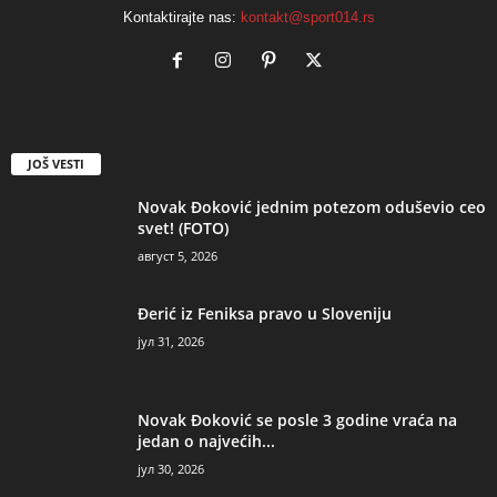
Kontaktirajte nas:
kontakt@sport014.rs
JOŠ VESTI
Novak Đoković jednim potezom oduševio ceo
svet! (FOTO)
август 5, 2026
Đerić iz Feniksa pravo u Sloveniju
јул 31, 2026
Novak Đoković se posle 3 godine vraća na
jedan o najvećih...
јул 30, 2026