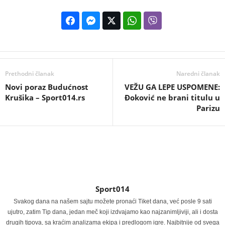
Prethodni članak
Naredni članak
Novi poraz Budućnost
VEŽU GA LEPE USPOMENE:
Krušika – Sport014.rs
Đoković ne brani titulu u
Parizu
Sport014
Svakog dana na našem sajtu možete pronaći Tiket dana, već posle 9 sati
ujutro, zatim Tip dana, jedan meč koji izdvajamo kao najzanimljiviji, ali i dosta
drugih tipova, sa kraćim analizama ekipa i predlogom igre. Najbitnije od svega