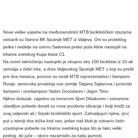
Nove velike uspehe na međunarodnim MTB biciklističkim stazama
ostvarili su članovi BK Sputnjik MET iz Valjeva. Oni su proteklog
petka i nedelje na ostrvu Salamina preko puta Atine nastupili na
trkama svetskog Kupa klase C1.
Na ovom takmičenju nastupilo je ukupno oko 100 biciklista iz 15-ak
zemalja u četiri trke, a dres Valjevskog Sputnjik MET u koji su prešli
pre dva meseca, ponovo su nosili MTB reprezentativci i šampioni
Rusije: seniorska prvakinja ove zemlje Tatjana Sajtarova i juniorski
šampion i vicešampion Vadim Gvozdarev i Jegor Titov.
Njihov dolazak, zajedno sa trenerom Iljom Dišakovim i ostvarene
ubedljive pobede doneli su nove pozitivne vibracije i bolji imidž za
ovaj valjevski ali i Srpski biciklistički sport. Zahvaljujući njima, prvi
put u istoriji dva točka kod nas, jedan naš klub je ostvario četiri
uzastopne pobede na trkama svetskog kupa što je tako veliki
podvig, do juče – skoro nezamisliv za našu javnost.