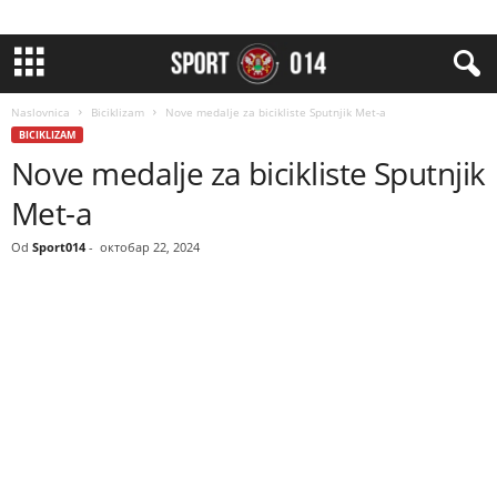
Naslovnica
Biciklizam
Nove medalje za bicikliste Sputnjik Met-a
BICIKLIZAM
Nove medalje za bicikliste Sputnjik
Met-a
Od
Sport014
-
октобар 22, 2024