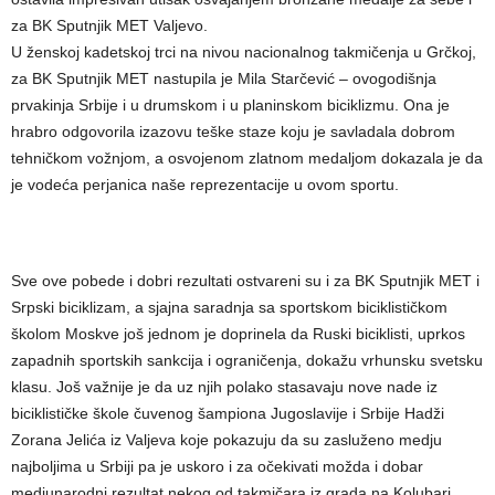
za BK Sputnjik MET Valjevo.
U ženskoj kadetskoj trci na nivou nacionalnog takmičenja u Grčkoj,
za BK Sputnjik MET nastupila je Mila Starčević – ovogodišnja
prvakinja Srbije i u drumskom i u planinskom biciklizmu. Ona je
hrabro odgovorila izazovu teške staze koju je savladala dobrom
tehničkom vožnjom, a osvojenom zlatnom medaljom dokazala je da
je vodeća perjanica naše reprezentacije u ovom sportu.
Sve ove pobede i dobri rezultati ostvareni su i za BK Sputnjik MET i
Srpski biciklizam, a sjajna saradnja sa sportskom biciklističkom
školom Moskve još jednom je doprinela da Ruski biciklisti, uprkos
zapadnih sportskih sankcija i ograničenja, dokažu vrhunsku svetsku
klasu. Još važnije je da uz njih polako stasavaju nove nade iz
biciklističke škole čuvenog šampiona Jugoslavije i Srbije Hadži
Zorana Jelića iz Valjeva koje pokazuju da su zasluženo medju
najboljima u Srbiji pa je uskoro i za očekivati možda i dobar
medjunarodni rezultat nekog od takmičara iz grada na Kolubari.