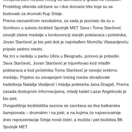
Proteklog vikenda održane su i dve domaće trke koje su se
bodovale za drumski Kup Srbije.
Prema nezvaničnim rezultatima, za sada je poznato da su u
Somboru u subotu biciklisti Sputnjik MET Sava i Toma Starčević
osvojili zlatne medalje u konkurenciji starijih poletaraca i početnika,
Jovan Starčević je bio peti dok je najmlađem Momčilu Vlaisavljeviću
pripalo sedmo mesto.
Na trci u nedelju u parku Ušće u Beogradu, ponovo je pobedio
Sava Starčević, Jovan Starčević je trijumfovao kod mlađih
poletaraca a kod početnika Toma Starčević je osvojio srebrnu
medalju. Prijatno su osvajanjem trećeg mesta obradovale
kadetkinja Natalija Vasiljević i mladja poletarka Jana Dragaš. Prema
zasada dostupnim informacijama, mladji kadet Lazar Angelovski je
bio peti.
Ovogodišnja biciklistička sezona se završava sa dva balkanska
šampionata – drumskim i na pisti, a na kojima će najverovatnije
dres reprezentacije Srbije nositi četiri, a možda i pet biciklista BK
Sputnjik MET.