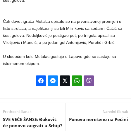
šest golova.
Čak devet igrača Metalca upisalo se na prvenstvenoj premijeri u
listu strelaca, a najefikasniji su bili Milinković sa sedam i Ćaćić sa
šest golova. Nedeljković je postigao pet, po tri gola upisali su
Vilotijević i Mandić, a po jedan gol Antonijević, Puretić i Grbić.
U sledećem kolu Metalac gostuje u Lapovu gde se sastaje sa
istoimenom ekipom.
Prethodni članak
Naredni članak
SVE VEĆE ŠANSE: Đoković
Ponovo nerešeno na Pećini
će ponovo zaigrati u Srbiji?