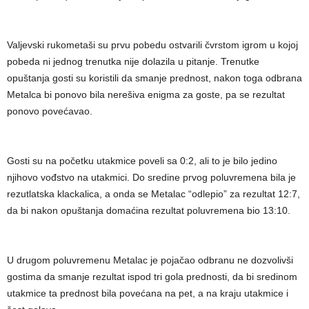
Valjevski rukometaši su prvu pobedu ostvarili čvrstom igrom u kojoj
pobeda ni jednog trenutka nije dolazila u pitanje. Trenutke
opuštanja gosti su koristili da smanje prednost, nakon toga odbrana
Metalca bi ponovo bila nerešiva enigma za goste, pa se rezultat
ponovo povećavao.
Gosti su na početku utakmice poveli sa 0:2, ali to je bilo jedino
njihovo vođstvo na utakmici. Do sredine prvog poluvremena bila je
rezutlatska klackalica, a onda se Metalac “odlepio” za rezultat 12:7,
da bi nakon opuštanja domaćina rezultat poluvremena bio 13:10.
U drugom poluvremenu Metalac je pojačao odbranu ne dozvolivši
gostima da smanje rezultat ispod tri gola prednosti, da bi sredinom
utakmice ta prednost bila povećana na pet, a na kraju utakmice i