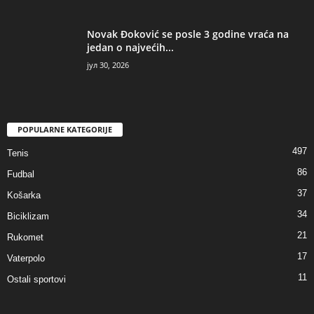
Novak Đoković se posle 3 godine vraća na
jedan o najvećih...
јул 30, 2026
POPULARNE KATEGORIJE
497
Tenis
86
Fudbal
37
Košarka
34
Biciklizam
21
Rukomet
17
Vaterpolo
11
Ostali sportovi