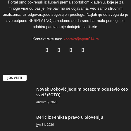
Portal smo pokrenuli iz ljubavi prema sportskom klađenju, koje je za
mnoge više od pasije. Ne bavimo se dojavama, već samo stručnim
analizama, uz odgovarajuće sugestije i predloge. Najbitnije od svega da je
sve potpuno BESPLATNO, a nadamo se da smo bar malo pomogli pri
odabiru parova koje dodajete na tikete.
Kontaktirajte nas:
kontakt@sport014.rs
JOŠ VESTI
Novak Đoković jednim potezom oduševio ceo
svet! (FOTO)
август 5, 2026
Đerić iz Feniksa pravo u Sloveniju
јул 31, 2026