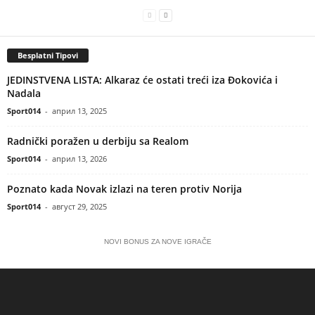
Besplatni Tipovi
JEDINSTVENA LISTA: Alkaraz će ostati treći iza Đokovića i
Nadala
Sport014
-
април 13, 2025
Radnički poražen u derbiju sa Realom
Sport014
-
април 13, 2026
Poznato kada Novak izlazi na teren protiv Norija
Sport014
-
август 29, 2025
NOVI BONUS ZA NOVE IGRAČE