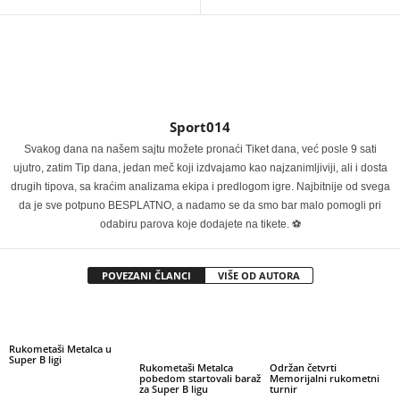
Sport014
Svakog dana na našem sajtu možete pronaći Tiket dana, već posle 9 sati
ujutro, zatim Tip dana, jedan meč koji izdvajamo kao najzanimljiviji, ali i dosta
drugih tipova, sa kraćim analizama ekipa i predlogom igre. Najbitnije od svega
da je sve potpuno BESPLATNO, a nadamo se da smo bar malo pomogli pri
odabiru parova koje dodajete na tikete. ⚽
POVEZANI ČLANCI
VIŠE OD AUTORA
Rukometaši Metalca u
Super B ligi
Rukometaši Metalca
Održan četvrti
pobedom startovali baraž
Memorijalni rukometni
za Super B ligu
turnir