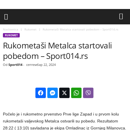
Naslovnica
Rukomet
Rukometaši Metalca startovali pobedom – Sport014.rs
RUKOMET
Rukometaši Metalca startovali
pobedom – Sport014.rs
Od
Sport014
-
септембар 22, 2024
Počelo je i rukometno prvenstvo Prve lige Zapad i u prvom kolu
rukometaši valjevskog Metalca ostvarili su pobedu. Rezultatom
28:22 ( 13:10) savladana je ekipa Omladinac iz Gornjeg Milanovca.