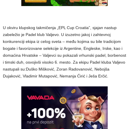
U okviru klupskog takmičenja „EPL Cup Croatia”, sjajan nastup
zabeležio je Padel klub Valjevo. U izuzetno jakoj i zahtevnoj
konkurenciji ekipa iz celog sveta – među kojima su bile tradicijom
bogate i favorizovane selekcije iz Argentine, Engleske, Irske, kao i
domaćina Hrvatske – Valjevci su pokazali vrhunski padel, borbenost
i timski duh, osvojivši visoko 6. mesto. Za ekipu Padel kluba Valjevo
nastupali su:Duško Mišković, Zoran Radovanović, Nebojša
Dujaković, Vladimir Mutapović, Nemanja Ćirić i Ješa Erčić.