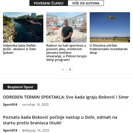
POVEZANI ČLANCI
VIŠE OD AUTORA
Valjevska lasta Stefan
Radovi na hali sportova u
U Divcima održan
Jevtić- skokovi iz čiste
punom jeku, sredinom
tradicionalni modelarski
ljubavi
januara svečano
skup
otvaranje, u Petnici brojni
letnji programi
Besplatni Tipovi
ODREĐEN TERMIN SPEKTAKLA: Evo kada igraju Đoković i Siner
Sport014
-
октобар 16, 2025
Poznato kada Đoković počinje nastup u Dohi, odmah na
startu protiv branioca titule!
Sport014
-
фебруар 16, 2025