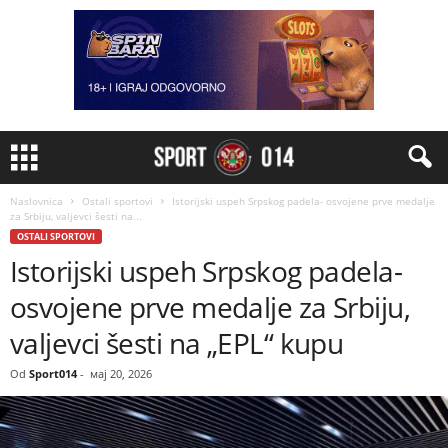
Naslovnica
Ostali sportovi
Istorijski uspeh Srpskog padela- osvojene prve medalje
za Srbiju, valjevci šesti na...
OSTALI SPORTOVI
Istorijski uspeh Srpskog padela-
osvojene prve medalje za Srbiju,
valjevci šesti na „EPL“ kupu
Od
Sport014
-
мај 20, 2026