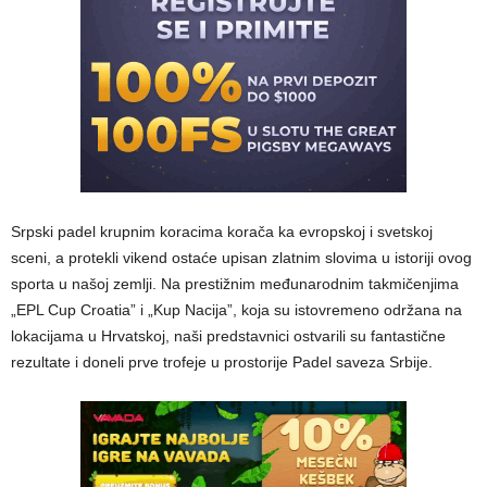
Srpski padel krupnim koracima korača ka evropskoj i svetskoj
sceni, a protekli vikend ostaće upisan zlatnim slovima u istoriji ovog
sporta u našoj zemlji. Na prestižnim međunarodnim takmičenjima
„EPL Cup Croatia” i „Kup Nacija”, koja su istovremeno održana na
lokacijama u Hrvatskoj, naši predstavnici ostvarili su fantastične
rezultate i doneli prve trofeje u prostorije Padel saveza Srbije.