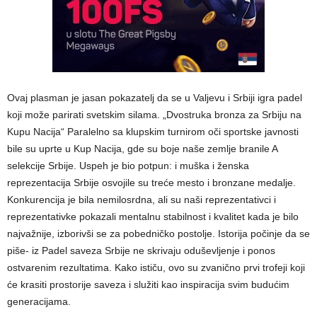
Ovaj plasman je jasan pokazatelj da se u Valjevu i Srbiji igra padel
koji može parirati svetskim silama. „Dvostruka bronza za Srbiju na
Kupu Nacija“ Paralelno sa klupskim turnirom oči sportske javnosti
bile su uprte u Kup Nacija, gde su boje naše zemlje branile A
selekcije Srbije. Uspeh je bio potpun: i muška i ženska
reprezentacija Srbije osvojile su treće mesto i bronzane medalje.
Konkurencija je bila nemilosrdna, ali su naši reprezentativci i
reprezentativke pokazali mentalnu stabilnost i kvalitet kada je bilo
najvažnije, izborivši se za pobedničko postolje. Istorija počinje da se
piše- iz Padel saveza Srbije ne skrivaju oduševljenje i ponos
ostvarenim rezultatima. Kako ističu, ovo su zvanično prvi trofeji koji
će krasiti prostorije saveza i služiti kao inspiracija svim budućim
generacijama.