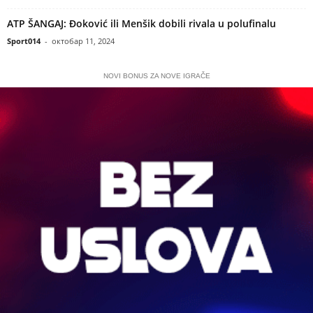
ATP ŠANGAJ: Đoković ili Menšik dobili rivala u polufinalu
Sport014
-
октобар 11, 2024
NOVI BONUS ZA NOVE IGRAČE