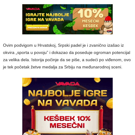
Ovim podvigom u Hrvatskoj, Srpski padel je i zvanično izašao iz
okvira „sporta u povoju” i dokazao da poseduje ogroman potencijal
za velika dela. Istorija počinje da se piše, a sudeći po viđenom, ovo
je tek početak žetve medalja za Srbiju na međunarodnoj sceni.