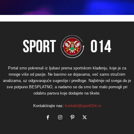
Portal smo pokrenuli iz ljubavi prema sportskom klađenju, koje je za
mnoge više od pasije. Ne bavimo se dojavama, već samo stručnim
analizama, uz odgovarajuće sugestije i predloge. Najbitnije od svega da je
sve potpuno BESPLATNO, a nadamo se da smo bar malo pomogli pri
odabiru parova koje dodajete na tikete.
Kontaktirajte nas:
kontakt@sport014.rs