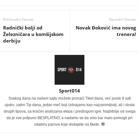
Prethodni članak
Naredni članak
Radnički bolji od
Novak Đoković ima novog
Železničara u komšijskom
trenera!
derbiju
Sport014
Svakog dana na našem sajtu možete pronaći Tiket dana, već posle 9 sati
ujutro, zatim Tip dana, jedan meč koji izdvajamo kao najzanimljiviji, ali i dosta
drugih tipova, sa kraćim analizama ekipa i predlogom igre. Najbitnije od svega
da je sve potpuno BESPLATNO, a nadamo se da smo bar malo pomogli pri
odabiru parova koje dodajete na tikete.