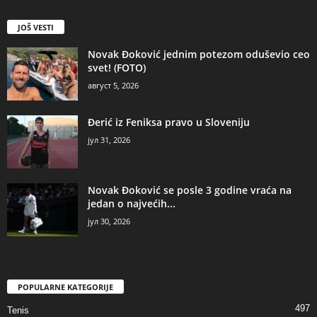
JOŠ VESTI
Novak Đoković jednim potezom oduševio ceo
svet! (FOTO)
август 5, 2026
Đerić iz Feniksa pravo u Sloveniju
јул 31, 2026
Novak Đoković se posle 3 godine vraća na
jedan o najvećih...
јул 30, 2026
POPULARNE KATEGORIJE
497
Tenis